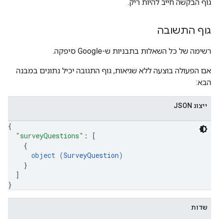
גוף הבקשה חייב להיות ריק.
גוף התשובה
רשימה של כל השאלות בתבניות ש-Google סיפקה.
אם הפעולה בוצעה ללא שגיאות, גוף התגובה יכיל נתונים במבנה
הבא:
ייצוג JSON
{
"surveyQuestions"
: 
[
{
object (
SurveyQuestion
)
}
]
}
שדות