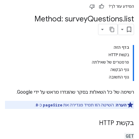
המידע עזר לך?
Method: survey
Questions
.
list
בדף הזה
בקשת HTTP
פרמטרים של שאילתה
גוף הבקשה
גוף התשובה
רשימה של כל השאלות בסקר שהוגדרו מראש על ידי Google.
הערה
: השיטה הזו תמיד מגדירה את
pageSize
כ-
0
.
בקשת HTTP
GET