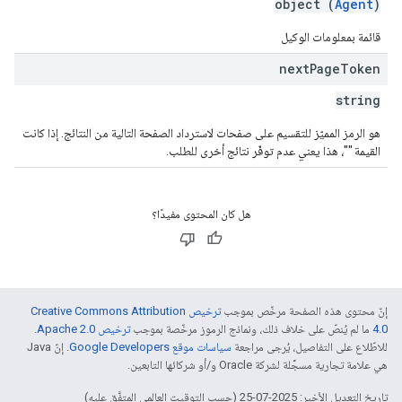
object (
Agent
)
قائمة بمعلومات الوكيل
next
Page
Token
string
هو الرمز المميّز للتقسيم على صفحات لاسترداد الصفحة التالية من النتائج. إذا كانت
القيمة ""، هذا يعني عدم توفّر نتائج أخرى للطلب.
هل كان المحتوى مفيدًا؟
إنّ محتوى هذه الصفحة مرخّص بموجب
ترخيص Creative Commons Attribution
4.0‏
ما لم يُنصّ على خلاف ذلك، ونماذج الرموز مرخّصة بموجب
ترخيص Apache 2.0‏
.
للاطّلاع على التفاصيل، يُرجى مراجعة
سياسات موقع Google Developers‏
. إنّ Java
هي علامة تجارية مسجَّلة لشركة Oracle و/أو شركائها التابعين.
تاريخ التعديل الأخير: 2025-07-25 (حسب التوقيت العالمي المتفَّق عليه)