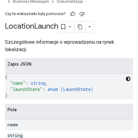
Business Messages
Dokumentacja
Czy te wskazówki były pomocne?
Location
Launch
Szczegółowe informacje o wprowadzeniu na rynek
lokalizacji.
Zapis JSON
{
"name"
: 
string
,
"launchState"
: 
enum (
LaunchState
)
}
Pola
name
string