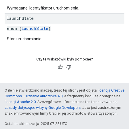
Wymagane. Identyfikator uruchomienia.
launch
State
enum (
LaunchState
)
Stan uruchamiania.
Czy te wskazówki były pomocne?
O ile nie stwierdzono inaczej, treść tej strony jest objęta
licencją Creative
Commons – uznanie autorstwa 4.0
, a fragmenty kodu są dostępne na
licencji Apache 2.0
. Szczegółowe informacje na ten temat zawierają
zasady dotyczące witryny Google Developers
. Java jest zastrzeżonym
znakiem towarowym firmy Oracle i jej podmiotów stowarzyszonych.
Ostatnia aktualizacja: 2025-07-25 UTC.