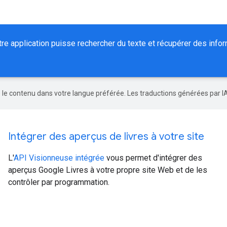
 application puisse rechercher du texte et récupérer des inform
re le contenu dans votre langue préférée. Les traductions générées par I
Intégrer des aperçus de livres à votre site
L'
API Visionneuse intégrée
vous permet d'intégrer des
aperçus Google Livres à votre propre site Web et de les
contrôler par programmation.