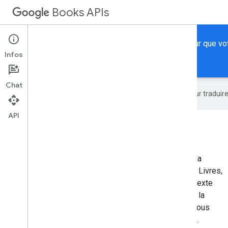
Books APIs
Découvrez comment utiliser l'API Google Books pour que votre
Infos
Accueil
Guides
Référence
Exemples
Chat
Google utilise la technologie IA pour tradui
API
Intégrer le dépôt Google Livres
Google Livres
est notre initiative visant à améliorer la
visibilité des livres sur le Web. Grâce à l'API Google Livres,
votre application peut effectuer des recherches en texte
intégral et récupérer des informations sur les livres, la
visibilité et la disponibilité des livres numériques. Vous
pouvez également gérer vos étagères personnelles.