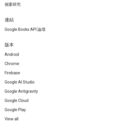
個案研究
連結
Google Books API 論壇
版本
Android
Chrome
Firebase
Google AI Studio
Google Antigravity
Google Cloud
Google Play
View all