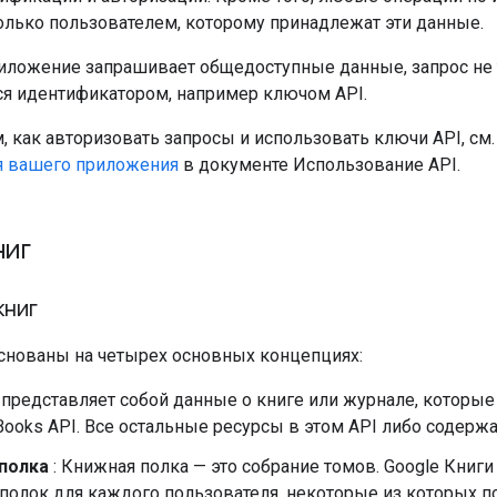
олько пользователем, которому принадлежат эти данные.
иложение запрашивает общедоступные данные, запрос не 
я идентификатором, например ключом API.
, как авторизовать запросы и использовать ключи API, см
я вашего приложения
в документе Использование API.
ниг
книг
основаны на четырех основных концепциях:
 представляет собой данные о книге или журнале, которые 
Books API. Все остальные ресурсы в этом API либо содержа
полка
: Книжная полка — это собрание томов. Google Кни
полок для каждого пользователя, некоторые из которых п