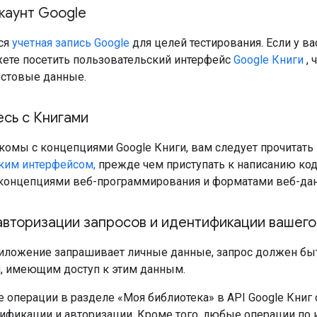
каунт Google
ся
учетная запись Google
для целей тестирования. Если у вас
жете посетить пользовательский интерфейс
Google Книги
, 
естовые данные.
сь с Книгами
комы с концепциями Google Книги, вам следует прочитать
ким интерфейсом,
прежде чем приступать к написанию кода
концепциями веб-программирования и форматами веб-да
 авторизации запросов и идентификации вашег
иложение запрашивает личные данные, запрос должен бы
, имеющим доступ к этим данным.
се операции в разделе «Моя библиотека» в API Google Кн
тификации и авторизации. Кроме того, любые операции по