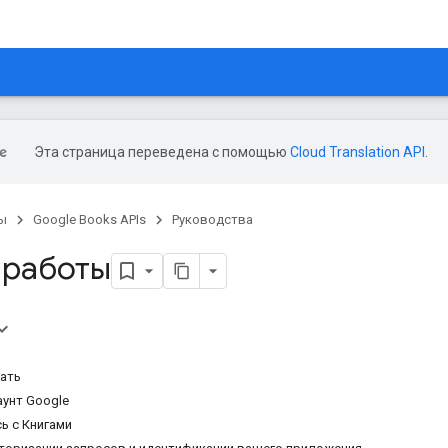
Эта страница переведена с помощью
Cloud Translation API
.
ы
Google Books APIs
Руководства
 работы
ать
аунт Google
ь с Книгами