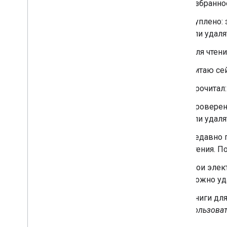
Избранно
Куплено:
или удаля
Для чтени
Читаю сей
Прочитал
Проверен
или удаля
Недавно 
чтения. П
Мои элек
можно уд
Книги дл
пользоват