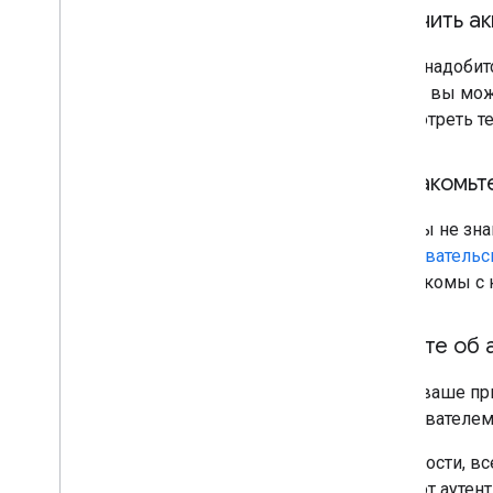
Получить ак
Вам понадобит
готово; вы мо
просмотреть т
Познакомьте
Если вы не зна
пользовательс
вы знакомы с 
Узнайте об
Когда ваше пр
пользователем
В частности, в
требуют аутен