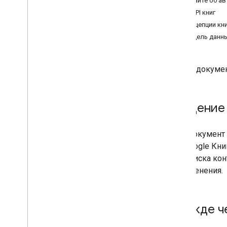
Узнайте об а
Распространенные переводы
Фон API книг
Концепции кн
Модель данны
В этом докуме
Введение
Этот документ
API Google Кни
для поиска кон
ее изменения.
Прежде ч