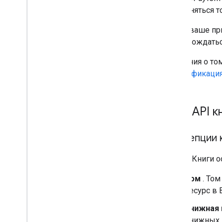
выполняться т
Когда ваше пр
сопровождатьс
Сведения о том
идентификаци
Фон API к
Концепции 
Google Книги 
Том
. Том
ресурс в 
Книжная 
книжных 