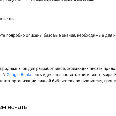
вторизации запросов и идентификации вашего приложения.
иг
х API книг
нте подробно описаны базовые знания, необходимые для ис
 предназначен для разработчиков, желающих писать прило
г. У
Google Books
есть идея оцифровать книги всего мира. 
тента, организации личной библиотеки пользователя, про
ем начать