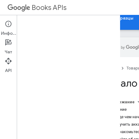
Books APIs
Главная
Руководства
Справочники
Образцы
Информация
Чат
API книг v1
Главная
Товар
Обзор
API
Начало работы
Начало
Использование API
.
Советы по оптимизации
Содержание
Встроенный API просмотра
Введение
Руководство разработчика
Прежде чем нач
Получить акк
Брендинг
Познакомьтес
Рекомендации по брендингу