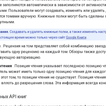
 заполняются автоматически в зависимости от активности
и. Пользователи могут создавать, изменять или удалять
тся томами вручную. Книжные полки могут быть сделаны 
упными.
ание.
Создавать и удалять книжные полки, а также изменять нас
астоящее время можно только через сайт
Google Книги
.
я
. Рецензия на том представляет собой комбинацию звездн
тавить одну рецензию на каждый том. Обзоры также дост
твующую авторизацию.
чтения
: Позиция чтения указывает последнюю позицию чте
ель может иметь только одну позицию чтения для каждого
этот том, то позиции чтения не существует. Позиция чте
 вплоть до разрешения слова. Эта информация всегда кон
ых API книг