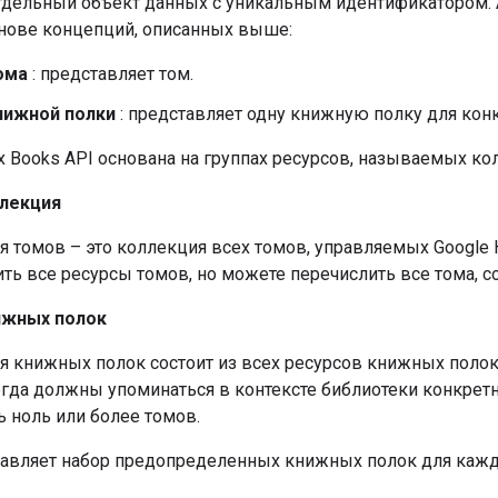
отдельный объект данных с уникальным идентификатором. 
снове концепций, описанных выше:
ома
: представляет том.
нижной полки
: представляет одну книжную полку для конк
 Books API основана на группах ресурсов, называемых ко
лекция
я томов
– это коллекция всех
томов,
управляемых Google 
ить
все ресурсы томов, но можете
перечислить
все тома, с
ижных полок
я книжных полок
состоит из всех
ресурсов книжных полок
гда должны упоминаться в контексте библиотеки конкрет
 ноль или более томов.
тавляет набор предопределенных книжных полок для кажд