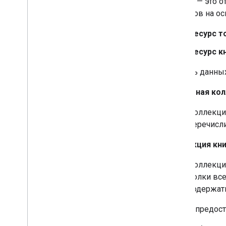
Ресурс — это 
ресурсов на о
Ресурс т
Ресурс к
Модель данных
Объемная кол
Коллекци
перечисл
Коллекция кн
Коллекци
полки все
содержать
Google предос