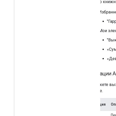
Пример книжн
«Избранн
"Гар
«Мои эле
"Вы
«Су
«Дев
Операции AP
Вы можете выз
таблице.
Операция
Оп
список
Пе