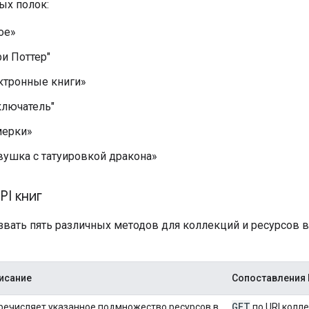
ых полок:
ое»
ри Поттер"
ктронные книги»
ключатель"
мерки»
ушка с татуировкой дракона»
I книг
вать пять различных методов для коллекций и ресурсов в
исание
Сопоставления 
GET
речисляет указанное подмножество ресурсов в
по URI колле