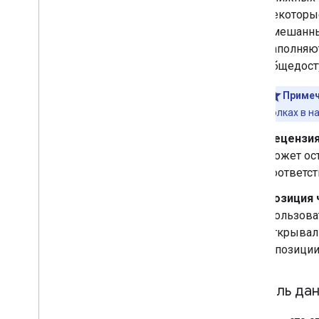
некоторые
смешанным
заполняю
общедост
Примеч
полках в н
Рецензи
может ос
соответс
Позиция 
Пользоват
открывал 
о позиции
Модель данн