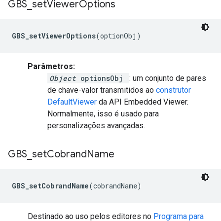
GBS
_
set
Viewer
Options
GBS_setViewerOptions
(optionObj)
Parâmetros:
Object
optionsObj
: um conjunto de pares
de chave-valor transmitidos ao
construtor
DefaultViewer
da API Embedded Viewer.
Normalmente, isso é usado para
personalizações avançadas.
GBS
_
set
Cobrand
Name
GBS_setCobrandName
(cobrandName)
Destinado ao uso pelos editores no
Programa para