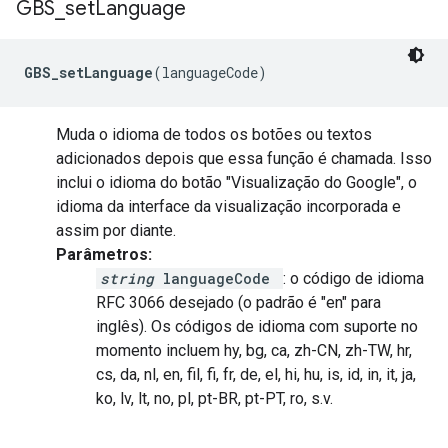
GBS
_
set
Language
GBS_setLanguage
(languageCode)
Muda o idioma de todos os botões ou textos
adicionados depois que essa função é chamada. Isso
inclui o idioma do botão "Visualização do Google", o
idioma da interface da visualização incorporada e
assim por diante.
Parâmetros:
string
languageCode
: o código de idioma
RFC 3066 desejado (o padrão é "en" para
inglês). Os códigos de idioma com suporte no
momento incluem hy, bg, ca, zh-CN, zh-TW, hr,
cs, da, nl, en, fil, fi, fr, de, el, hi, hu, is, id, in, it, ja,
ko, lv, lt, no, pl, pt-BR, pt-PT, ro, s.v.