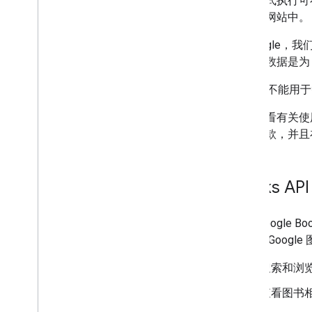
编程方式执行可在
常见翻译
自己的网站中。
在 Google
大部分数据是为
该 API 不能
如需查看有关使用这
服务条款，并且在
Books A
新的 Google
以便与 Goog
搜索和浏
查看图书