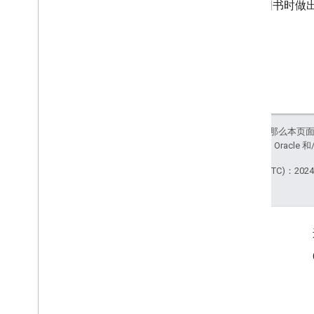
浏览图书时做
如未另行说明，那么本页
站政策
。Java 是 Orac
最后更新时间 (UTC)：2024-
产品信息
服务条款
案例研究