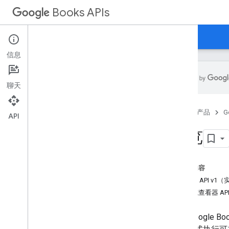
Books APIs
首页
指南
参考资料
示例
信息
聊天
Books API v1
首页
产品
G
概览
API
使用入门
概览
使用 API
效果提示
本页内容
嵌入式查看器 API
Books API v
开发人员指南
嵌入式查看器 AP
品牌
借助 Google 
标记指南