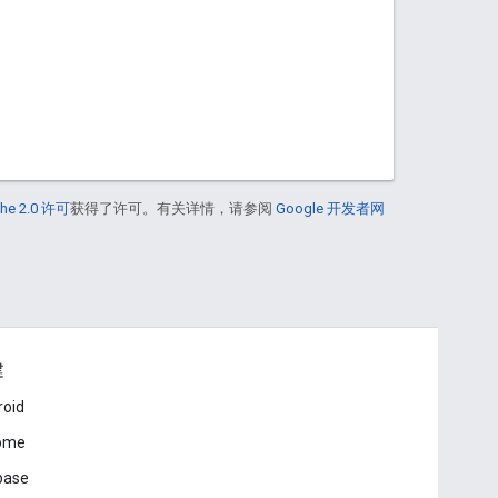
he 2.0 许可
获得了许可。有关详情，请参阅
Google 开发者网
建
roid
ome
base