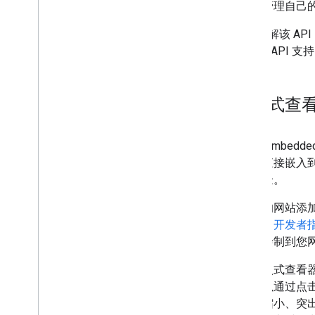
管理自己
若要了解该 AP
有关该 API 
嵌入式查看器
借助 Embedde
内容直接嵌入
户体验。
向您的网站添加图
知识。
开发者
将其绘制到您
将嵌入式查看
您可以通过点
大或缩小、突