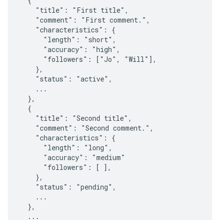
  {

    "title": "First title",

    "comment": "First comment.",

    "characteristics": {

      "length": "short",

      "accuracy": "high",

      "followers": ["Jo", "Will"],

    },

    "status": "active",

    ...

  },

  {

    "title": "Second title",

    "comment": "Second comment.",

    "characteristics": {

      "length": "long",

      "accuracy": "medium"

      "followers": [ ],

    },

    "status": "pending",

    ...

  },

  ...
