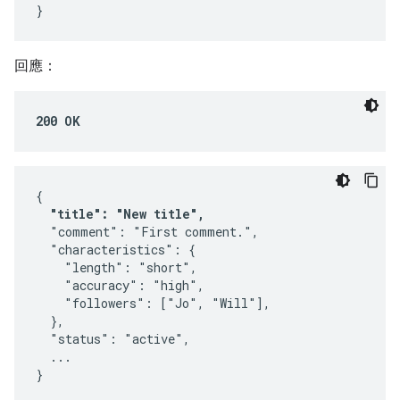
}
回應：
200 OK
{

"title": "New title",
  "comment": "First comment.",

  "characteristics": {

    "length": "short",

    "accuracy": "high",

    "followers": ["Jo", "Will"],

  },

  "status": "active",

  ...

}