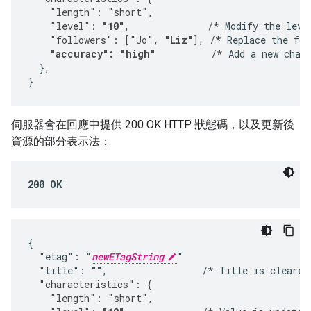
    "length": "short",
    "level": 
"10"
,              /*
 Modify the leve
    "followers": ["Jo", 
"Liz"
], /*
 Replace the fol
"accuracy": "high"
          /*
 Add a new chara
  },

}
伺服器會在回應中提供 200 OK HTTP 狀態碼，以及更新後
資源的部分表示法：
200 OK
{

  "etag": "
newETagString
"

  "title": 
""
,                 /* Title is cleared
  "characteristics": {
    "length": "short",