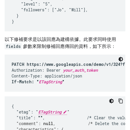
    "level": "5",

    "followers": ["Jo", "Will"],

  }

}
以下修補要求是以該回應為建構依據。此要求同時使用
fields
參數來限制修補回應傳回的資料，如下所示：
PATCH https://www.googleapis.com/demo/v1/324?fie
Authorization: Bearer 
your_auth_token
If-Match: "
ETagString
"
{

  "etag": "
ETagString
"

  "title": 
""
,                  /* Clear the value
  "comment": 
null
,              /*
 Delete the com
  "characteristics": {