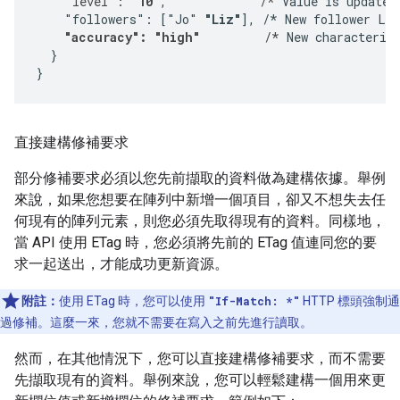
    "level": 
"10"
,             /*
 Value is updated.
    "followers": ["Jo" 
"Liz"
], /* New follower Liz
"accuracy": "high"
         /*
 New characterist
  }

}
直接建構修補要求
部分修補要求必須以您先前擷取的資料做為建構依據。舉例
來說，如果您想要在陣列中新增一個項目，卻又不想失去任
何現有的陣列元素，則您必須先取得現有的資料。同樣地，
當 API 使用 ETag 時，您必須將先前的 ETag 值連同您的要
求一起送出，才能成功更新資源。
附註：
使用 ETag 時，您可以使用
"If-Match: *"
HTTP 標頭強制通
過修補。這麼一來，您就不需要在寫入之前先進行讀取。
然而，在其他情況下，您可以直接建構修補要求，而不需要
先擷取現有的資料。舉例來說，您可以輕鬆建構一個用來更