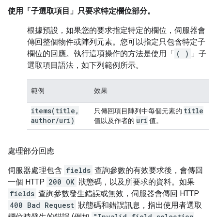
使用「子選取項目」
只要求特定欄位部分。
根據預設，如果您的要求指定特定的欄位，伺服器會
傳回整個物件或陣列元素。您可以指定只包含特定子
欄位的回應。執行這項操作的方法是使用「
( )
」子
選取項目語法，如下列範例所示。
範例
效果
items(
title
,
title
只傳回項目陣列中每個元素的
author
/
uri)
uri
值以及作者的
值。
處理部分回應
伺服器處理包含
fields
查詢參數的有效要求後，會傳回
一個 HTTP
200 OK
狀態碼，以及所要求的資料。如果
fields
查詢參數發生錯誤或無效，伺服器會傳回 HTTP
400 Bad Request
狀態碼和錯誤訊息，指出使用者選取
欄位時發生的錯誤 (例如
"Invalid field selection