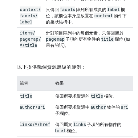
context
/
facets
label
只傳回
陣列所有成員的
欄
facets
/
context
位，該欄位本身是放置在
物件下
label
的巢狀結構中。
items
/
針對項目陣列中的每個元素，只傳回屬於
pagemap
/
pagemap
title
子項的所有物件的
欄位 (如
*
/
title
果有的話)。
以下提供幾個資源層級的範例：
範例
效果
title
title
傳回所要求資源的
欄位。
author
/
uri
author
uri
傳回所要求資源中
物件的
子欄位。
links/*/href
links
傳回屬於
子項的所有物件的
href
欄位。