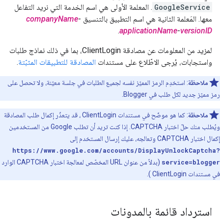
GoogleService
. المعلمة الأولى هي اسم الخدمة التي نريد التفاعل
معها. المَعلمة الثانية هي اسم التطبيق بالتنسيق
-
companyName
.
applicationName
-
versionID
لمزيد من المعلومات عن مصادقة ClientLogin، بما في ذلك نماذج طلبات
واستجابات، يُرجى الاطّلاع على مستندات
المصادقة للتطبيقات المثبّتة
.
ملاحظة
: استخدِم الرمز المميّز نفسه لجميع الطلبات في جلسة معيّنة، ولا تحصل على
رمز مميّز جديد لكل طلب في Blogger.
ملاحظة
: كما هو موضّح في مستندات ClientLogin ، قد يتعذّر إكمال طلب المصادقة
ويُطلب منك حلّ اختبار CAPTCHA. إذا كنت تريد أن تطلب Google من المستخدمين
إكمال اختبار CAPTCHA وتعالجه، عليك إرسال المستخدم إلى
https://www.google.com/accounts/DisplayUnlockCaptcha?
service=blogger
(بدلاً من عنوان URL المخصّص لمعالجة اختبار CAPTCHA الوارد
في مستندات ClientLogin ).
استرداد قائمة بالمدونات