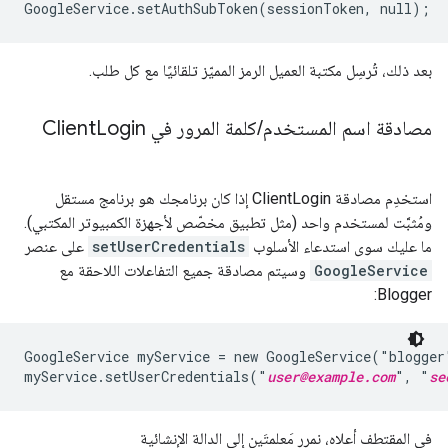
بعد ذلك، تُرسِل مكتبة العميل الرمز المميّز تلقائيًا مع كل طلب.
مصادقة اسم المستخدم
/
كلمة المرور في Client
Login
استخدِم مصادقة ClientLogin إذا كان برنامجك هو برنامج مستقل
ومُثبَّت لمستخدم واحد (مثل تطبيق مخصّص لأجهزة الكمبيوتر المكتبي).
ما عليك سوى استدعاء الأسلوب
setUserCredentials
على عنصر
GoogleService
وسيتم مصادقة جميع التفاعلات اللاحقة مع
Blogger:
GoogleService myService = new GoogleService("blogger
myService.setUserCredentials("
user@example.com
", "
se
في المقتطف أعلاه، نمرر مَعلمتَين إلى الدالة الإنشائية