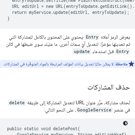
  entryToUpdate.setTitle(new PlainTextConstruct(newT
  URL editUrl = new URL(entryToUpdate.getEditLink().
  return myService.update(editUrl, entryToUpdate);

يعرض الرمز أعلاه
Entry
يحتوي على المحتوى بالكامل للمشاركة التي
تم تعديلها مؤخرًا. لتعديل أيّ سمات أخرى، ما عليك سوى ضبطها في كائن
Entry
قبل استدعاء
update
.
ملاحظة
: لا يمكن حاليًا تعديل بيانات المؤلف المرتبطة بالمواد المتوفّرة في المشاركات.
حذف المشاركات
لحذف مشاركة، مرِّر عنوان URL لتعديل المشاركة إلى طريقة
delete
في عنصر
GoogleService
، على النحو التالي:
public static void deletePost(

    GoogleService myService, String editLinkHref)
