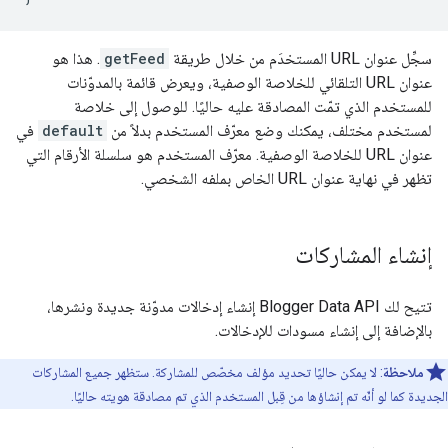
سجِّل عنوان URL المستخدَم من خلال طريقة
getFeed
. هذا هو
عنوان URL التلقائي للخلاصة الوصفية، ويعرض قائمة بالمدوّنات
للمستخدم الذي تمّت المصادقة عليه حاليًا. للوصول إلى خلاصة
لمستخدم مختلف، يمكنك وضع معرّف المستخدم بدلاً من
default
في
عنوان URL للخلاصة الوصفية. معرّف المستخدم هو سلسلة الأرقام التي
تظهر في نهاية عنوان URL الخاص بملفه الشخصي.
إنشاء المشاركات
تتيح لك Blogger Data API إنشاء إدخالات مدوّنة جديدة ونشرها،
بالإضافة إلى إنشاء مسودات للإدخالات.
ملاحظة
: لا يمكن حاليًا تحديد مؤلف مخصّص للمشاركة. ستظهر جميع المشاركات
الجديدة كما لو أنّه تم إنشاؤها من قِبل المستخدم الذي تم مصادقة هويته حاليًا.