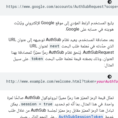
يتّبع المستخدم الرابط المؤدي إلى موقع Google الإلكتروني ويُثبِّت
هويته في حسابه على Google.
بعد مصادقة المستخدم، يعيد نظام AuthSub توجيهه إلى عنوان URL
الذي حدّدته في مَعلمة طلب البحث
next
لعنوان URL
AuthSubRequest. يُلحق نظام AuthSub رمزًا مميّزًا للمصادقة بهذا
العنوان، وذلك بصفته قيمة مَعلمة طلب البحث
token
. على سبيل
المثال:
http://www.example.com/welcome.html?token=
yourAuthTo
تمثّل قيمة الرمز المميّز هذا رمزًا مميزًا لبروتوكول AuthSub صالحًا لمرة
واحدة. في هذا المثال، بما أنّه تم تحديد
session = true
، يمكن
تبادل هذا الرمز المميّز مقابل رمز مميّز لجلسة AuthSub من خلال طلب
خدمة
AuthSubSessionToken
، على النحو التالي، حيث