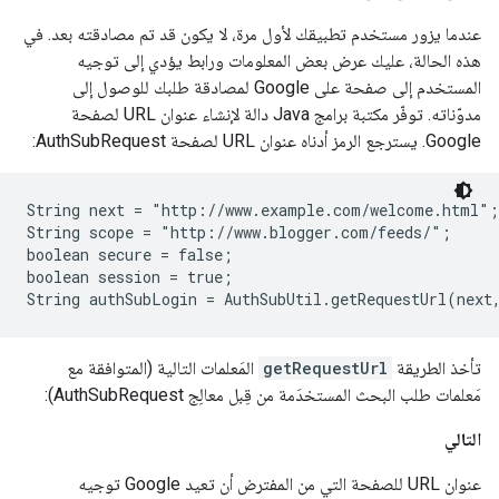
عندما يزور مستخدم تطبيقك لأول مرة، لا يكون قد تم مصادقته بعد. في
هذه الحالة، عليك عرض بعض المعلومات ورابط يؤدي إلى توجيه
المستخدم إلى صفحة على Google لمصادقة طلبك للوصول إلى
مدوّناته. توفّر مكتبة برامج Java دالة لإنشاء عنوان URL لصفحة
Google. يسترجع الرمز أدناه عنوان URL لصفحة AuthSubRequest:
String next = "http://www.example.com/welcome.html";

String scope = "http://www.blogger.com/feeds/";

boolean secure = false;

boolean session = true;

تأخذ الطريقة
getRequestUrl
المَعلمات التالية (المتوافقة مع
مَعلمات طلب البحث المستخدَمة من قِبل معالِج AuthSubRequest):
التالي
عنوان URL للصفحة التي من المفترض أن تعيد Google توجيه