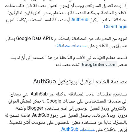
إذا أردت تعديل المدونات، يجب أن يُجري العميل مصادقة قبل طلب ملفّات
الاطّلاع الخاصة. ويمكنه المصادقة باستخدام إحدى الطريقتَين التاليتَين:
مصادقة الخادم الوكيل
AuthSub
أو مصادقة اسم المستخدم/كلمة المرور
.
ClientLogin
لمزيد من المعلومات عن المصادقة باستخدام Google Data APIs بشكل
عام، يُرجى الاطّلاع على
مستندات مصادقة
.
تستند معظم العيّنات في الأقسام اللاحقة من هذا المستند إلى أنّ لديك
عنصر
GoogleService
تمّت مصادقته.
مصادقة الخادم الوكيل لبروتوكول Auth
Sub
تستخدِم تطبيقات الويب المصادقة الوكيلة عبر AuthSub التي تحتاج
إلى مصادقة المستخدمين على حسابات Google. لا يمكن لمشغّل الموقع
الإلكتروني ورمز العميل الوصول إلى اسم مستخدم Blogger وكلمة
مروره، وبدلاً من ذلك، يحصل العميل على رموز AuthSub خاصة تسمح له
بالتصرّف نيابةً عن مستخدم معيّن. للحصول على معلومات أكثر تفصيلاً،
يُرجى الاطّلاع على
مستندات AuthSub
.