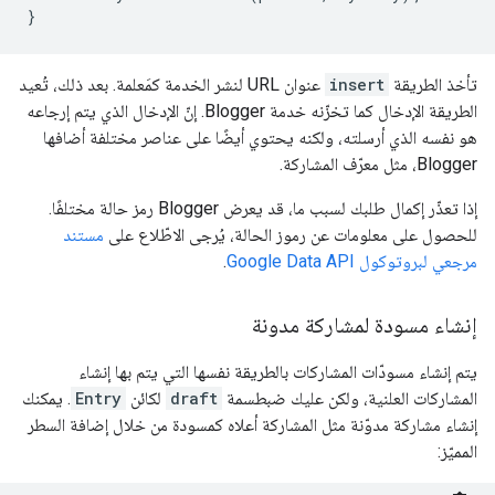
تأخذ الطريقة
insert
عنوان URL لنشر الخدمة كمَعلمة. بعد ذلك، تُعيد
الطريقة الإدخال كما تخزّنه خدمة Blogger. إنّ الإدخال الذي يتم إرجاعه
هو نفسه الذي أرسلته، ولكنه يحتوي أيضًا على عناصر مختلفة أضافها
Blogger، مثل معرّف المشاركة.
إذا تعذّر إكمال طلبك لسبب ما، قد يعرض Blogger رمز حالة مختلفًا.
للحصول على معلومات عن رموز الحالة، يُرجى الاطّلاع على
مستند
مرجعي لبروتوكول Google Data API
.
إنشاء مسودة لمشاركة مدونة
يتم إنشاء مسودّات المشاركات بالطريقة نفسها التي يتم بها إنشاء
المشاركات العلنية، ولكن عليك ضبطسمة
draft
لكائن
Entry
. يمكنك
إنشاء مشاركة مدوّنة مثل المشاركة أعلاه كمسودة من خلال إضافة السطر
المميّز: