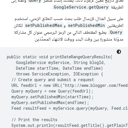
نطاق تاريخ معيّن. لإجراء ذلك، يمكنك إنشاء عنصر
Query
ونقله إلى
الطريقة
GoogleService.getQuery
.
على سبيل المثال، لإرسال طلب بحث حسب النطاق الزمني، استخدِم
الطريقتَين
setPublishedMin
و
setPublishedMax
للكائن
Query
. يطبع المقتطف التالي من الرمز البرمجي عنوان كل مشاركة
مدوّنة منشورة بين وقت البدء ووقت الانتهاء المحدَّدَين:
public static void printDateRangeQueryResults(

    GoogleService myService, String blogId,

    DateTime startTime, DateTime endTime)

    throws ServiceException, IOException {

  // Create query and submit a request

  URL feedUrl = new URL("http://www.blogger.com/feed
  Query myQuery = new Query(feedUrl);

  myQuery.setPublishedMin(startTime);

  myQuery.setPublishedMax(endTime);

  Feed resultFeed = myService.query(myQuery, Feed.cl
  // Print the results

  System.out.println(resultFeed.getTitle().getPlainT