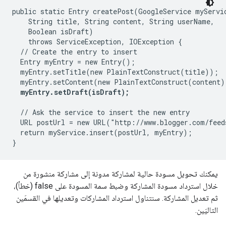
public static Entry createPost(GoogleService myServic
    String title, String content, String userName,

    Boolean isDraft)

    throws ServiceException, IOException {

  // Create the entry to insert

  Entry myEntry = new Entry();

  myEntry.setTitle(new PlainTextConstruct(title));

  myEntry.setContent(new PlainTextConstruct(content))
myEntry.setDraft(isDraft);
  // Ask the service to insert the new entry

  URL postUrl = new URL("http://www.blogger.com/feed
  return myService.insert(postUrl, myEntry);

يمكنك تحويل مسودة حالية لمشاركة مدونة إلى مشاركة منشورة من
خلال استرداد مسودة المشاركة وضبط سمة المسودة على false (خطأ)،
ثم تعديل المشاركة. سنتناول استرداد المشاركات وتعديلها في القسمَين
التاليَين.