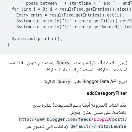
      " posts between " + startTime + " and " + endT
  for (int i = 0; i < resultFeed.getEntries().size()
    Entry entry = resultFeed.getEntries().get(i);

    System.out.println("\t" + entry.getTitle().getPl
    System.out.println("\t" + entry.getUpdated().toS
  }

  System.out.println();

يُرجى ملاحظة أنّه تمّ إنشاء عنصر
Query
باستخدام عنوان URL نفسه
لخلاصة المشاركات المستخدَم لاسترداد المشاركات.
تتيح Blogger Data API طرق
Query
التالية:
addCategoryFilter
حدِّد الفئات (المعروفة أيضًا باسم التصنيفات) لفلترة نتائج
الخلاصة. على سبيل المثال، يعرض
http://www.blogger.com/feeds/
blogID
/posts/
default/-/Fritz/Laurie
الإدخالات التي تحتوي على