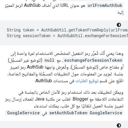
urlFromAuthSub
هو عنوان URL الذي أضاف AuthSub الرمز المميّز
إليه:
String token = AuthSubUtil.getTokenFromReply(urlFromA
وهذا يعني أنّك تُمرِّر رمز التفعيل المخصّص للاستخدام لمرة واحدة إلى
exchangeForSessionToken
، مع
null
(للوضع غير المسجَّل)
أو مفتاح خاص (للوضع المسجَّل)، وتُعرِض واجهة AuthSub رمز تمييز
جلسة. لمزيد من المعلومات حول التطبيقات المسجَّلة والمفاتيح الخاصة،
اطّلِع على قسم
توقيع الطلبات
في مستندات AuthSub.
ويمكن لتطبيقك بعد ذلك استخدام رمز الأمان الخاص بالجلسة في
التفاعلات اللاحقة مع Blogger. لطلب من مكتبة Java للعملاء إرسال رمز
تمييز جلسة العميل تلقائيًا مع كل طلب، يمكنك استدعاء
GoogleService
setAuthSubToken
في
GoogleService
: