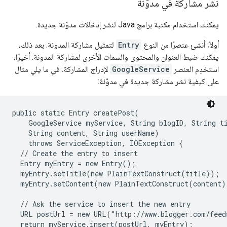
نشر مشاركة في مدوّنة
يمكنك استخدام مكتبة برامج Java لنشر إدخالات مدوّنة جديدة.
أولاً، أنشئ عنصرًا من النوع
Entry
لتمثيل مشاركة المدونة. بعد ذلك،
يمكنك ضبط العنوان والمحتوى والسمات الأخرى لمشاركة المدونة. أخيرًا،
استخدِم العنصر
GoogleService
لإدراج المشاركة. في ما يلي مثال
على كيفية نشر مشاركة جديدة في مدوّنة:
public static Entry createPost(

    GoogleService myService, String blogID, String ti
    String content, String userName)

    throws ServiceException, IOException {

  // Create the entry to insert

  Entry myEntry = new Entry();

  myEntry.setTitle(new PlainTextConstruct(title));

  myEntry.setContent(new PlainTextConstruct(content))
  // Ask the service to insert the new entry

  URL postUrl = new URL("http://www.blogger.com/feed
  return myService.insert(postUrl, myEntry);
