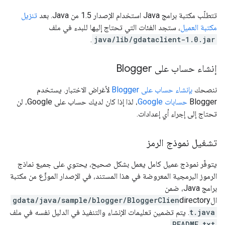
تتطلّب مكتبة برامج Java استخدام الإصدار 1.5 من Java. بعد
تنزيل
مكتبة العميل
، ستجد الفئات التي تحتاج إليها للبدء في ملف
.
java/lib/gdataclient-1.0.jar
إنشاء حساب على Blogger
ننصحك
بإنشاء حساب على Blogger
لأغراض الاختبار. يستخدم
Blogger
حسابات Google
، لذا إذا كان لديك حساب على Google، لن
تحتاج إلى إجراء أي إعدادات.
تشغيل نموذج الرمز
يتوفّر نموذج عميل كامل يعمل بشكل صحيح، يحتوي على جميع نماذج
الرموز البرمجية المعروضة في هذا المستند، في الإصدار الموزَّع من مكتبة
برامج Java، ضمن
الdirectory
gdata/java/sample/blogger/BloggerClien
t.java
. يتم تضمين تعليمات الإنشاء والتنفيذ في الدليل نفسه في ملف
.
README.txt