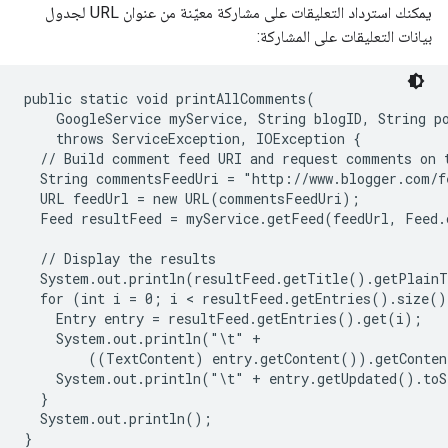
يمكنك استرداد التعليقات على مشاركة معيّنة من عنوان URL لجدول
بيانات التعليقات على المشاركة:
public static void printAllComments(

    GoogleService myService, String blogID, String po
    throws ServiceException, IOException {

  // Build comment feed URI and request comments on t
  String commentsFeedUri = "http://www.blogger.com/f
  URL feedUrl = new URL(commentsFeedUri);

  Feed resultFeed = myService.getFeed(feedUrl, Feed.c
  // Display the results

  System.out.println(resultFeed.getTitle().getPlainT
  for (int i = 0; i < resultFeed.getEntries().size()
    Entry entry = resultFeed.getEntries().get(i);

    System.out.println("\t" +

        ((TextContent) entry.getContent()).getConten
    System.out.println("\t" + entry.getUpdated().toS
  }

  System.out.println();
