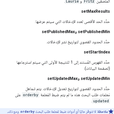
الملصقين
Fritz
و
Laurie
.
setMaxResults
حدِّد الحد الأقصى لعدد الإدخالات التي سيتم عرضها.
setPublishedMin وsetPublishedMax
حدِّد الحدود القصوى لتواريخ نشر الإدخالات.
setStartIndex
حدِّد الفهرس المُستند إلى 1 للنتيجة الأولى التي سيتم استرجاعها
(لصفحة البيانات).
setUpdatedMin وsetUpdatedMax
حدِّد الحدود القصوى لتواريخ تعديل الإدخالات. يتم تجاهل
مَعلمات طلب البحث هذه ما لم يتم ضبط المَعلمة
orderby
على
.
updated
ملاحظة
: لا تتوفّر حاليًا أيّ أدوات ضبط لمَعلمة طلب البحث
orderby
. ومع ذلك،