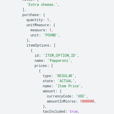
'Extra cheese.'
,
],
purchase
:
{
quantity
:
1
,
unitMeasure
:
{
measure
:
1
,
unit
:
'POUND'
,
},
itemOptions
:
[
{
id
:
'ITEM_OPTION_ID'
,
name
:
'Pepperoni'
,
prices
:
[
{
type
:
'REGULAR'
,
state
:
'ACTUAL'
,
name
:
'Item Price'
,
amount
:
{
currencyCode
:
'USD'
,
amountInMicros
:
1000000
,
},
taxIncluded
:
true
,