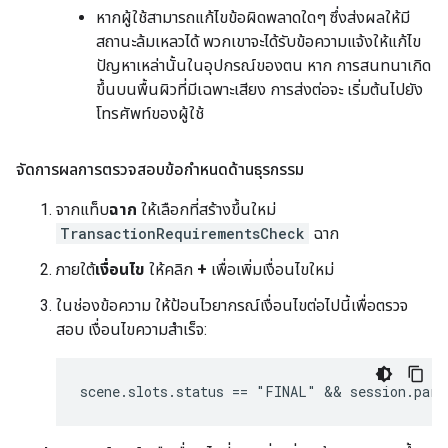
หากผู้ใช้สามารถแก้ไขข้อผิดพลาดใดๆ ซึ่งส่งผลให้มี
สถานะล้มเหลวได้ พวกเขาจะได้รับข้อความแจ้งให้แก้ไข
ปัญหาเหล่านั้นในอุปกรณ์ของตน หาก การสนทนาเกิด
ขึ้นบนพื้นผิวที่มีเฉพาะเสียง การส่งต่อจะ เริ่มต้นไปยัง
โทรศัพท์ของผู้ใช้
จัดการผลการตรวจสอบข้อกำหนดด้านธุรกรรม
จากแท็บ
ฉาก
ให้เลือกที่สร้างขึ้นใหม่
TransactionRequirementsCheck
ฉาก
ภายใต้
เงื่อนไข
ให้คลิก
+
เพื่อเพิ่มเงื่อนไขใหม่
ในช่องข้อความ ให้ป้อนไวยากรณ์เงื่อนไขต่อไปนี้เพื่อตรวจ
สอบ เงื่อนไขความสำเร็จ: