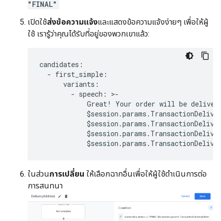
"FINAL"
เปิดใช้
ส่งข้อความแจ้ง
และแสดงข้อความแจ้งง่ายๆ เพื่อให้ผู้
ใช้ เรารู้ว่าคุณได้รับที่อยู่ของพวกเขาแล้ว:
candidates
:
-
first_simple
:
variants
:
-
speech
:
>
-
Great
!
Your
order
will
be
deliver
$
session
.
params
.
TransactionDelive
$
session
.
params
.
TransactionDelive
$
session
.
params
.
TransactionDelive
$
session
.
params
.
TransactionDelive
ในส่วน
การเปลี่ยน
ให้เลือกฉากอื่นเพื่อให้ผู้ใช้ดำเนินการต่อ
การสนทนา