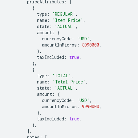
priceAttributes
:
[
{
type
:
'REGULAR'
,
name
:
'Item Price'
,
state
:
'ACTUAL'
,
amount
:
{
currencyCode
:
'USD'
,
amountInMicros
:
8990000
,
},
taxIncluded
:
true
,
},
{
type
:
'TOTAL'
,
name
:
'Total Price'
,
state
:
'ACTUAL'
,
amount
:
{
currencyCode
:
'USD'
,
amountInMicros
:
9990000
,
},
taxIncluded
:
true
,
},
],
notes
:
[