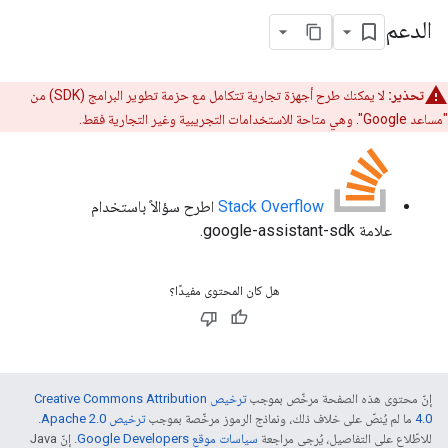
الدعم
تحذير:
لا يمكنك طرح أجهزة تجارية تتكامل مع حزمة تطوير البرامج (SDK) من
"مساعد Google". وهي متاحة للاستخدامات التجريبية وغير التجارية فقط.
‫Stack Overflow
اطرح سؤالاً باستخدام
علامة google-assistant-sdk.
هل كان المحتوى مفيدًا؟
إنّ محتوى هذه الصفحة مرخّص بموجب
ترخيص Creative Commons Attribution
4.0‏
ما لم يُنصّ على خلاف ذلك، ونماذج الرموز مرخّصة بموجب
ترخيص Apache 2.0‏
.
للاطّلاع على التفاصيل، يُرجى مراجعة
سياسات موقع Google Developers‏
. إنّ Java