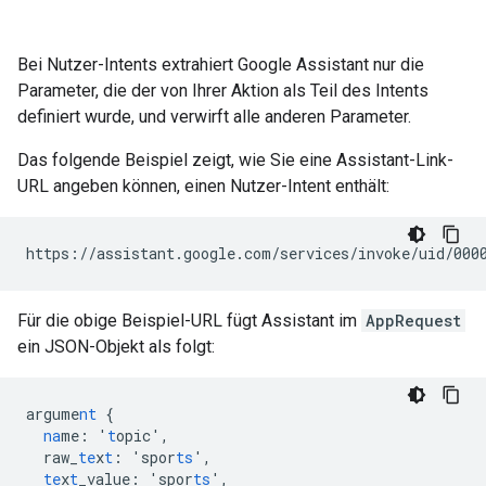
Bei Nutzer-Intents extrahiert Google Assistant nur die
Parameter, die der von Ihrer Aktion als Teil des Intents
definiert wurde, und verwirft alle anderen Parameter.
Das folgende Beispiel zeigt, wie Sie eine Assistant-Link-
URL angeben können, einen Nutzer-Intent enthält:
Für die obige Beispiel-URL fügt Assistant im
AppRequest
ein JSON-Objekt als folgt:
argume
nt
{
na
me
:
'
t
opic'
,
raw_
te
x
t
:
'spor
ts
'
,
te
x
t
_value
:
'spor
ts
'
,