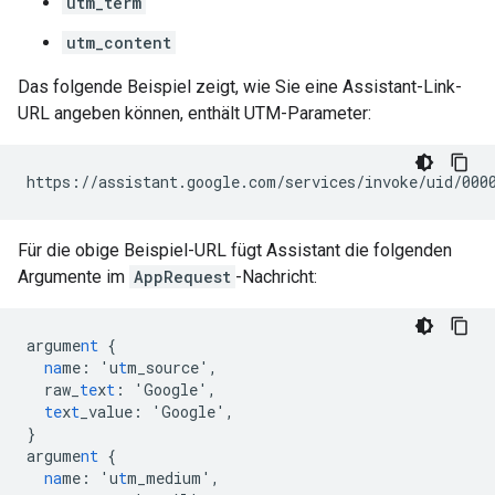
utm_term
utm_content
Das folgende Beispiel zeigt, wie Sie eine Assistant-Link-
URL angeben können, enthält UTM-Parameter:
Für die obige Beispiel-URL fügt Assistant die folgenden
Argumente im
AppRequest
-Nachricht:
argume
nt
{
na
me
:
'u
t
m_source'
,
raw_
te
x
t
:
'Google'
,
te
x
t
_value
:
'Google'
,
}
argume
nt
{
na
me
:
'u
t
m_medium'
,