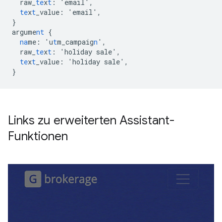
raw_
te
x
t
:
'email'
,
te
x
t
_value
:
'email'
,
}
argume
nt
{
na
me
:
'u
t
m_campaig
n
'
,
raw_
te
x
t
:
'holiday
sale'
,
te
x
t
_value
:
'holiday
sale'
,
}
Links zu erweiterten Assistant-
Funktionen