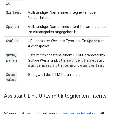
id
$intent
Vollständiger Name eines integrierten oder
Nutzer-Intents.
$param
Vollständiger Name eines Intent-Parameters, der
im Aktionspaket angegeben ist.
$value
$param
URL-codierter Wert des Typs, der für
im
Aktionspaket
$utm
_
Liste mit mindestens einem UTM-Parametertyp.
param
utm
_
source
utm
_
medium
Gültige Werte sind:
,
,
utm
_
campaign
utm
_
term
utm
_
content
,
und
$utm
_
Stringwert des UTM-Parameters.
value
Assistant-Link-URLs mit integrierten Intents
Wenn der Assistant-Link einen
integrierten Intent
enthält