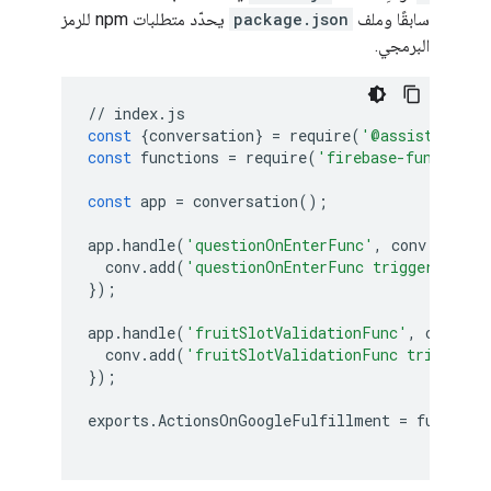
سابقًا وملف
package.json
يحدّد متطلبات npm للرمز
البرمجي.
//
index
.
js
const
{
conversation
}
=
require
(
'@assistant/co
const
functions
=
require
(
'firebase-functions
const
app
=
conversation
();
app
.
handle
(
'questionOnEnterFunc'
,
conv
=>
{
conv
.
add
(
'questionOnEnterFunc triggered on 
});
app
.
handle
(
'fruitSlotValidationFunc'
,
conv
=>
conv
.
add
(
'fruitSlotValidationFunc triggered
});
exports
.
ActionsOnGoogleFulfillment
=
function