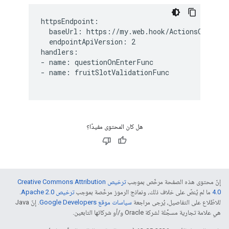
httpsEndpoint:

  baseUrl: https://my.web.hook/ActionsOnGoogle
  endpointApiVersion: 2

handlers:

- name: questionOnEnterFunc

- name: fruitSlotValidationFunc

هل كان المحتوى مفيدًا؟
إنّ محتوى هذه الصفحة مرخّص بموجب
ترخيص Creative Commons Attribution
4.0‏
ما لم يُنصّ على خلاف ذلك، ونماذج الرموز مرخّصة بموجب
ترخيص Apache 2.0‏
.
للاطّلاع على التفاصيل، يُرجى مراجعة
سياسات موقع Google Developers‏
. إنّ Java
هي علامة تجارية مسجَّلة لشركة Oracle و/أو شركائها التابعين.