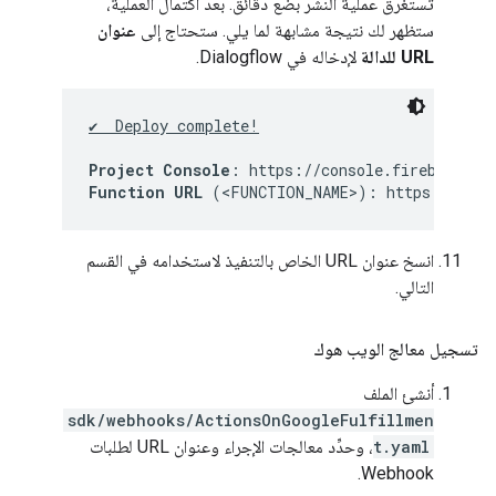
تستغرق عملية النشر بضع دقائق. بعد اكتمال العملية،
ستظهر لك نتيجة مشابهة لما يلي. ستحتاج إلى
عنوان
URL للدالة
لإدخاله في Dialogflow.
✔  Deploy complete!
Project Console
Function URL
انسخ عنوان URL الخاص بالتنفيذ لاستخدامه في القسم
التالي.
تسجيل معالج الويب هوك
أنشئ الملف
sdk/webhooks/ActionsOnGoogleFulfillmen
t.yaml
، وحدِّد معالجات الإجراء وعنوان URL لطلبات
Webhook.