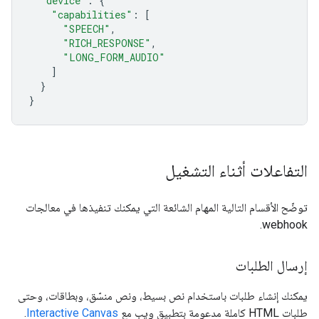
"device"
:
{
"capabilities"
:
[
"SPEECH"
,
"RICH_RESPONSE"
,
"LONG_FORM_AUDIO"
]
}
}
التفاعلات أثناء التشغيل
توضّح الأقسام التالية المهام الشائعة التي يمكنك تنفيذها في معالجات
webhook.
إرسال الطلبات
يمكنك إنشاء طلبات باستخدام نص بسيط، ونص منسّق، وبطاقات، وحتى
طلبات HTML كاملة مدعومة بتطبيق ويب مع
Interactive Canvas
.