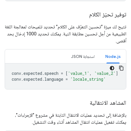
توفير تحيّز الكلام
تتيح لك ميزة "تحسين التعرّف على الكلام" تحديد تلميحات لمعالجة اللغة
الطبيعية من أجل تحسين مطابقة النية. يمكنك تحديد 1000 إدخال بحد
أقصى.
Node.js
استجابة JSON
conv
.
expected
.
speech
=
[
'value_1'
,
'value_2'
]
conv
.
expected
.
language
=
'locale_string'
المشاهد الانتقالية
بالإضافة إلى تحديد عمليات الانتقال الثابتة في مشروع "الإجراءات"،
يمكنك تفعيل عمليات انتقال المشاهد أثناء وقت التشغيل.