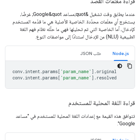
قراءة مَعلمات القصد
عندما يطابق وقت تشغيل &quot;مساعد Google&quot; غرضًا،
يستخرج أي معلَمات محدّدة. الخاصية الأصلية هي ما قدّمه المستخدم
كإدخال، أما الخاصية التي تم تحليلها فهي ما حلّله نظام فهم اللغة
الطبيعية (NLU) من الإدخال استنادًا إلى مواصفات النوع.
Node.js
طلب JSON
conv
.
intent
.
params
[
'param_name'
].
original
conv
.
intent
.
params
[
'param_name'
].
resolved
قراءة اللغة المحلية للمستخدم
تتوافق هذه القيمة مع إعدادات اللغة المحلية للمستخدم في "مساعد
Google".