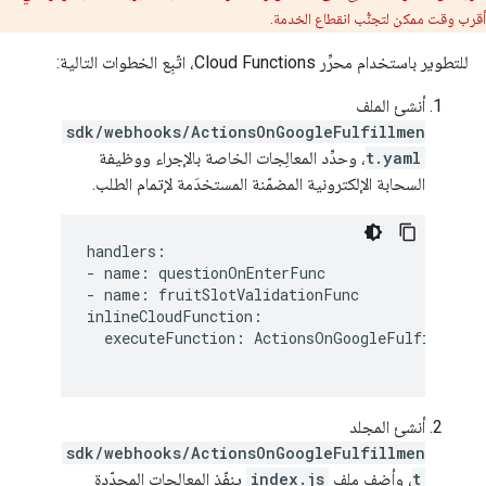
أقرب وقت ممكن لتجنُّب انقطاع الخدمة.
للتطوير باستخدام محرِّر Cloud Functions، اتّبِع الخطوات التالية:
أنشئ الملف
sdk/webhooks/ActionsOnGoogleFulfillmen
t.yaml
، وحدِّد المعالِجات الخاصة بالإجراء ووظيفة
السحابة الإلكترونية المضمّنة المستخدَمة لإتمام الطلب.
handlers:

- name: questionOnEnterFunc

- name: fruitSlotValidationFunc

inlineCloudFunction:

  executeFunction: ActionsOnGoogleFulfillment

أنشئ المجلد
sdk/webhooks/ActionsOnGoogleFulfillmen
t
، وأضِف ملف
index.js
ينفّذ المعالجات المحدّدة