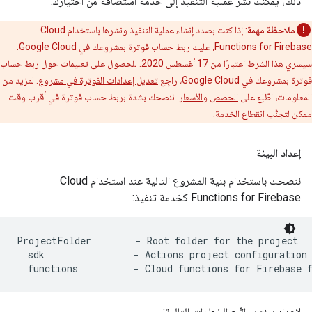
ذلك، يمكنك نشر عملية التنفيذ إلى خدمة استضافة من اختيارك.
ملاحظة مهمة
: إذا كنت بصدد إنشاء عملية التنفيذ ونشرها باستخدام Cloud
Functions for Firebase، عليك ربط حساب فوترة بمشروعك في Google Cloud.
سيسري هذا الشرط اعتبارًا من 17 أغسطس 2020. للحصول على تعليمات حول ربط حساب
فوترة بمشروعك في Google Cloud، راجِع
تعديل إعدادات الفوترة في مشروع
. لمزيد من
المعلومات، اطّلِع على
الحصص
و
الأسعار
. ننصحك بشدة بربط حساب فوترة في أقرب وقت
ممكن لتجنُّب انقطاع الخدمة.
إعداد البيئة
ننصحك باستخدام بنية المشروع التالية عند استخدام Cloud
Functions for Firebase كخدمة تنفيذ:
ProjectFolder        - Root folder for the project

  sdk                - Actions project configuration 
لإعداد بيئتك، اتّبِع الخطوات التالية: