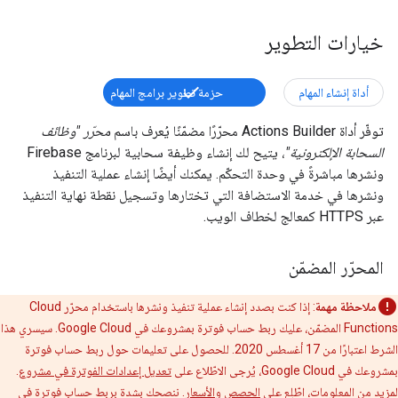
خيارات التطوير
أداة إنشاء المهام
حزمة تطوير برامج المهام
توفّر أداة Actions Builder محرّرًا مضمّنًا يُعرف باسم
محرّر "وظائف
السحابة الإلكترونية"
، يتيح لك إنشاء وظيفة سحابية لبرنامج Firebase
ونشرها مباشرةً في وحدة التحكّم. يمكنك أيضًا إنشاء عملية التنفيذ
ونشرها في خدمة الاستضافة التي تختارها وتسجيل نقطة نهاية التنفيذ
عبر HTTPS كمعالج لخطاف الويب.
المحرّر المضمّن
ملاحظة مهمة
: إذا كنت بصدد إنشاء عملية تنفيذ ونشرها باستخدام محرّر Cloud
Functions المضمّن، عليك ربط حساب فوترة بمشروعك في Google Cloud. سيسري هذا
الشرط اعتبارًا من 17 أغسطس 2020. للحصول على تعليمات حول ربط حساب فوترة
بمشروعك في Google Cloud، يُرجى الاطّلاع على
تعديل إعدادات الفوترة في مشروع
.
لمزيد من المعلومات، اطّلِع على
الحصص
و
الأسعار
. ننصحك بشدة بربط حساب فوترة في