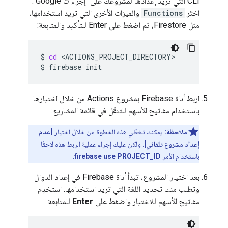
CLI التي تريد إعدادها لمشروعك على "إجراءات Google".
اختَر
Functions
والميزات الأخرى التي تريد استخدامها،
مثل Firestore، ثم اضغط على Enter للتأكيد والمتابعة:
$
cd
<ACTIONS_PROJECT_DIRECTORY>

$
firebase
اربط أداة Firebase بمشروع Actions من خلال اختيارها
باستخدام مفاتيح الأسهم للتنقّل في قائمة المشاريع:
ملاحظة:
يمكنك تخطّي هذه الخطوة من خلال اختيار
[عدم
إعداد مشروع تلقائي]
، ولكن عليك إجراء عملية الربط هذه لاحقًا
باستخدام الأمر
firebase use PROJECT_ID
.
بعد اختيار المشروع، تبدأ أداة Firebase في إعداد الدوال
وتطلب منك تحديد اللغة التي تريد استخدامها. استخدِم
مفاتيح الأسهم للاختيار واضغط على
Enter
للمتابعة.