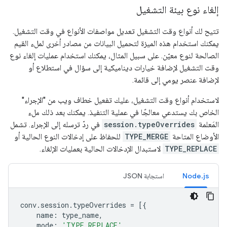
إلغاء نوع بيئة التشغيل
تتيح لك أنواع وقت التشغيل تعديل مواصفات الأنواع في وقت التشغيل.
يمكنك استخدام هذه الميزة لتحميل البيانات من مصادر أخرى لملء القيم
الصالحة لنوع معيّن. على سبيل المثال، يمكنك استخدام عمليات إلغاء نوع
وقت التشغيل لإضافة خيارات ديناميكية إلى سؤال في استطلاع أو
لإضافة عنصر يومي إلى قائمة.
لاستخدام أنواع وقت التشغيل، عليك تفعيل خطاف ويب من "الإجراء"
الخاص بك يستدعي معالجًا في عملية التنفيذ. يمكنك بعد ذلك ملء
المَعلمة
session.typeOverrides
في ردّ ترسله إلى الإجراء. تشمل
الأوضاع المتاحة
TYPE_MERGE
للحفاظ على إدخالات النوع الحالية أو
TYPE_REPLACE
لاستبدال الإدخالات الحالية بعمليات الإلغاء.
Node.js
استجابة JSON
conv
.
session
.
typeOverrides
=
[{
name
:
type_name
,
mode
:
'TYPE_REPLACE'
,