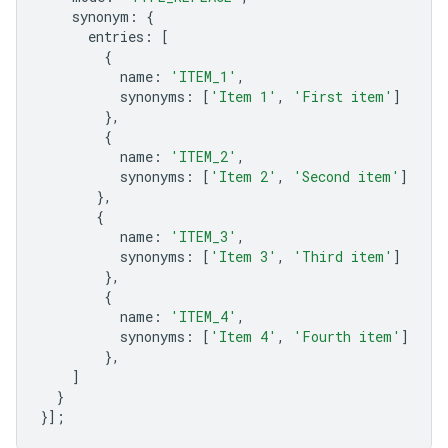
synonym
:
{
entries
:
[
{
name
:
'ITEM_1'
,
synonyms
:
[
'Item 1'
,
'First item'
]
},
{
name
:
'ITEM_2'
,
synonyms
:
[
'Item 2'
,
'Second item'
]
},
{
name
:
'ITEM_3'
,
synonyms
:
[
'Item 3'
,
'Third item'
]
},
{
name
:
'ITEM_4'
,
synonyms
:
[
'Item 4'
,
'Fourth item'
]
},
]
}
}];