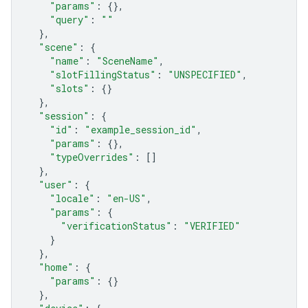
"params"
:
{},
"query"
:
""
},
"scene"
:
{
"name"
:
"SceneName"
,
"slotFillingStatus"
:
"UNSPECIFIED"
,
"slots"
:
{}
},
"session"
:
{
"id"
:
"example_session_id"
,
"params"
:
{},
"typeOverrides"
:
[]
},
"user"
:
{
"locale"
:
"en-US"
,
"params"
:
{
"verificationStatus"
:
"VERIFIED"
}
},
"home"
:
{
"params"
:
{}
},