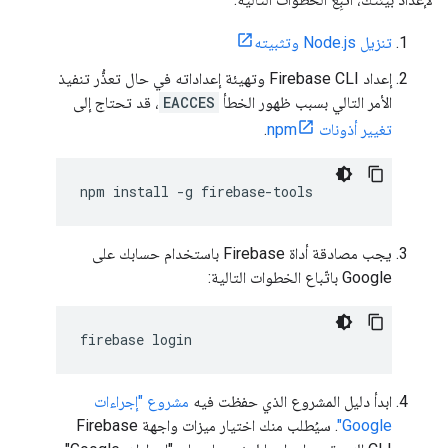
تنزيل Node.js وتثبيته
إعداد Firebase CLI وتهيئة إعداداته في حال تعذُّر تنفيذ
الأمر التالي بسبب ظهور الخطأ
EACCES
، قد تحتاج إلى
تغيير أذونات npm
.
npm
install
-
g
firebase
-
tools
يجب مصادقة أداة Firebase باستخدام حسابك على
Google باتّباع الخطوات التالية:
ابدأ دليل المشروع الذي حفظت فيه
مشروع "إجراءات
Google"
. سيُطلب منك اختيار ميزات واجهة Firebase