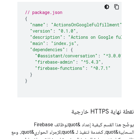
// package.json
{
"name"
:
"ActionsOnGoogleFulfillment"
,
"version"
:
"0.1.0"
,
"description"
:
"Actions on Google fulfillme
"main"
:
"index.js"
,
"dependencies"
:
{
"@assistant/conversation"
:
"^3.0.0"
,
"firebase-admin"
:
"^5.4.3"
,
"firebase-functions"
:
"^0.7.1"
}
}
نقطة نهاية HTTPS خارجية
يوضّح هذا القسم كيفية إعداد &quot;وظائف Firebase
السحابية&quot; كخدمة تنفيذ لـ &quot;الإجراء الحواري&quot;. ومع