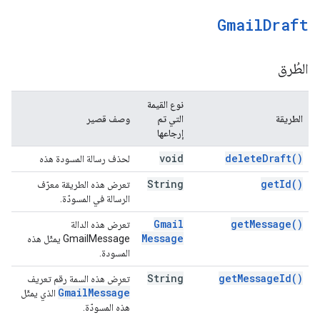
Gmail
Draft
الطُرق
نوع القيمة
الطريقة
التي تم
وصف قصير
إرجاعها
void
delete
Draft(
)
لحذف رسالة المسودة هذه
String
get
Id(
)
تعرض هذه الطريقة معرّف
الرسالة في المسودّة.
Gmail
get
Message(
)
تعرض هذه الدالة
Message
GmailMessage يمثّل هذه
المسودة.
String
get
Message
Id(
)
تعرِض هذه السمة رقم تعريف
Gmail
Message
الذي يمثّل
هذه المسودّة.