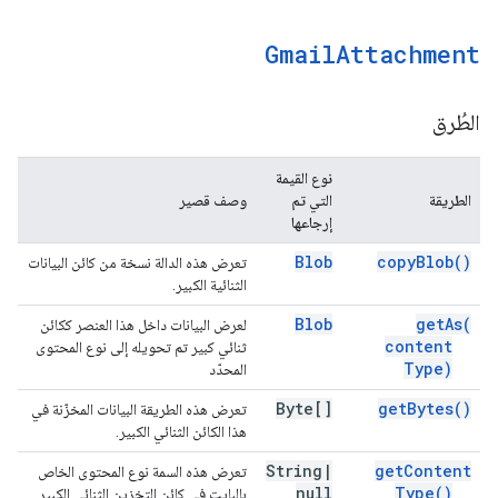
Gmail
Attachment
الطُرق
نوع القيمة
الطريقة
التي تم
وصف قصير
إرجاعها
Blob
copy
Blob(
)
تعرض هذه الدالة نسخة من كائن البيانات
الثنائية الكبير.
Blob
get
As(
لعرض البيانات داخل هذا العنصر ككائن
content
ثنائي كبير تم تحويله إلى نوع المحتوى
Type)
المحدّد
Byte[]
get
Bytes(
)
تعرض هذه الطريقة البيانات المخزّنة في
هذا الكائن الثنائي الكبير.
String
|
get
Content
تعرض هذه السمة نوع المحتوى الخاص
null
Type(
)
بالبايت في كائن التخزين الثنائي الكبير