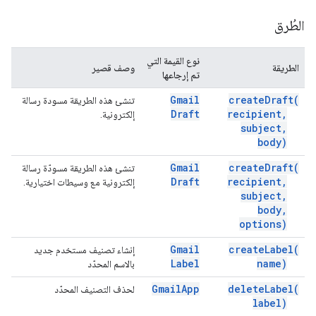
الطُرق
نوع القيمة التي
الطريقة
وصف قصير
تم إرجاعها
Gmail
create
Draft(
تنشئ هذه الطريقة مسودة رسالة
Draft
recipient
,
إلكترونية.
subject
,
body)
Gmail
create
Draft(
تنشئ هذه الطريقة مسودّة رسالة
Draft
recipient
,
إلكترونية مع وسيطات اختيارية.
subject
,
body
,
options)
Gmail
create
Label(
إنشاء تصنيف مستخدم جديد
Label
name)
بالاسم المحدّد
Gmail
App
delete
Label(
لحذف التصنيف المحدّد
label)