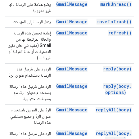
Gmail
Message
mark
Unread(
)
يضع علامة على الرسالة بأنّها
غير مقروءة.
Gmail
Message
move
To
Trash(
)
ينقل الرسالة إلى المهملات.
Gmail
Message
refresh(
)
إعادة تحميل هذه الرسالة
والحالة المرتبطة بها من
Gmail (مفيد في حال تغيّر
التصنيفات أو حالة القراءة أو
غير ذلك).
Gmail
Message
reply(
body)
الردود على مُرسِل هذه
الرسالة باستخدام عنوان الردّ
Gmail
Message
reply(
body
,
الردّ على مُرسِل هذه الرسالة
options)
باستخدام عنوان الردّ، مع
وسيطات اختيارية
Gmail
Message
reply
All(
body)
الردّ على المرسِل باستخدام
عنوان الردّ وجميع مستلمي
هذه الرسالة
Gmail
Message
reply
All(
body
,
الرد على مرسل هذه الرسالة