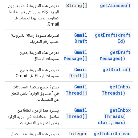
String[]
get
Aliases(
)
تعرض هذه الطريقة قائمة بعناوين
البريد الإلكتروني التي تم إعدادها
كعناوين بديلة لهذا الحساب في
Gmail.
Gmail
get
Draft(
draft
استرداد مسودة رسالة إلكترونية
Draft
Id)
حسب رقم التعريف
Gmail
get
Draft
تعرض هذه الطريقة جميع
Message[]
Messages(
)
مسودات الرسائل.
Gmail
get
Drafts(
)
تعرض هذه الطريقة جميع
Draft[]
مسودات الرسائل في Gmail.
Gmail
get
Inbox
يستردّ جميع سلاسل المحادثات
Thread[]
Threads(
)
في "صندوق الوارد" بغض النظر
عن التصنيفات.
Gmail
get
Inbox
يستردّ هذا الإجراء نطاقًا من
Thread[]
Threads(
سلاسل المحادثات في البريد الوارد
start
,
max)
بغض النظر عن التصنيفات.
Integer
get
Inbox
Unread
تعرض هذه الطريقة عدد سلاسل