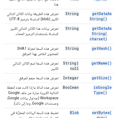
هذا.
String
get
Data
As
تعرض هذه الطريقة بيانات الكائن الثنائي
String(
)
الكبير (blob) كسلسلة بترميز UTF-8.
String
get
Data
As
تعرض بيانات هذا الكائن الثنائي الكبير
String(
كسلسلة باستخدام الترميز المحدّد.
charset)
String
get
Hash(
)
تعرض هذه السمة تجزئة SHA1
للمحتوى الخاص بهذا المرفق.
String
|
get
Name(
)
تعرض هذه السمة اسم الكائن الثنائي
null
الكبير.
Integer
get
Size(
)
تعرض هذه السمة حجم المرفق.
Boolean
is
Google
تعرض هذه الدالة ما إذا كانت هذه النقطة
Type(
)
الثنائية الكبيرة عبارة عن ملف Google
Workspace (جداول بيانات Google،
ومستندات Google، وما إلى ذلك).
Blob
set
Bytes(
تضبط هذه السمة البيانات المخزَّنة في
data)