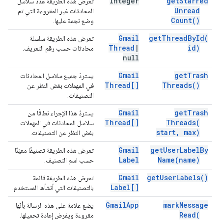
Integer
get
Starred
تعرض هذه الطريقة عدد سلاسل
Unread
المحادثات غير المقروءة التي تم
Count(
)
وضع نجمة عليها.
Gmail
get
Thread
By
Id(
تعرض هذه الطريقة سلسلة
Thread
|
id)
محادثات حسب رقم التعريف.
null
Gmail
get
Trash
يستردّ جميع سلاسل المحادثات
Thread[]
Threads(
)
في المهملات بغض النظر عن
التصنيفات.
Gmail
get
Trash
يستردّ هذا الإجراء نطاقًا من
Thread[]
Threads(
سلاسل المحادثات في المهملات
start
,
max)
بغض النظر عن التصنيفات.
Gmail
get
User
Label
By
تعرض هذه الطريقة تصنيفًا معيّنًا
Label
Name(
name)
حسب اسم التصنيف.
Gmail
get
User
Labels(
)
تعرض هذه الطريقة قائمة
Label[]
بالتصنيفات التي أنشأها المستخدم.
Gmail
App
mark
Message
يضع علامة على هذه الرسالة بأنّها
Read(
مقروءة ويفرض إعادة تحميلها.