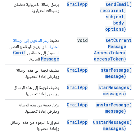
Gmail
App
send
Email(
يرسل رسالة إلكترونية تتضمّن
recipient
,
وسيطات اختيارية.
subject
,
body
,
options)
void
set
Current
تضبط
رمز الدخول إلى الرسالة
Message
الحالية
الذي يتيح للبرنامج النصي
Gmail
Access
Token(
الوصول إلى خصائص
Message
access
Token)
الحالية.
Gmail
App
star
Message(
يضيف نجمة إلى هذه الرسالة
message)
ويفرض إعادة تحميلها.
Gmail
App
star
Messages(
يضيف نجومًا إلى هذه الرسائل
messages)
ويفرض إعادة تحميلها.
Gmail
App
unstar
Message(
يزيل نجمة من هذه الرسالة
message)
ويفرض إعادة تحميلها.
Gmail
App
unstar
Messages(
تتم إزالة النجوم من هذه الرسائل
messages)
وإعادة تحميلها.