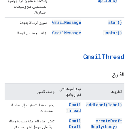
options)
باستخدام عنوان الرد وجميع
المستلمين، مع وسيطات
اختيارية.
Gmail
Message
star(
)
تمييز الرسالة بنجمة
Gmail
Message
unstar(
)
إزالة النجمة من الرسالة
Gmail
Thread
الطُرق
نوع القيمة التي
الطريقة
وصف قصير
تم إرجاعها
Gmail
add
Label(
label)
يضيف هذا التصنيف إلى سلسلة
Thread
المحادثات.
Gmail
create
Draft
تنشئ هذه الطريقة مسودة رسالة
Draft
Reply(
body)
للردّ على مرسل آخر رسالة في