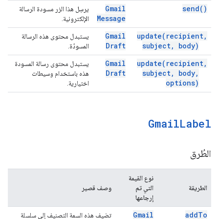
Gmail
send(
)
يرسِل هذا الزر مسودة الرسالة
Message
الإلكترونية.
Gmail
update(
recipient
,
يستبدل محتوى هذه الرسالة
Draft
subject
,
body)
المسودّة.
Gmail
update(
recipient
,
يستبدل محتوى رسالة المسودة
Draft
subject
,
body
,
هذه باستخدام وسيطات
options)
اختيارية.
Gmail
Label
الطُرق
نوع القيمة
الطريقة
التي تم
وصف قصير
إرجاعها
Gmail
add
To
تضيف هذه السمة التصنيف إلى سلسلة