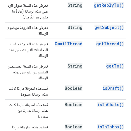
String
get
Reply
To(
)
تعرض هذه السمة عنوان الرد
على هذه الرسالة (عادةً ما
يكون هو المُرسِل).
String
get
Subject(
)
تعرض هذه الطريقة موضوع
الرسالة.
Gmail
Thread
get
Thread(
)
تعرض هذه الطريقة سلسلة
المحادثات التي تتضمّن هذه
الرسالة.
String
get
To(
)
تعرض هذه السمة المستلمين
المفصولين بفواصل لهذه
الرسالة.
Boolean
is
Draft(
)
تُستخدَم لمعرفة ما إذا كانت
هذه الرسالة مسودة.
Boolean
is
In
Chats(
)
تُستخدَم لمعرفة ما إذا كانت
هذه الرسالة عبارة عن
محادثة.
Boolean
is
In
Inbox(
)
تسترد هذه الطريقة ما إذا