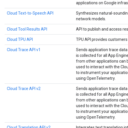
applications on Google infras
Cloud Text-to-Speech API
Synthesizes natural-soundin
network models.
Cloud Tool Results API
API to publish and access res
Cloud TPU API
TPU API provides customers 
Cloud Trace API v1
Sends application trace data
is collected for all App Engin
from other applications can be
used to interact with the Clou
to instrument your applicat
using OpenTelemetry.
Cloud Trace API v2
Sends application trace data
is collected for all App Engin
from other applications can be
used to interact with the Clou
to instrument your applicat
using OpenTelemetry.
Cloud Translation API v2
Integrates text translation in