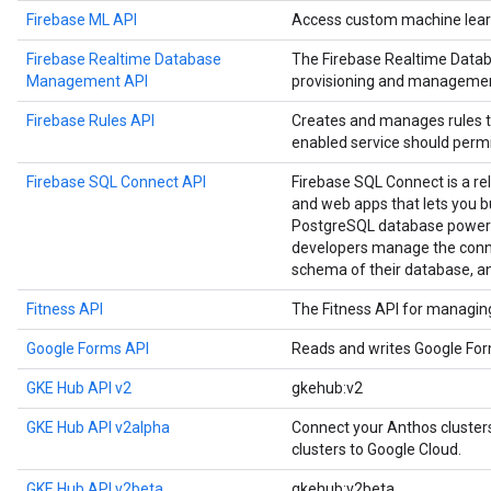
Firebase ML API
Access custom machine learn
Firebase Realtime Database
The Firebase Realtime Data
Management API
provisioning and managemen
Firebase Rules API
Creates and manages rules t
enabled service should permi
Firebase SQL Connect API
Firebase SQL Connect is a re
and web apps that lets you b
PostgreSQL database powere
developers manage the conne
schema of their database, a
Fitness API
The Fitness API for managing 
Google Forms API
Reads and writes Google Fo
GKE Hub API v2
gkehub:v2
GKE Hub API v2alpha
Connect your Anthos cluste
clusters to Google Cloud.
GKE Hub API v2beta
gkehub:v2beta