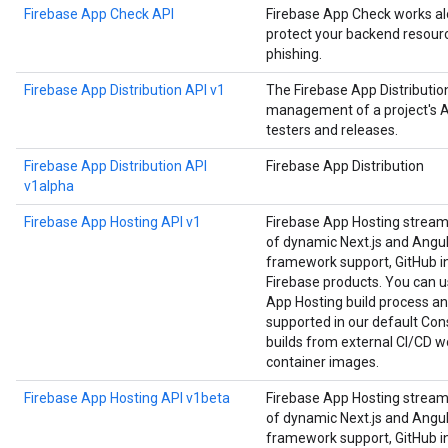
Firebase App Check API
Firebase App Check works alo
protect your backend resourc
phishing.
Firebase App Distribution API v1
The Firebase App Distributi
management of a project's Ap
testers and releases.
Firebase App Distribution API
Firebase App Distribution
v1alpha
Firebase App Hosting API v1
Firebase App Hosting strea
of dynamic Next.js and Angula
framework support, GitHub in
Firebase products. You can us
App Hosting build process an
supported in our default Cons
builds from external CI/CD w
container images.
Firebase App Hosting API v1beta
Firebase App Hosting strea
of dynamic Next.js and Angula
framework support, GitHub in