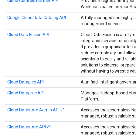
Cloud Controls Partner API
Provides insights about your
Workloads based on your Sove
Google Cloud Data Catalog API
A fully managed and highly 
management service.
Cloud Data Fusion API
Cloud Data Fusion is a fully-
integration service for quick
It provides a graphical interf
reduce complexity, and allow
scientists to easily and relia
solutions to cleanse, prepare
without having to wrestle wit
Cloud Dataplex API
A unified, intelligent governa
Cloud Dataproc API
Manages Hadoop-based clust
Platform.
Cloud Datastore Admin API v1
Accesses the schemaless NoS
managed, robust, scalable st
Cloud Datastore API v1
Accesses the schemaless NoS
managed, robust, scalable st