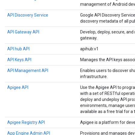
management of Android devi
API Discovery Service
Google API Discovery Service
discovery metadata of all pu
API Gateway API
Develop, deploy, secure, an
gateway.
API hub API
apihub:v1
API Keys API
Manages the API keys associ
API Management API
Enables users to discover sh
infrastructure.
Apigee API
Use the Apigee API to prog
with a set of RESTful operat
deploy and undeploy API prox
environments, manage users,
available as a free trial for a
Apigee Registry API
Apigee is a platform for dev
App Engine Admin API
Provisions and manages deve