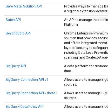
Bare Metal Solution API
Provides ways to manage Bar
a regional extension located
Batch API
An API to manage the runnin
Platform.
BeyondCorp API
Chrome Enterprise Premium i
solution that provides secure
and offers integrated threat 
layer of security to safegu
including Data Loss Preventio
scanning, and Context-Awar
BigQuery API
A data platform for custome
data.
BigQuery Connection API v1
Allows users to manage BigQ
sources.
BigQuery Connection API v1beta1
Allows users to manage BigQ
sources.
BigQuery Data Policy API
Allows users to manage BigQu