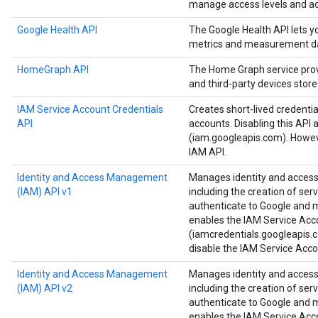
manage access levels and ad
Google Health API
The Google Health API lets 
metrics and measurement d
HomeGraph API
The Home Graph service provi
and third-party devices stor
IAM Service Account Credentials
Creates short-lived credenti
API
accounts. Disabling this API 
(iam.googleapis.com). Howeve
IAM API.
Identity and Access Management
Manages identity and access 
(IAM) API v1
including the creation of ser
authenticate to Google and ma
enables the IAM Service Acc
(iamcredentials.googleapis.c
disable the IAM Service Acco
Identity and Access Management
Manages identity and access 
(IAM) API v2
including the creation of ser
authenticate to Google and ma
enables the IAM Service Acc