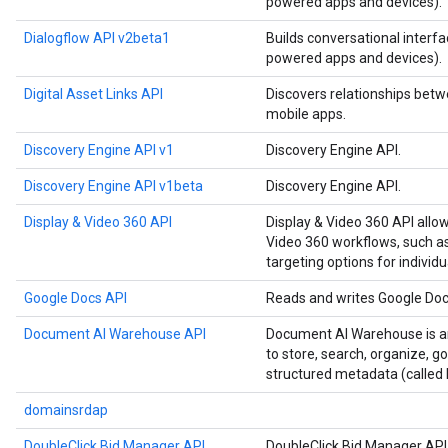
powered apps and devices).
Dialogflow API v2beta1
Builds conversational interfa
powered apps and devices).
Digital Asset Links API
Discovers relationships betw
mobile apps.
Discovery Engine API v1
Discovery Engine API.
Discovery Engine API v1beta
Discovery Engine API.
Display & Video 360 API
Display & Video 360 API allo
Video 360 workflows, such as
targeting options for individu
Google Docs API
Reads and writes Google Do
Document AI Warehouse API
Document AI Warehouse is an
to store, search, organize, 
structured metadata (called 
domainsrdap
DoubleClick Bid Manager API
DoubleClick Bid Manager API