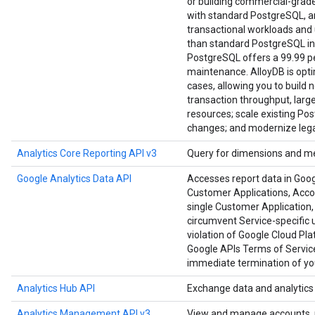
or building commercial-grade a
with standard PostgreSQL, an
transactional workloads and u
than standard PostgreSQL in
PostgreSQL offers a 99.99 per
maintenance. AlloyDB is opt
cases, allowing you to build 
transaction throughput, large
resources; scale existing Po
changes; and modernize lega
Analytics Core Reporting API v3
Query for dimensions and me
Google Analytics Data API
Accesses report data in Goog
Customer Applications, Accoun
single Customer Application, 
circumvent Service-specific u
violation of Google Cloud Pl
Google APIs Terms of Service
immediate termination of you
Analytics Hub API
Exchange data and analytics a
Analytics Management API v3
View and manage accounts, pro