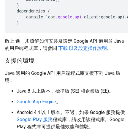
}
dependencies
{
compile
'
com
.
google
.
api
-
client
:
google
-
api
-
cl
}
敬上 進一步瞭解如何安裝及設定 Google API 適用於 Java
的用戶端程式庫，請參閱
下載 以及設定操作說明
。
支援的環境
Java 適用的 Google API 用戶端程式庫支援下列 Java 環
境：
Java 8 以上版本，標準版 (SE) 和企業版 (EE)。
Google App Engine
。
Android 4.4 以上版本。不過，如果 Google 服務提供
Google Play 服務
程式庫，請改用該程式庫。Google
Play 程式庫可提供最佳效能和體驗。