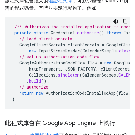
該程式庫包含強大的
驗證程式庫
，可減少處理 OAuth 2.0 所
需的程式碼量。有時只要幾行就夠了。例如：
/** Authorizes the installed application to acces
private
static
Credential
authorize
()
throws
Exce
// load client secrets
GoogleClientSecrets
clientSecrets
=
GoogleClien
new
InputStreamReader
(
CalendarSample
.
class
.
// set up authorization code flow
GoogleAuthorizationCodeFlow
flow
=
new
GoogleAu
httpTransport
,
JSON_FACTORY
,
clientSecrets
,
Collections
.
singleton
(
CalendarScopes
.
CALEND
.
build
();
// authorize
return
new
AuthorizationCodeInstalledApp
(
flow
,
}
此程式庫會在 Google App Engine 上執行