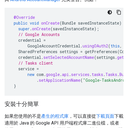
@Override
public
void
onCreate
(
Bundle
savedInstanceState
)
{
super
.
onCreate
(
savedInstanceState
);
// Google Accounts
credential
=
GoogleAccountCredential
.
usingOAuth2
(
this
,
C
SharedPreferences
settings
=
getPreferences
(
Con
credential
.
setSelectedAccountName
(
settings
.
getS
// Tasks client
service
=
new
com
.
google
.
api
.
services
.
tasks
.
Tasks
.
Bui
.
setApplicationName
(
"Google-TasksAndroi
}
安裝十分簡單
如果您使用的不是
產生的程式庫
，可以直接從
下載頁面
下載
適用於 Java 的 Google API 用戶端程式庫二進位檔，或者