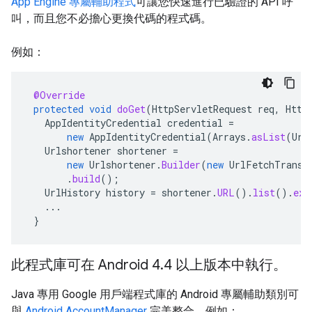
App Engine 專屬輔助程式
可讓您快速進行已驗證的 API 呼
叫，而且您不必擔心更換代碼的程式碼。
例如：
@Override
protected
void
doGet
(
HttpServletRequest
req
,
Http
AppIdentityCredential
credential
=
new
AppIdentityCredential
(
Arrays
.
asList
(
Url
Urlshortener
shortener
=
new
Urlshortener
.
Builder
(
new
UrlFetchTransp
.
build
();
UrlHistory
history
=
shortener
.
URL
().
list
().
exe
...
}
此程式庫可在 Android 4.4 以上版本中執行。
Java 專用 Google 用戶端程式庫的 Android 專屬輔助類別可
與
Android AccountManager
完美整合。例如：