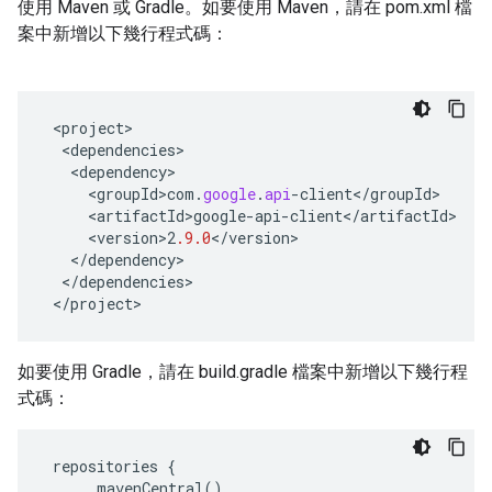
使用 Maven 或 Gradle。如要使用 Maven，請在 pom.xml 檔
案中新增以下幾行程式碼：
<
project
<
dependencies
<
dependency
<
groupId>com
.
google
.
api
-
client
<
/
groupId
<
artifactId>google
-
api
-
client
<
/
artifactId
<
version>2
.9.0
<
/
version
<
/
dependency
<
/
dependencies
<
/
project
>
如要使用 Gradle，請在 build.gradle 檔案中新增以下幾行程
式碼：
repositories
{
mavenCentral
()