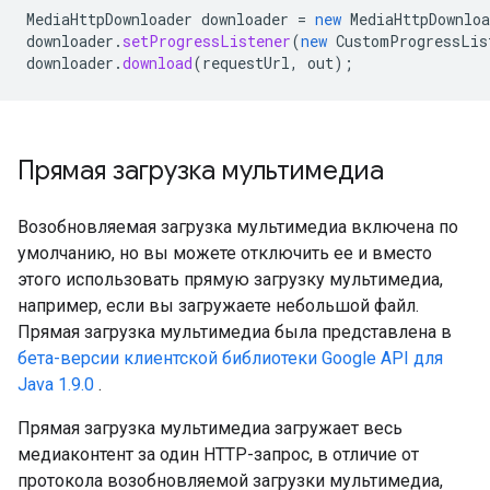
MediaHttpDownloader
downloader
=
new
MediaHttpDownloa
downloader
.
setProgressListener
(
new
CustomProgressLis
downloader
.
download
(
requestUrl
,
out
);
Прямая загрузка мультимедиа
Возобновляемая загрузка мультимедиа включена по
умолчанию, но вы можете отключить ее и вместо
этого использовать прямую загрузку мультимедиа,
например, если вы загружаете небольшой файл.
Прямая загрузка мультимедиа была представлена ​​в
бета-версии клиентской библиотеки Google API для
Java 1.9.0
.
Прямая загрузка мультимедиа загружает весь
медиаконтент за один HTTP-запрос, в отличие от
протокола возобновляемой загрузки мультимедиа,