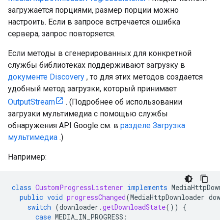
загружается порциями, размер порции можно
настроить. Если в запросе встречается ошибка
сервера, запрос повторяется.
Если методы в сгенерированных для конкретной
службы библиотеках поддерживают загрузку в
документе Discovery
, то для этих методов создается
удобный метод загрузки, который принимает
OutputStream
. (Подробнее об использовании
загрузки мультимедиа с помощью службы
обнаружения API Google см. в
разделе Загрузка
мультимедиа
.)
Например:
class
CustomProgressListener
implements
MediaHttpDow
public
void
progressChanged
(
MediaHttpDownloader
do
switch
(
downloader
.
getDownloadState
())
{
case
MEDIA_IN_PROGRESS
: