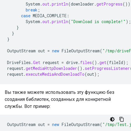
System
.
out
.
println
(
downloader
.
getProgress
())
break
;
case
MEDIA_COMPLETE
:
System
.
out
.
println
(
"Download is complete!"
);
}
}
}
OutputStream
out
=
new
FileOutputStream
(
"/tmp/drive
DriveFiles
.
Get
request
=
drive
.
files
().
get
(
fileId
);
request
.
getMediaHttpDownloader
().
setProgressListener
request
.
executeMediaAndDownloadTo
(
out
);
Вы также можете использовать эту функцию без
создания библиотек, созданных для конкретной
службы. Вот пример:
OutputStream
out
=
new
FileOutputStream
(
"/tmp/Test.