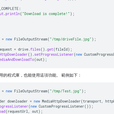
_COMPLETE
:
ut
.
println
(
"Download is complete!"
);
=
new
FileOutputStream
(
"/tmp/driveFile.jpg"
);
equest
=
drive
.
files
().
get
(
fileId
);
HttpDownloader
().
setProgressListener
(
new
CustomProgress
ediaAndDownloadTo
(
out
);
用的程式庫，也能使用這項功能。 範例如下：
=
new
FileOutputStream
(
"/tmp/Test.jpg"
);
der
downloader
=
new
MediaHttpDownloader
(
transport
,
http
ogressListener
(
new
CustomProgressListener
());
oad
(
requestUrl
,
out
);