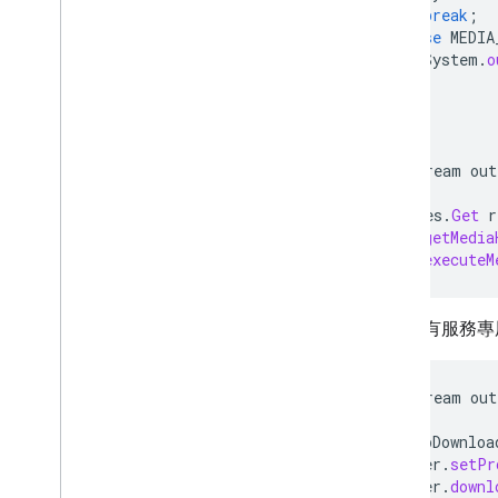
break
;
case
MEDIA
System
.
o
}
}
}
OutputStream
out
DriveFiles
.
Get
r
request
.
getMedia
request
.
executeM
即使沒有服務專
OutputStream
out
MediaHttpDownloa
downloader
.
setPr
downloader
.
downl