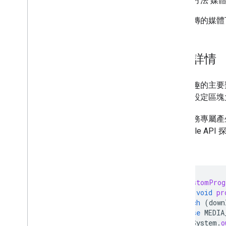
的便利方法 媒
支援續傳的媒體
實作詳情
您感興趣的主要
也可以設定區塊
如果服務專屬產
「Google 
例如：
class
CustomProg
public
void
pr
switch
(
down
case
MEDIA
System
.
o