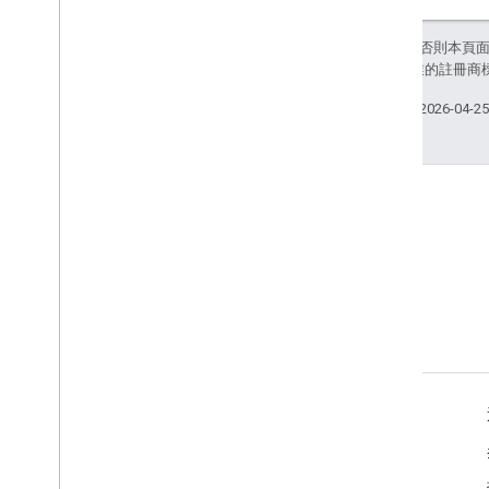
除非另有註明，否則本頁
和/或其關聯企業的註冊商
上次更新時間：2026-04-2
GitHub
運用現有樣本進行設計
相關程式庫
Java 適用的 Google HTTP 用戶端程式庫
Java 適用的 Google OAuth 用戶端程式庫