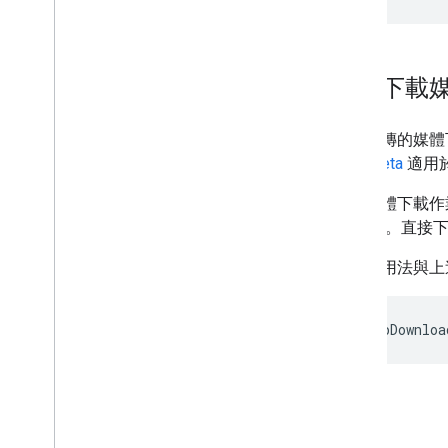
直接下載
支援續傳的媒體
1.9.0-beta
適用於 
直接媒體下載作
式 要求。直接下
上文的用法與上
mediaHttpDownloa