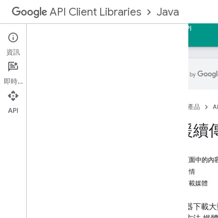
Java
API Client Libraries
首頁
指南
參考資料
範例
支援
API
資訊
即時通訊
開發人員指南
首頁
產品
AP
查看設定操作說明
API
API 要求
支援續
下載內容
Android
OAuth 2
.
0
這個頁面中的內
媒體上傳
實作詳情
媒體下載
直接下載媒體
Google App Engine
逾時與錯誤
從伺服器下載大