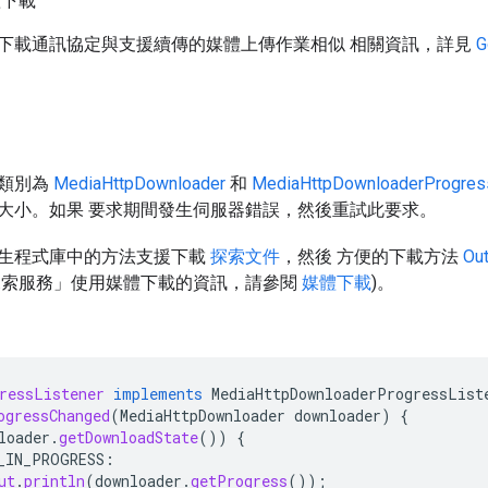
體下載
下載通訊協定與支援續傳的媒體上傳作業相似 相關資訊，詳見
G
類別為
MediaHttpDownloader
和
MediaHttpDownloaderProgres
大小。如果 要求期間發生伺服器錯誤，然後重試此要求。
生程式庫中的方法支援下載
探索文件
，然後 方便的下載方法
Ou
API 探索服務」使用媒體下載的資訊，請參閱
媒體下載
)。
ressListener
implements
MediaHttpDownloaderProgressList
ogressChanged
(
MediaHttpDownloader
downloader
)
{
loader
.
getDownloadState
())
{
_IN_PROGRESS
:
ut
.
println
(
downloader
.
getProgress
());