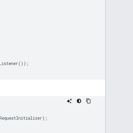
Listener
());
RequestInitializer
);