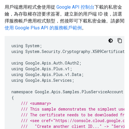
用戶端應用程式會使用從
Google API 控制台
下載的私密金
鑰，為存取權存證要求簽署。建立新的用戶端 ID 後，請選
擇服務帳戶應用程式類型，然後即可下載私密金鑰。請參閱
使用 Google Plus API 的服務帳戶範例
。
using
System
;
using
System
.
Security
.
Cryptography
.
X509Certificate
using
Google
.
Apis
.
Auth
.
OAuth2
;
using
Google
.
Apis
.
Plus
.
v1
;
using
Google
.
Apis
.
Plus
.
v1
.
Data
;
using
Google
.
Apis
.
Services
;
namespace
Google
.
Apis
.
Samples
.
PlusServiceAccount
{
/// <summary>
/// This sample demonstrates the simplest use 
/// The certificate needs to be downloaded fro
/// <see cref="https://console.cloud.google.co
///   "Create another client ID..." -> "Servic