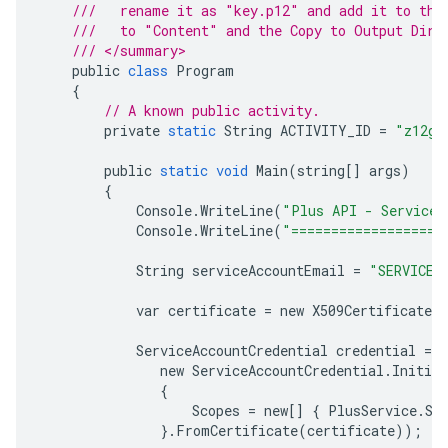
///   rename it as "key.p12" and add it to the
///   to "Content" and the Copy to Output Dire
/// </summary>
public
class
Program
{
// A known public activity.
private
static
String
ACTIVITY_ID
=
"z12gt
public
static
void
Main
(
string
[]
args
)
{
Console
.
WriteLine
(
"Plus API - Service 
Console
.
WriteLine
(
"===================
String
serviceAccountEmail
=
"SERVICE_
var
certificate
=
new
X509Certificate2
ServiceAccountCredential
credential
=
n
new
ServiceAccountCredential
.
Initial
{
Scopes
=
new
[]
{
PlusService
.
Sc
}.
FromCertificate
(
certificate
));