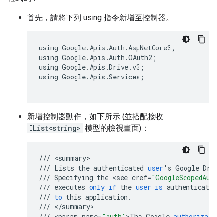
首先，請將下列 using 指令新增至控制器。
using Google.Apis.Auth.AspNetCore3;

using Google.Apis.Auth.OAuth2;

using Google.Apis.Drive.v3;

using Google.Apis.Services;

新增控制器動作，如下所示 (並搭配接收
IList<string>
模型的檢視畫面)：
///
<
summary
///
Lists
the
authenticated
user
'
s
Google
Dri
///
Specifying
the
<
see
cref
=
"GoogleScopedAut
///
executes
only
if
the
user
is
authenticated
///
to
this
application
.
///
<
/
summary
///
<
param
name
=
"auth"
>
The
Google
authorizati