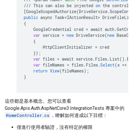
///
This
can
also
be
injected
on
the
controll
[
GoogleScopedAuthorize(DriveService.ScopeCons
public
async
Task<IActionResult>
DriveFileLis
{
GoogleCredential
cred
=
await
auth
.
GetCre
var
service
=
new
DriveService
(
new
BaseCl
{
HttpClientInitializer
=
cred
}
);
var
files
=
await
service
.
Files
.
List
().
Ex
var
fileNames
=
files
.
Files
.
Select
(
x
=>
x
return
View
(
fileNames
);
}
這些都是基本概念。您可以查看
Google.Apis.Auth.AspNetCore3.IntegrationTests 專案中的
HomeController.cs
，瞭解如何達成以下目標：
僅進行使用者驗證，沒有特定的權限