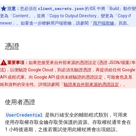
注意：
您必須在
client_secrets.json
的 IDE 中將「Build」動作變
更為「Content」，並將「Copy to Output Directory」變更為「Copy if
newer」。如要進一步瞭解用戶端密鑰，請參閱「
用戶端密鑰
」頁面。
憑證
重要事項：
如果您接受來自外部來源的憑證設定 (憑證 JSON/檔案/串
流)，以便驗證 Google Cloud，則必須先驗證憑證，再提供給任何 Google
API 或程式庫。向 Google API 提供未經驗證的憑證設定，可能會危及系
統和資料的安全性。詳情請參閱「
驗證來自外部來源的憑證設定
」。
使用者憑證
UserCredential
是執行緒安全的輔助程式類別，可用來
使用存取權存取金鑰存取受保護的資源。存取權杖通常會在
1 小時後過期，之後若嘗試使用此權杖將會出現錯誤。