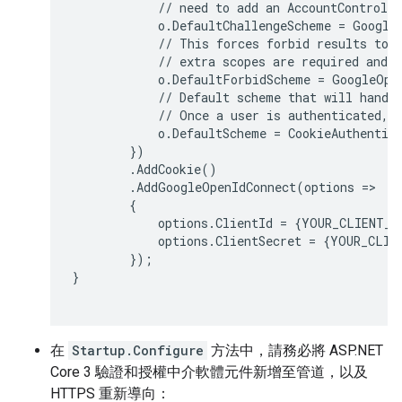
            // need to add an AccountControlle
            o.DefaultChallengeScheme = GoogleO
            // This forces forbid results to b
            // extra scopes are required and d
            o.DefaultForbidScheme = GoogleOpen
            // Default scheme that will handle
            // Once a user is authenticated, t
            o.DefaultScheme = CookieAuthentica
        })

        .AddCookie()

        .AddGoogleOpenIdConnect(options =>

        {

            options.ClientId = {YOUR_CLIENT_ID
            options.ClientSecret = {YOUR_CLIEN
        });

}

在
Startup.Configure
方法中，請務必將 ASP.NET
Core 3 驗證和授權中介軟體元件新增至管道，以及
HTTPS 重新導向：