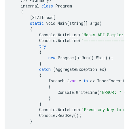
///
<
summary
internal
class
Program
{
[
STAThread
]
static
void
Main
(
string
[]
args
)
{
Console
.
WriteLine
(
"Books API Sample: L
Console
.
WriteLine
(
"===================
try
{
new
Program
().
Run
().
Wait
();
}
catch
(
AggregateException
ex
)
{
foreach
(
var
e
in
ex
.
InnerExceptio
{
Console
.
WriteLine
(
"ERROR: "
+
}
}
Console
.
WriteLine
(
"Press any key to co
Console
.
ReadKey
();
}