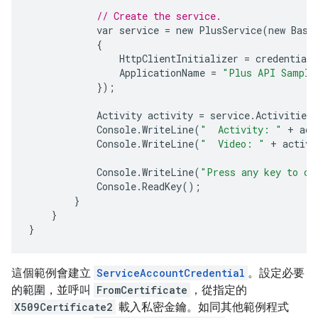
// Create the service.
var
service
=
new
PlusService
(
new
Base
{
HttpClientInitializer
=
credential
,
ApplicationName
=
"Plus API Sample
});
Activity
activity
=
service
.
Activities
.
Console
.
WriteLine
(
"  Activity: "
+
act
Console
.
WriteLine
(
"  Video: "
+
activi
Console
.
WriteLine
(
"Press any key to co
Console
.
ReadKey
();
}
}
}
這個範例會建立
ServiceAccountCredential
。設定必要
的範圍，並呼叫
FromCertificate
，從指定的
X509Certificate2
載入私密金鑰。如同其他範例程式