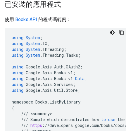
已安裝的應用程式
使用
Books API
的程式碼範例：
using
System
;
using
System
.
IO
;
using
System
.
Threading
;
using
System
.
Threading
.
Tasks
;
using
Google
.
Apis
.
Auth
.
OAuth2
;
using
Google
.
Apis
.
Books
.
v1
;
using
Google
.
Apis
.
Books
.
v1
.
Data
;
using
Google
.
Apis
.
Services
;
using
Google
.
Apis
.
Util
.
Store
;
namespace
Books
.
ListMyLibrary
{
///
<
summary
///
Sample
which
demonstrates
how
to
use
the
B
///
https
:
//
developers
.
google
.
com
/
books
/
docs
/
v