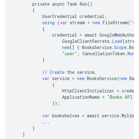
private
async
Task
Run
()
{
UserCredential
credential
;
using
(
var
stream
=
new
FileStream
(
"cl
{
credential
=
await
GoogleWebAuthor
GoogleClientSecrets
.
Load
(
strea
new
[]
{
BooksService
.
Scope
.
Book
"user"
,
CancellationToken
.
None
}
//
Create
the
service
.
var
service
=
new
BooksService
(
new
Bas
{
HttpClientInitializer
=
credent
ApplicationName
=
"Books API S
}
);
var
bookshelves
=
await
service
.
Mylibra
...
}
}