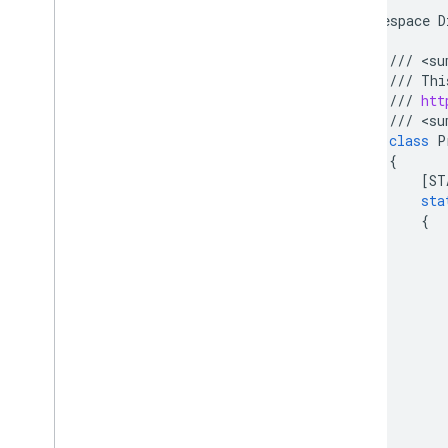
namespace
D
{
///
<
su
///
Thi
///
htt
///
<
su
class
P
{
[
ST
sta
{