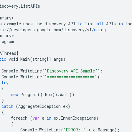
iscovery
.
ListAPIs
mmary
s
example
uses
the
discovery
API
to
list
all
APIs
in
th
ps
:
//
developers
.
google
.
com
/
discovery
/
v1
/
using
.
mmary
rogram
AThread
]
tic
void
Main
(
string
[]
args
)
Console
.
WriteLine
(
"Discovery API Sample"
);
Console
.
WriteLine
(
"===================="
);
try
{
new
Program
().
Run
().
Wait
();
}
catch
(
AggregateException
ex
)
{
foreach
(
var
e
in
ex
.
InnerExceptions
)
{
Console
.
WriteLine
(
"ERROR: "
+
e
.
Message
);