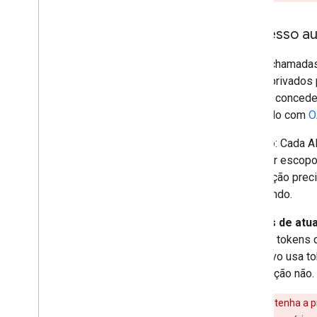
2
.
Acesso aut
Essas chamadas 
dados privados p
precisa conceder
realizado com
O
Escopo
: Cada 
pode ter escopos
solicitação prec
solicitando.
Tokens de atua
fornece tokens 
aplicativo usa 
atualização não.
Aviso
: Mantenha a p