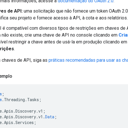
 mais informações, acesse a
documentação do OAuth 2.0
.
es de API:
uma solicitação que não fornece um token OAuth 2.0
ifica seu projeto e fornece acesso à API, à cota e aos relatórios.
I é compatível com diversos tipos de restrições em chaves de 
a não existe, crie uma chave de API no console clicando em
Cria
ível restringir a chave antes de usá-la em produção clicando e
rições
.
s chaves de API, siga as
práticas recomendadas para usar as c
xemplo
m
;
m
.
Threading
.
Tasks
;
e
.
Apis
.
Discovery
.
v1
;
e
.
Apis
.
Discovery
.
v1
.
Data
;
e
.
Apis
.
Services
;