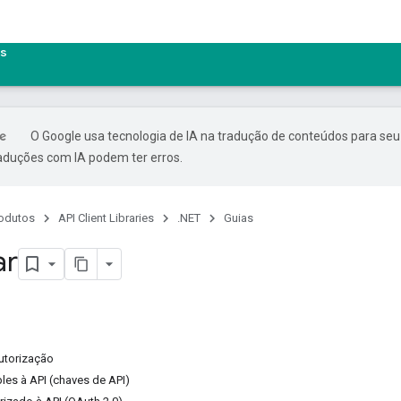
Is
O Google usa tecnologia de IA na tradução de conteúdos para seu
raduções com IA podem ter erros.
odutos
API Client Libraries
.NET
Guias
ar
utorização
les à API (chaves de API)