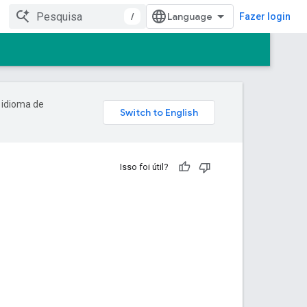
/
Fazer login
 idioma de
Isso foi útil?