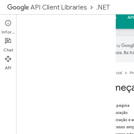
.NET
API Client Libraries
Página inicial
Guias
Referência
Suporte
AP
Informações
Chat
preferência. As t
Começar
API
Página inicial
Pr
Autenticação e autorização
Visão geral
Começ
Chaves de API
OAuth 2
.
0
Chaves secretas do cliente
Nesta página
Configuração
Instruções
Autenticação e a
Fazer upload de mídia
1. Acesso simp
Fazer o download da mídia