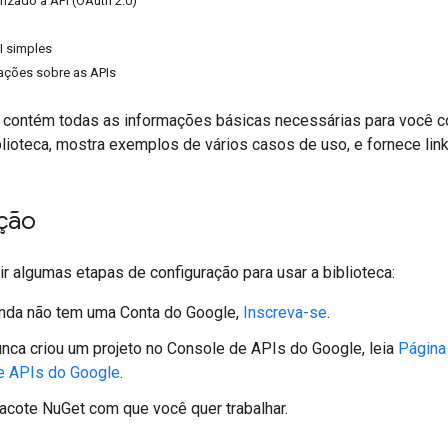
rizado à API (OAuth 2.0)
I simples
ações sobre as APIs
contém todas as informações básicas necessárias para você com
lioteca, mostra exemplos de vários casos de uso, e fornece lin
ção
ir algumas etapas de configuração para usar a biblioteca:
inda não tem uma Conta do Google,
Inscreva-se
.
nca criou um projeto no Console de APIs do Google, leia
Página
e APIs do Google
.
acote NuGet com que você quer trabalhar.