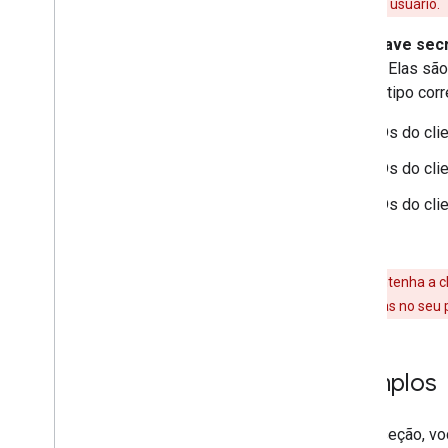
particulares do usuário.
ID e chave secr
tokens. Elas são
obter o tipo corr
IDs do cli
IDs do cli
IDs do cli
.
Aviso
: Mantenha a c
gerar cobranças no seu p
Exemplos
Nesta seção, vo