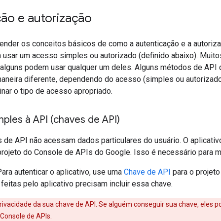
ção e autorização
tender os conceitos básicos de como a autenticação e a autoriz
 usar um acesso simples ou autorizado (definido abaixo). Mui
 alguns podem usar qualquer um deles. Alguns métodos de API
neira diferente, dependendo do acesso (simples ou autorizad
nar o tipo de acesso apropriado.
ples à API (chaves de API)
de API não acessam dados particulares do usuário. O aplicativo
rojeto do Console de APIs do Google. Isso é necessário para me
Para autenticar o aplicativo, use uma
Chave de API
para o projet
eitas pelo aplicativo precisam incluir essa chave.
rivacidade da sua chave de API. Se alguém conseguir sua chave, eles p
 Console de APIs.