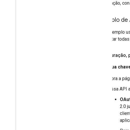
autorização, con
Exemplo de 
Este exemplo us
para listar toda
Configuração
,
p
Gere sua chave
Abra a pá
Essa API a
OAut
2.0 j
clien
aplic