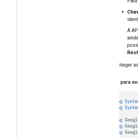
Para
Chav
ident
A AP
aind
poss
Rest
Para proteger a
Código para e
using
Syste
using
Syste
using
Googl
using
Googl
using
Googl