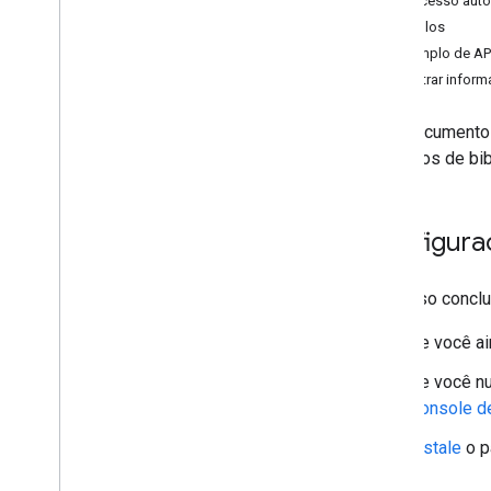
2. Acesso auto
Melhorar o desempenho
Exemplos
Exemplo de AP
Encontrar inform
Este documento 
conceitos de bib
Configura
É preciso conclu
Se você a
Se você nu
Console d
Instale
o p