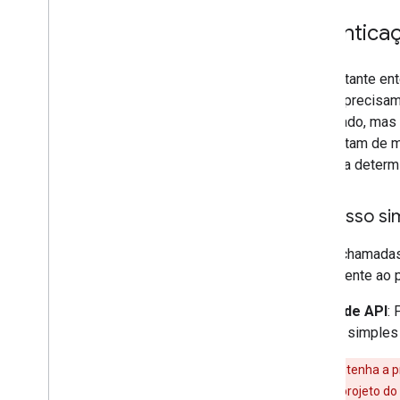
Autentica
É importante en
de API precisam
autorizado, mas
comportam de ma
API para determi
1
.
Acesso sim
Essas chamadas 
pertencente ao p
Chave de API
: 
acesso simples f
Aviso
: Mantenha a p
cobranças no projeto do