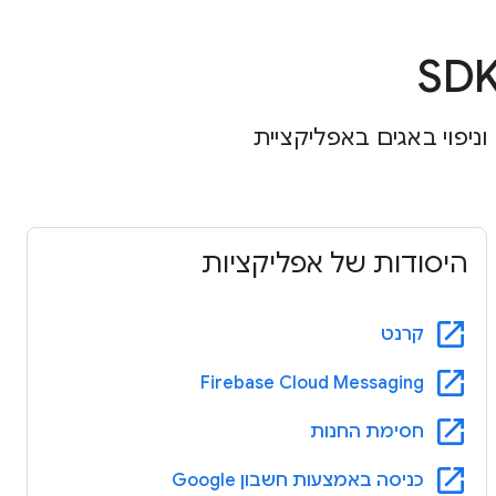
הגדיר SDK לצורך בנייה, בדיקה וניפוי באגים באפליקציית
היסודות של אפליקציות
open_in_new
קרנט
open_in_new
Firebase Cloud Messaging
open_in_new
חסימת החנות
open_in_new
כניסה באמצעות חשבון Google