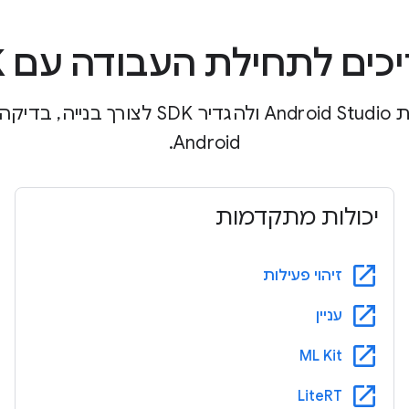
כים לתחילת העבודה עם SDK
כאן מוסבר איך להתקין את Android Studio ול
Android.
יכולות מתקדמות
open_in_new
זיהוי פעילות
open_in_new
עניין
open_in_new
ML Kit
open_in_new
LiteRT