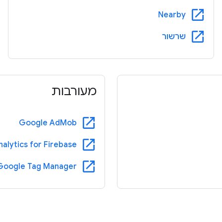
open_in_new
Nearby
open_in_new
שרשור
מעורבות
open_in_new
Google AdMob
open_in_new
alytics for Firebase
open_in_new
Google Tag Manager