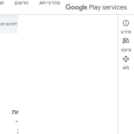
מדריכי API
חדשים
חו
Play services
‫Google משתמשת בטכנולוגיית AI כדי לתרגם תוכן לשפה המועדפת עליך. בתרגומים כאלו עשויות להיות שגיאות.
מידע
צ'אט
Google Play
API
Services
אפשר לספק למשתמשים ברחבי העולם את
חוויית השימוש הכי מאובטחת ומהימנה ב-
Android באמצעות התכונות והטכנולוגיות