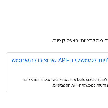
שלב 2: מוסיפים תלויות לממשקי ה-API שרוצים להשתמש
מוסיפים את התלויות הנדרשות לקובץ build.gradle של האפליקציה. הפעולה הזו מציינת
משקי ה-API הספציפיים.