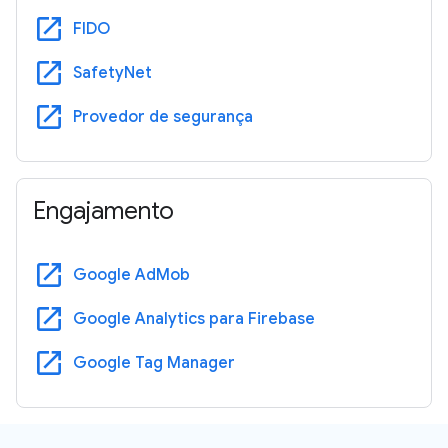
open_in_new
FIDO
open_in_new
SafetyNet
open_in_new
Provedor de segurança
Engajamento
open_in_new
Google AdMob
open_in_new
Google Analytics para Firebase
open_in_new
Google Tag Manager