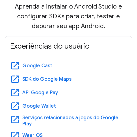
Aprenda a instalar o Android Studio e
configurar SDKs para criar, testar e
depurar seu app Android.
Experiências do usuário
open_in_new
Google Cast
open_in_new
SDK do Google Maps
open_in_new
API Google Pay
open_in_new
Google Wallet
open_in_new
Serviços relacionados a jogos do Google
Play
open_in_new
Wear OS