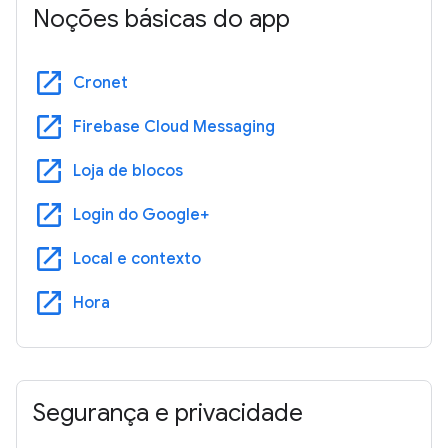
Noções básicas do app
open_in_new
Cronet
open_in_new
Firebase Cloud Messaging
open_in_new
Loja de blocos
open_in_new
Login do Google+
open_in_new
Local e contexto
open_in_new
Hora
Segurança e privacidade