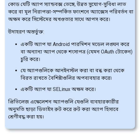
কোড যেটি অ্যাপ স্যান্ডবক্স ভেঙ্গে, উন্নত সুযোগ-সুবিধা লাভ
করে বা মূল নিরাপত্তা-সম্পর্কিত ফাংশনে অ্যাক্সেস পরিবর্তন বা
অক্ষম করে সিস্টেমের অখণ্ডতার সাথে আপস করে।
উদাহরণ অন্তর্ভুক্ত:
একটি অ্যাপ যা Android পারমিশন মডেল লঙ্ঘন করে
বা অন্যান্য অ্যাপ থেকে শংসাপত্র (যেমন OAuth টোকেন)
চুরি করে।
যে অ্যাপগুলিকে আনইনস্টল করা বা বন্ধ করা থেকে
বিরত রাখতে বৈশিষ্ট্যগুলির অপব্যবহার করে৷
একটি অ্যাপ যা SELinux অক্ষম করে।
প্রিভিলেজ এস্কেলেশন অ্যাপগুলি যেগুলি ব্যবহারকারীর
অনুমতি ছাড়া ডিভাইস রুট করে রুট করা অ্যাপ হিসাবে
শ্রেণীবদ্ধ করা হয়।