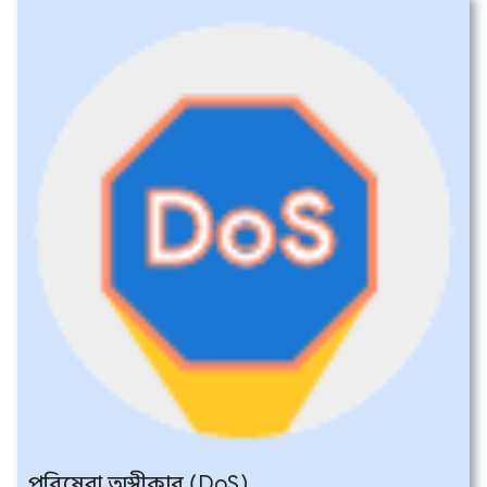
পরিষেবা অস্বীকার (Do
S)