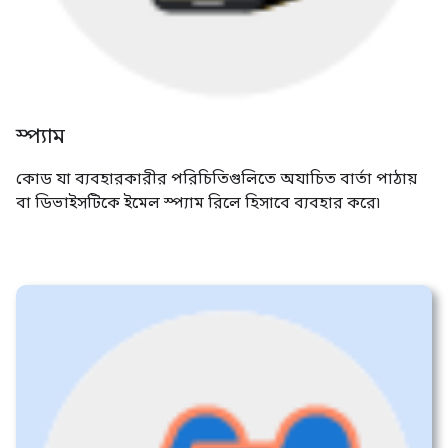
স্প্যাম
কোড যা ব্যবহারকারীর পরিচিতিগুলিতে অযাচিত বার্তা পাঠায়
বা ডিভাইসটিকে ইমেল স্প্যাম রিলে হিসাবে ব্যবহার করে৷