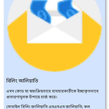
বিলিং জালিয়াতি
এমন কোড যা স্বয়ংক্রিয়ভাবে ব্যবহারকারীকে ইচ্ছাকৃতভাবে
প্রতারণামূলক উপায়ে চার্জ করে।
মোবাইল বিলিং জালিয়াতি এসএমএস জালিয়াতি, কল