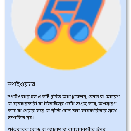
স্পাইওয়্যার
স্পাইওয়্যার হল একটি দূষিত অ্যাপ্লিকেশন, কোড বা আচরণ
যা ব্যবহারকারী বা ডিভাইসের ডেটা সংগ্রহ করে, অপসারণ
করে বা শেয়ার করে যা নীতি মেনে চলা কার্যকারিতার সাথে
সম্পর্কিত নয়।
ক্ষতিকারক কোড বা আচরণ যা ব্যবহারকারীর উপর