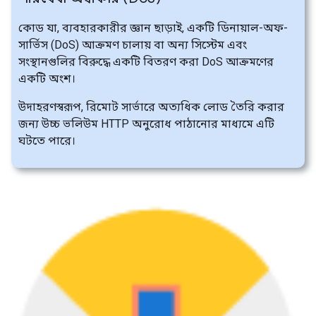
কোড যা, ব্যবহারকারীর জ্ঞান ছাড়াই, একটি ডিনায়াল-অফ-
সার্ভিস (DoS) আক্রমণ চালায় বা অন্য সিস্টেম এবং
সংস্থানগুলির বিরুদ্ধে একটি বিতরণ করা DoS আক্রমণের
একটি অংশ।
উদাহরণস্বরূপ, রিমোট সার্ভারে অত্যধিক লোড তৈরি করার
জন্য উচ্চ ভলিউম HTTP অনুরোধ পাঠানোর মাধ্যমে এটি
ঘটতে পারে।