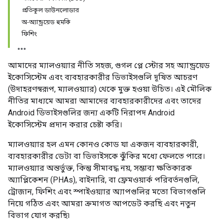
প্রতিকূল ডাউনলোডার
অ-অ্যান্ড্রয়েড হুমকি
ফিশিং
আমাদের ম্যালওয়্যার নীতি সহজ, গুগল প্লে স্টোর সহ অ্যান্ড্রয়েড
ইকোসিস্টেম এবং ব্যবহারকারীর ডিভাইসগুলি দূষিত আচরণ
(উদাহরণস্বরূপ, ম্যালওয়্যার) থেকে মুক্ত হওয়া উচিত। এই মৌলিক
নীতির মাধ্যমে আমরা আমাদের ব্যবহারকারীদের এবং তাদের
Android ডিভাইসগুলির জন্য একটি নিরাপদ Android
ইকোসিস্টেম প্রদান করার চেষ্টা করি।
ম্যালওয়্যার হল এমন কোনও কোড যা একজন ব্যবহারকারী,
ব্যবহারকারীর ডেটা বা ডিভাইসকে ঝুঁকির মধ্যে ফেলতে পারে।
ম্যালওয়্যার অন্তর্ভুক্ত, কিন্তু সীমাবদ্ধ নয়, সম্ভাব্য ক্ষতিকারক
অ্যাপ্লিকেশন (PHAs), বাইনারি, বা ফ্রেমওয়ার্ক পরিবর্তনগুলি,
ট্রোজান, ফিশিং এবং স্পাইওয়্যার অ্যাপগুলির মতো বিভাগগুলি
নিয়ে গঠিত এবং আমরা ক্রমাগত আপডেট করছি এবং নতুন
বিভাগ যোগ করছি৷