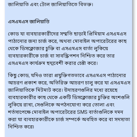
জালিয়াতি এবং টোল জালিয়াতিতে বিভক্ত।
এসএমএস জালিয়াতি
কোড যা ব্যবহারকারীদের সম্মতি ছাড়াই প্রিমিয়াম এসএমএস
পাঠানোর জন্য চার্জ করে, অথবা মোবাইল অপারেটরের কাছ
থেকে ডিসক্লোজার চুক্তি বা এসএমএস বার্তা লুকিয়ে
ব্যবহারকারীকে চার্জ বা সাবস্ক্রিপশন নিশ্চিত করে তার
এসএমএস কার্যক্রম ছদ্মবেশী করার চেষ্টা করে।
কিছু কোড, যদিও তারা প্রযুক্তিগতভাবে এসএমএস পাঠানোর
আচরণ প্রকাশ করে, অতিরিক্ত আচরণ চালু করে যা এসএমএস
জালিয়াতিকে মিটমাট করে। উদাহরণগুলির মধ্যে রয়েছে
ব্যবহারকারীর কাছ থেকে একটি ডিসক্লোজার চুক্তির অংশগুলি
লুকিয়ে রাখা, সেগুলিকে অপঠনযোগ্য করে তোলা এবং
শর্তসাপেক্ষে মোবাইল অপারেটরের SMS বার্তাগুলিকে দমন
করা যা ব্যবহারকারীকে চার্জ সম্পর্কে অবহিত করে বা সদস্যতা
নিশ্চিত করে৷