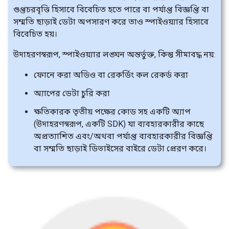
গুপ্তচরবৃত্তি হিসাবে বিবেচিত হতে পারে বা পর্যাপ্ত বিজ্ঞপ্তি বা
সম্মতি ছাড়াই ডেটা অপসারণ করে তাও স্পাইওয়্যার হিসাবে
বিবেচিত হয়।
উদাহরণস্বরূপ, স্পাইওয়্যার লঙ্ঘন অন্তর্ভুক্ত, কিন্তু সীমাবদ্ধ নয়:
ফোনে করা অডিও বা রেকর্ডিং কল রেকর্ড করা
অ্যাপের ডেটা চুরি করা
ক্ষতিকারক তৃতীয় পক্ষের কোড সহ একটি অ্যাপ
(উদাহরণস্বরূপ, একটি SDK) যা ব্যবহারকারীর কাছে
অপ্রত্যাশিত এবং/অথবা পর্যাপ্ত ব্যবহারকারীর বিজ্ঞপ্তি
বা সম্মতি ছাড়াই ডিভাইসের বাইরে ডেটা প্রেরণ করে।