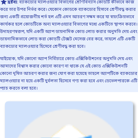
দ্রষ্টব্য:
ব্যাকডোর ম্যালওয়্যার বিভাগের শ্রেণিবিন্যাস কোডটি কীভাবে কাজ
করে তার উপর নির্ভর করে। যেকোন কোডকে ব্যাকডোর হিসাবে শ্রেণীবদ্ধ করার
জন্য একটি প্রয়োজনীয় শর্ত হল এটি এমন আচরণ সক্ষম করে যা স্বয়ংক্রিয়ভাবে
কার্যকর হলে কোডটিকে অন্য ম্যালওয়্যার বিভাগের মধ্যে একটিতে স্থাপন করবে।
উদাহরণস্বরূপ, যদি একটি অ্যাপ ডায়নামিক কোড লোড করার অনুমতি দেয় এবং
ডায়নামিকভাবে লোড করা কোডটি টেক্সট মেসেজ বের করে, তাহলে এটি একটি
ব্যাকডোর ম্যালওয়্যার হিসেবে শ্রেণীবদ্ধ করা হবে।
যাইহোক, যদি কোনো অ্যাপ নির্বিচারে কোড এক্সিকিউশনের অনুমতি দেয় এবং
আমাদের বিশ্বাস করার কোনো কারণ না থাকে যে এই কোড এক্সিকিউশনটি
কোনো দূষিত আচরণ করার জন্য যোগ করা হয়েছে তাহলে অ্যাপটিকে ব্যাকডোর
ম্যালওয়্যার না হয়ে একটি দুর্বলতা হিসেবে গণ্য করা হবে এবং ডেভেলপারকে এটি
প্যাচ করতে বলা হবে।