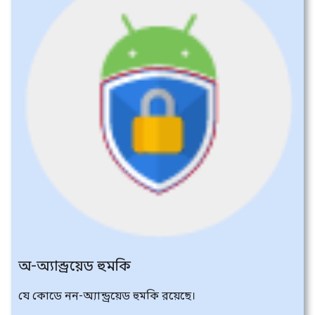
অ-অ্যান্ড্রয়েড হুমকি
যে কোডে নন-অ্যান্ড্রয়েড হুমকি রয়েছে।