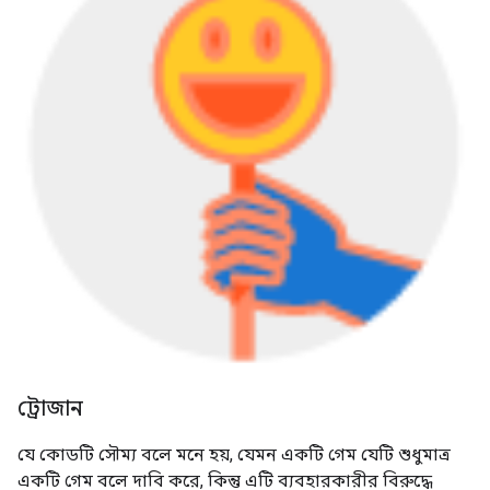
ট্রোজান
যে কোডটি সৌম্য বলে মনে হয়, যেমন একটি গেম যেটি শুধুমাত্র
একটি গেম বলে দাবি করে, কিন্তু এটি ব্যবহারকারীর বিরুদ্ধে