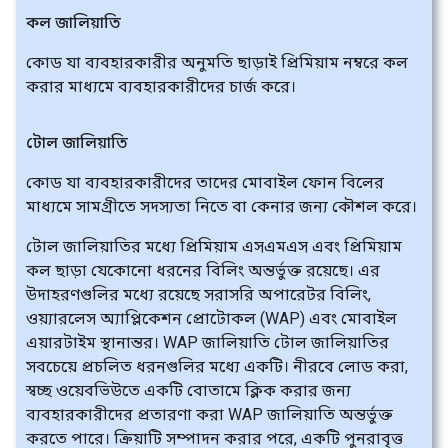
কল জালিয়াতি
কোড যা ব্যবহারকারীর অনুমতি ছাড়াই প্রিমিয়াম নম্বরে কল
করার মাধ্যমে ব্যবহারকারীদের চার্জ করে।
টোল জালিয়াতি
কোড যা ব্যবহারকারীদের তাদের মোবাইল ফোন বিলের
মাধ্যমে সামগ্রীতে সদস্যতা নিতে বা কেনার জন্য কৌশল করে।
টোল জালিয়াতির মধ্যে প্রিমিয়াম এসএমএস এবং প্রিমিয়াম
কল ছাড়া যেকোনো ধরনের বিলিং অন্তর্ভুক্ত রয়েছে। এর
উদাহরণগুলির মধ্যে রয়েছে সরাসরি অপারেটর বিলিং,
ওয়্যারলেস অ্যাপ্লিকেশন প্রোটোকল (WAP) এবং মোবাইল
এয়ারটাইম স্থানান্তর। WAP জালিয়াতি টোল জালিয়াতির
সবচেয়ে প্রচলিত ধরনগুলির মধ্যে একটি। নীরবে লোড করা,
স্বচ্ছ ওয়েবভিউতে একটি বোতামে ক্লিক করার জন্য
ব্যবহারকারীদের প্রতারণা করা WAP জালিয়াতি অন্তর্ভুক্ত
করতে পারে। ক্রিয়াটি সম্পাদন করার পরে, একটি পুনরাবৃত্ত