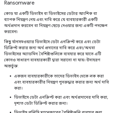
Ransomware
কোড যা একটি ডিভাইস বা ডিভাইসের ডেটার আংশিক বা
ব্যাপক নিয়ন্ত্রণ নেয় এবং দাবি করে যে ব্যবহারকারী একটি
অর্থপ্রদান করবেন বা নিয়ন্ত্রণ ছেড়ে দেওয়ার জন্য একটি পদক্ষেপ
করবেন৷
কিছু র্যানসমওয়্যার ডিভাইসে ডেটা এনক্রিপ্ট করে এবং ডেটা
ডিক্রিপ্ট করার জন্য অর্থ প্রদানের দাবি করে এবং/অথবা
ডিভাইসের অ্যাডমিন বৈশিষ্ট্যগুলিকে ব্যবহার করে যাতে এটি
কোনও সাধারণ ব্যবহারকারী দ্বারা সরানো না যায়। উদাহরণ
অন্তর্ভুক্ত:
একজন ব্যবহারকারীকে তাদের ডিভাইস থেকে লক করা
এবং ব্যবহারকারীর নিয়ন্ত্রণ পুনরুদ্ধার করার জন্য অর্থ দাবি
করা।
ডিভাইসে ডেটা এনক্রিপ্ট করা এবং অর্থপ্রদানের দাবি করা,
দৃশ্যত ডেটা ডিক্রিপ্ট করার জন্য।
ডিভাইস পলিসি ম্যানেজারের বৈশিষ্ট্যগুলি ব্যবহার করা