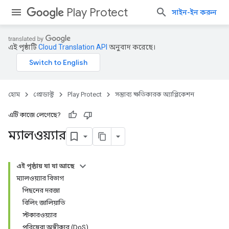
Play Protect
সাইন-ইন করুন
এই পৃষ্ঠাটি
Cloud Translation API
অনুবাদ করেছে।
হোম
প্রোডাক্ট
Play Protect
সম্ভাব্য ক্ষতিকারক অ্যাপ্লিকেশন
এটি কাজে লেগেছে?
ম্যালওয়্যার
এই পৃষ্ঠায় যা যা আছে
ম্যালওয়্যার বিভাগ
পিছনের দরজা
বিলিং জালিয়াতি
স্টকারওয়্যার
পরিষেবা অস্বীকার (DoS)