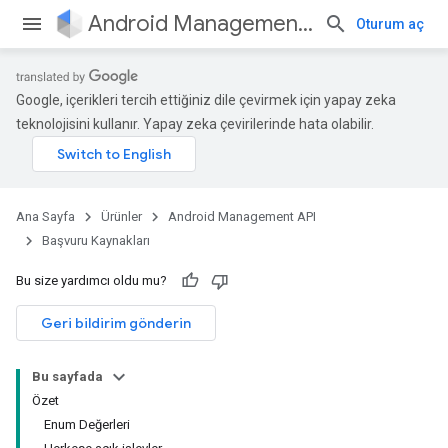
Android Management API
Oturum aç
Google, içerikleri tercih ettiğiniz dile çevirmek için yapay zeka
ountsetup
teknolojisini kullanır. Yapay zeka çevirilerinde hata olabilir.
ountsetup.model
roles
roles.model
ommands
Ana Sayfa
Ürünler
Android Management API
ommands.model
Başvuru Kaynakları
mmon.exceptions
ommon.model
Bu size yardımcı oldu mu?
tomapp.provider
Geri bildirim gönderin
ice
ice.model
migration
Bu sayfada
migration.model
Özet
ironment
Enum Değerleri
ronment.exception