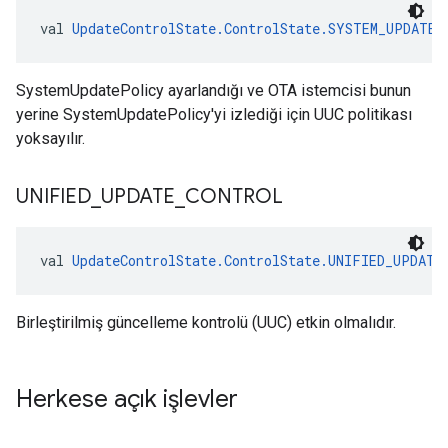
val 
UpdateControlState.ControlState.SYSTEM_UPDATE
SystemUpdatePolicy ayarlandığı ve OTA istemcisi bunun
yerine SystemUpdatePolicy'yi izlediği için UUC politikası
yoksayılır.
UNIFIED
_
UPDATE
_
CONTROL
val 
UpdateControlState.ControlState.UNIFIED_UPDATE
Birleştirilmiş güncelleme kontrolü (UUC) etkin olmalıdır.
Herkese açık işlevler