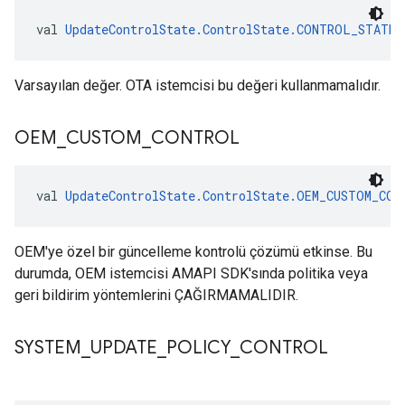
val 
UpdateControlState.ControlState.CONTROL_STATE_
Varsayılan değer. OTA istemcisi bu değeri kullanmamalıdır.
OEM
_
CUSTOM
_
CONTROL
val 
UpdateControlState.ControlState.OEM_CUSTOM_CON
OEM'ye özel bir güncelleme kontrolü çözümü etkinse. Bu
durumda, OEM istemcisi AMAPI SDK'sında politika veya
geri bildirim yöntemlerini ÇAĞIRMAMALIDIR.
SYSTEM
_
UPDATE
_
POLICY
_
CONTROL