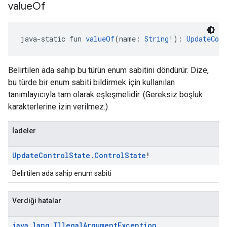
value
Of
java-static fun 
valueOf
(name: 
String
!): 
UpdateCont
Belirtilen ada sahip bu türün enum sabitini döndürür. Dize,
bu türde bir enum sabiti bildirmek için kullanılan
tanımlayıcıyla tam olarak eşleşmelidir. (Gereksiz boşluk
karakterlerine izin verilmez.)
İadeler
Update
Control
State
.
Control
State
!
Belirtilen ada sahip enum sabiti
Verdiği hatalar
java
.
lang
.
Illegal
Argument
Exception