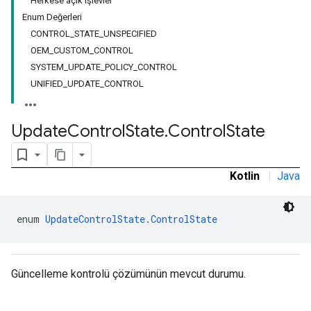
Herkese açık işlevler
ironment.model
Enum Değerleri
ication
CONTROL_STATE_UNSPECIFIED
msystemupdate
OEM_CUSTOM_CONTROL
msystemupdate.model
SYSTEM_UPDATE_POLICY_CONTROL
UNIFIED_UPDATE_CONTROL
Update
Control
State
.
Control
State
Kotlin
|
Java
enum 
UpdateControlState.ControlState
Güncelleme kontrolü çözümünün mevcut durumu.