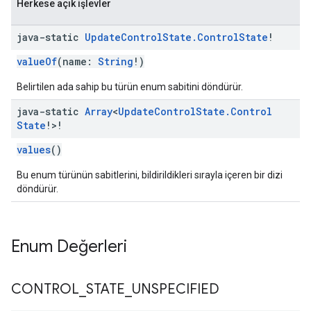
Herkese açık işlevler
java-static
Update
Control
State
.
Control
State
!
valueOf
(name:
String
!)
Belirtilen ada sahip bu türün enum sabitini döndürür.
java-static
Array
<
Update
Control
State
.
Control
State
!>!
values
()
Bu enum türünün sabitlerini, bildirildikleri sırayla içeren bir dizi
döndürür.
Enum Değerleri
CONTROL
_
STATE
_
UNSPECIFIED