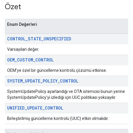
Özet
Enum Değerleri
CONTROL
_
STATE
_
UNSPECIFIED
Varsayılan değer.
OEM
_
CUSTOM
_
CONTROL
OEM'ye özel bir güncelleme kontrolü çözümü etkinse.
SYSTEM
_
UPDATE
_
POLICY
_
CONTROL
SystemUpdatePolicy ayarlandığı ve OTA istemcisi bunun yerine
SystemUpdatePolicy'yi izlediği için UUC politikası yoksayılır.
UNIFIED
_
UPDATE
_
CONTROL
Birleştirilmiş güncelleme kontrolü (UUC) etkin olmalıdır.