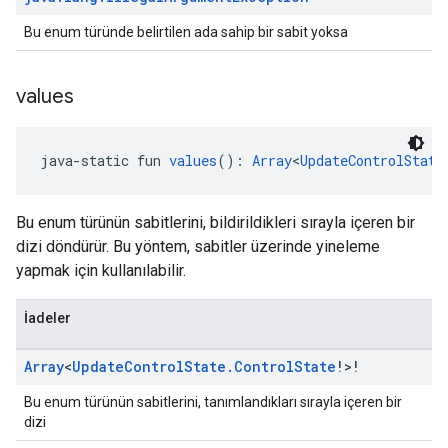
Bu enum türünde belirtilen ada sahip bir sabit yoksa
values
java-static fun 
values
(): 
Array
<
UpdateControlState
Bu enum türünün sabitlerini, bildirildikleri sırayla içeren bir
dizi döndürür. Bu yöntem, sabitler üzerinde yineleme
yapmak için kullanılabilir.
İadeler
Array
<
Update
Control
State
.
Control
State
!>!
Bu enum türünün sabitlerini, tanımlandıkları sırayla içeren bir
dizi