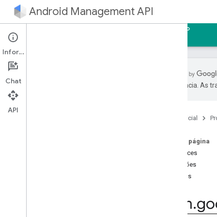
Android Management API
Página inicial
Guias
Referência
Exemplo
Informações
Chat
preferência. As t
Android Management API
SDK de extensibilidade da AMAPI
API
Página inicial
Pr
com
.
google
.
android
.
managementapi
.
accountsetup
com
.
google
.
android
.
Nesta página
managementapi
.
accountsetup
.
Interfaces
model
Exceções
com
.
google
.
android
.
managementapi
.
approles
Objetos
com
.
google
.
android
.
managementapi
.
approles
.
model
com
.
go
com
.
google
.
android
.
managementapi
.
commands