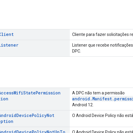
Client
Cliente para fazer solicitações 
Listener
Listener que recebe notificaçõ
DPC.
Access
Wifi
State
Permission
A DPC não tem a permissão
tion
android.Manifest.permiss
Android 12.
Android
Device
Policy
Not
O Android Device Policy não está
eption
Android
Device
Policy
Not
Up
To
O Android Device Policy não está