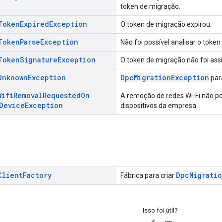
token de migração.
Token
Expired
Exception
O token de migração expirou.
Token
Parse
Exception
Não foi possível analisar o toke
Token
Signature
Exception
O token de migração não foi ass
Unknown
Exception
DpcMigrationException
par
Wifi
Removal
Requested
On
A remoção de redes Wi-Fi não p
Device
Exception
dispositivos da empresa.
Client
Factory
DpcMigrati
Fábrica para criar
Isso foi útil?