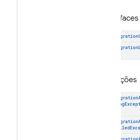
com
.
google
.
android
.
managementapi
.
commands
.
model
Interfaces
com
.
google
.
android
.
managementapi
.
common
.
exceptions
com
.
google
.
android
.
Dpc
Migration
managementapi
.
common
.
model
Dpc
Migration
com
.
google
.
android
.
managementapi
.
customapp
.
provider
com
.
google
.
android
.
managementapi
.
device
Exceções
com
.
google
.
android
.
managementapi
.
device
.
model
com
.
google
.
android
.
managementapi
.
dpcmigration
Dpc
Migration
Visão geral
Missing
Excep
Interfaces
Exceções
Dpc
Migration
Objetos
Installed
Exc
com
.
google
.
android
.
managementapi
.
dpcmigration
.
Dpc
Migration