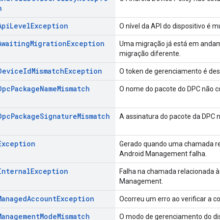
n
Api
Level
Exception
O nível da API do dispositivo é m
Awaiting
Migration
Exception
Uma migração já está em andame
migração diferente.
Device
Id
Mismatch
Exception
O token de gerenciamento é dest
Dpc
Package
Name
Mismatch
O nome do pacote do DPC não co
Dpc
Package
Signature
Mismatch
A assinatura do pacote da DPC n
Exception
Gerado quando uma chamada rel
Android Management falha.
Internal
Exception
Falha na chamada relacionada à
Management.
Managed
Account
Exception
Ocorreu um erro ao verificar a c
Management
Mode
Mismatch
O modo de gerenciamento do dis