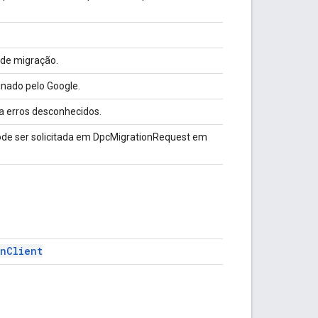
n de migração.
inado pelo Google.
a erros desconhecidos.
ode ser solicitada em DpcMigrationRequest em
onClient