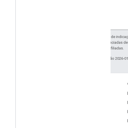
Exceto em caso de indicaç
código são licenciadas d
da Oracle e/ou afiliadas.
Última atualização 2026-0
Envolver
Google Developer Program
Google Developer Groups
Google Developer Experts
Accelerators