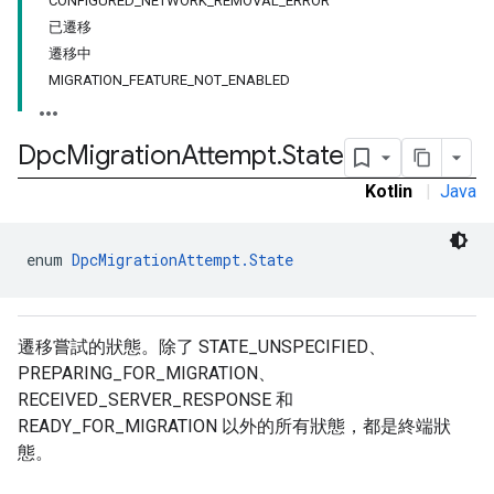
CONFIGURED_NETWORK_REMOVAL_ERROR
已遷移
遷移中
ironment
MIGRATION_FEATURE_NOT_ENABLED
ronment.exception
ironment.model
Dpc
Migration
Attempt
.
State
ication
msystemupdate
Kotlin
|
Java
msystemupdate.model
enum 
DpcMigrationAttempt.State
遷移嘗試的狀態。除了 STATE_UNSPECIFIED、
PREPARING_FOR_MIGRATION、
RECEIVED_SERVER_RESPONSE 和
READY_FOR_MIGRATION 以外的所有狀態，都是終端狀
態。