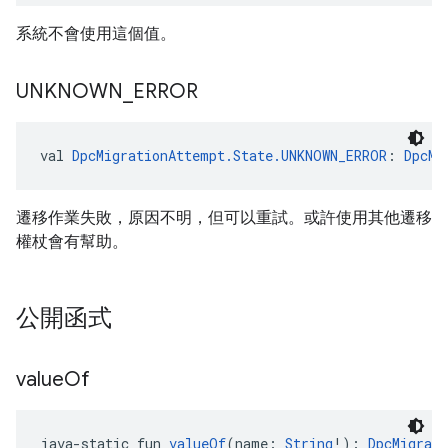
系統不會使用這個值。
UNKNOWN
_
ERROR
val 
DpcMigrationAttempt.State.UNKNOWN_ERROR
: 
DpcMi
遷移作業失敗，原因不明，但可以重試。或許使用其他遷移
權杖會有幫助。
公開函式
value
Of
java-static fun 
valueOf
(name: 
String
!): 
DpcMigrat