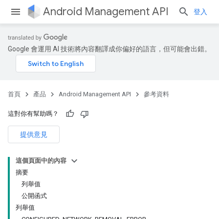
Android Management API
登入
Google 會運用 AI 技術將內容翻譯成你偏好的語言，但可能會出錯。
ountsetup
ountsetup.model
roles
roles.model
首頁
產品
Android Management API
參考資料
ommands
ommands.model
這對你有幫助嗎？
mmon.exceptions
提供意見
ommon.model
tomapp.provider
ice
這個頁面中的內容
ice.model
摘要
migration
列舉值
migration.model
公開函式
列舉值