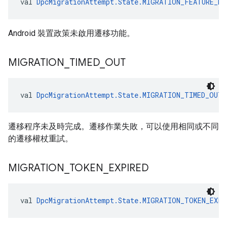
val 
DpcMigrationAttempt.State.MIGRATION_FEATURE_NO
Android 裝置政策未啟用遷移功能。
MIGRATION
_
TIMED
_
OUT
val 
DpcMigrationAttempt.State.MIGRATION_TIMED_OUT
:
遷移程序未及時完成。遷移作業失敗，可以使用相同或不同
的遷移權杖重試。
MIGRATION
_
TOKEN
_
EXPIRED
val 
DpcMigrationAttempt.State.MIGRATION_TOKEN_EXPI