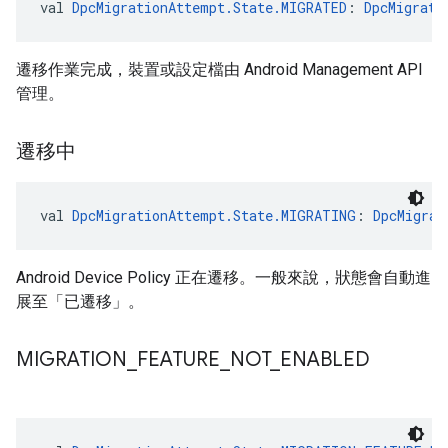
val 
DpcMigrationAttempt.State.MIGRATED
: 
DpcMigrati
遷移作業完成，裝置或設定檔由 Android Management API
管理。
遷移中
val 
DpcMigrationAttempt.State.MIGRATING
: 
DpcMigrat
Android Device Policy 正在遷移。一般來說，狀態會自動進
展至「已遷移」。
MIGRATION
_
FEATURE
_
NOT
_
ENABLED