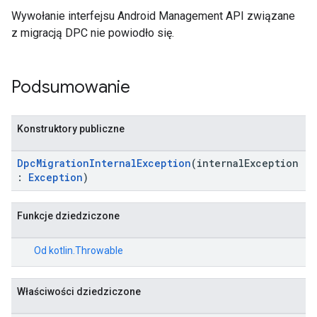
Wywołanie interfejsu Android Management API związane
z migracją DPC nie powiodło się.
Podsumowanie
Konstruktory publiczne
DpcMigrationInternalException
(internalException
:
Exception
)
migration.model
ironment
Funkcje dziedziczone
ronment.exception
ironment.model
Od
kotlin.Throwable
ication
msystemupdate
Właściwości dziedziczone
msystemupdate.model