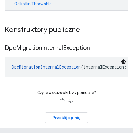
Od
kotlin.Throwable
Konstruktory publiczne
Dpc
Migration
Internal
Exception
DpcMigrationInternalException
(internalException: 
E
Czy te wskazówki były pomocne?
Prześlij opinię