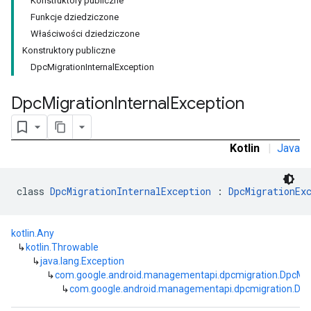
Konstruktory publiczne
Funkcje dziedziczone
Właściwości dziedziczone
Konstruktory publiczne
DpcMigrationInternalException
Dpc
Migration
Internal
Exception
Kotlin
|
Java
class 
DpcMigrationInternalException
 : 
DpcMigrationEx
kotlin.Any
↳
kotlin.Throwable
↳
java.lang.Exception
↳
com.google.android.managementapi.dpcmigration.DpcMig
↳
com.google.android.managementapi.dpcmigration.DpcM