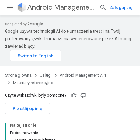
Android Management API
Zaloguj się
Google używa technologii AI do tłumaczenia treści na Twój
ountsetup
preferowany język. Tłumaczenia wygenerowane przez AI mogą
ountsetup.model
zawierać błędy.
roles
roles.model
mmands,
mmands.model,
Strona główna
Usługi
Android Management API
mmon.exceptions
Materiały referencyjne
ommon.model
tomapp.provider
Czy te wskazówki były pomocne?
ice
Prześlij opinię
ice.model
migration
Na tej stronie
Podsumowanie