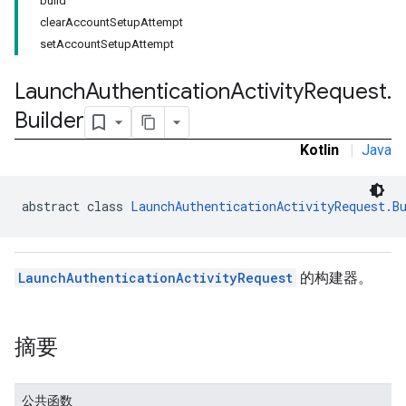
build
clearAccountSetupAttempt
setAccountSetupAttempt
Launch
Authentication
Activity
Request
.
Builder
Kotlin
|
Java
abstract class 
LaunchAuthenticationActivityRequest.B
LaunchAuthenticationActivityRequest
的构建器。
摘要
公共函数
roles