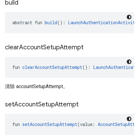
build
abstract fun 
build
(): 
LaunchAuthenticationActivity
clear
Account
Setup
Attempt
fun 
clearAccountSetupAttempt
(): 
LaunchAuthenticati
清除 accountSetupAttempt。
set
Account
Setup
Attempt
fun 
setAccountSetupAttempt
(value: 
AccountSetupAtte