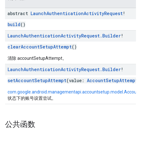
roles.model
abstract
Launch
Authentication
Activity
Request
!
ommands
ommands.model
build
()
mmon.exceptions
Launch
Authentication
Activity
Request
.
Builder
!
ommon.model
tomapp.provider
clearAccountSetupAttempt
()
ice
清除 accountSetupAttempt。
ice.model
migration
Launch
Authentication
Activity
Request
.
Builder
!
migration.model
setAccountSetupAttempt
(value:
AccountSetupAttempt
!
ironment
ronment.exception
com.google.android.managementapi.accountsetup.model.Acco
ironment.model
状态下的账号设置尝试。
ication
msystemupdate
msystemupdate.model
公共函数