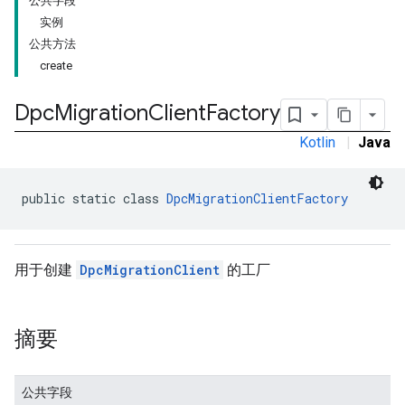
公共字段
实例
公共方法
create
migration.model
Dpc
Migration
Client
Factory
ironment
Kotlin
|
Java
ronment.exception
ironment.model
ication
public static class 
DpcMigrationClientFactory
msystemupdate
msystemupdate.model
用于创建
DpcMigrationClient
的工厂
摘要
公共字段