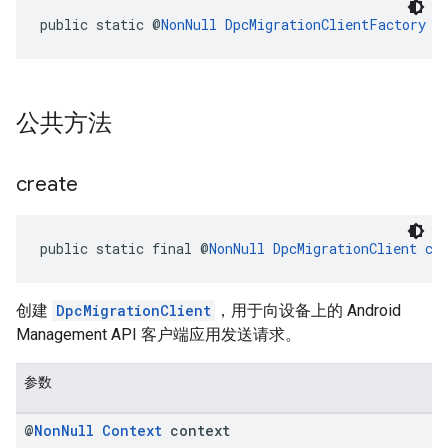
public static @
NonNull
DpcMigrationClientFactory
I
公共方法
create
public static final @
NonNull
DpcMigrationClient
cr
创建
DpcMigrationClient
，用于向设备上的 Android
Management API 客户端应用发送请求。
参数
@
Non
Null
Context
context