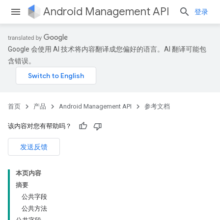
Android Management API
登录
Google 会使用 AI 技术将内容翻译成您偏好的语言。AI 翻译可能包
含错误。
ountsetup
ountsetup.model
roles
首页
产品
Android Management API
参考文档
roles.model
ommands
该内容对您有帮助吗？
ommands.model
mmon.exceptions
发送反馈
ommon.model
tomapp.provider
本页内容
ice
摘要
ice.model
公共字段
migration
公共方法