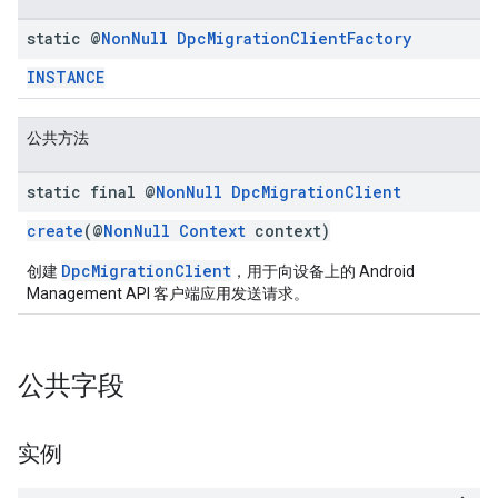
static @
Non
Null
Dpc
Migration
Client
Factory
INSTANCE
公共方法
static final @
Non
Null
Dpc
Migration
Client
create
(@
NonNull
Context
context)
DpcMigrationClient
创建
，用于向设备上的 Android
Management API 客户端应用发送请求。
公共字段
实例