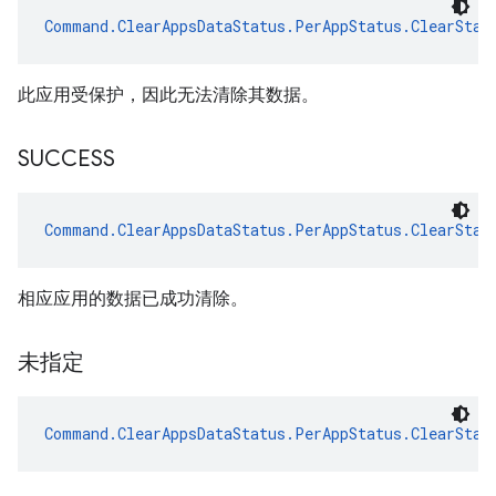
Command.ClearAppsDataStatus.PerAppStatus.ClearStat
此应用受保护，因此无法清除其数据。
SUCCESS
Command.ClearAppsDataStatus.PerAppStatus.ClearStat
相应应用的数据已成功清除。
未指定
Command.ClearAppsDataStatus.PerAppStatus.ClearStat