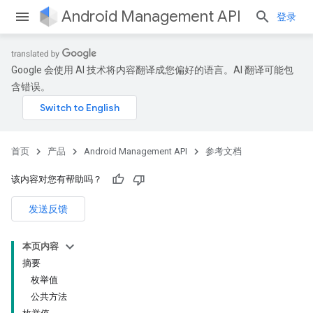
Android Management API
登录
Google 会使用 AI 技术将内容翻译成您偏好的语言。AI 翻译可能包
含错误。
ountsetup
ountsetup.model
roles
首页
产品
Android Management API
参考文档
roles.model
ommands
该内容对您有帮助吗？
ommands.model
发送反馈
本页内容
摘要
枚举值
公共方法