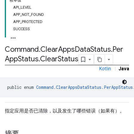
枚举值
API_LEVEL
APP_NOT_FOUND
APP_PROTECTED
SUCCESS
Command
.
Clear
Apps
Data
Status
.
Per
App
Status
.
Clear
Status
mmon.exceptions
Kotlin
|
Java
ommon.model
tomapp.provider
ice
public enum 
Command.ClearAppsDataStatus.PerAppStatus
ice.model
migration
migration.model
指定应用是否已清除，以及发生了哪些错误（如果有）。
ironment
ronment.exception
ironment.model
摘要
ication