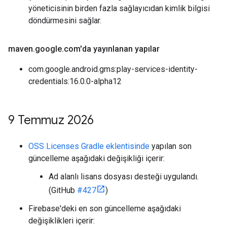
yöneticisinin birden fazla sağlayıcıdan kimlik bilgisi
döndürmesini sağlar.
maven
.
google
.
com'da yayınlanan yapılar
com.google.android.gms:play-services-identity-
credentials:16.0.0-alpha12
9 Temmuz 2026
OSS Licenses Gradle eklentisinde
yapılan son
güncelleme aşağıdaki değişikliği içerir:
Ad alanlı lisans dosyası desteği uygulandı.
(GitHub
#427
)
Firebase'deki en son güncelleme aşağıdaki
değişiklikleri içerir: