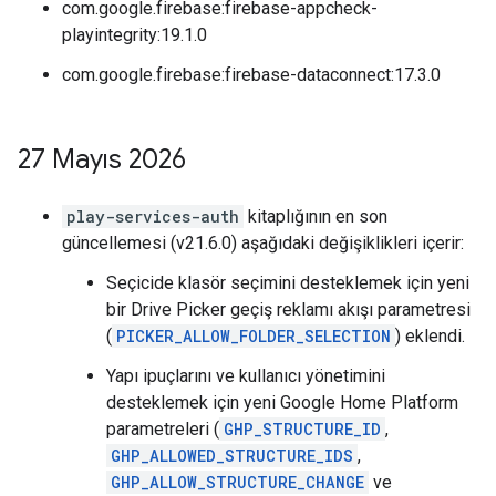
com.google.firebase:firebase-appcheck-
playintegrity:19.1.0
com.google.firebase:firebase-dataconnect:17.3.0
27 Mayıs 2026
play-services-auth
kitaplığının en son
güncellemesi (v21.6.0) aşağıdaki değişiklikleri içerir:
Seçicide klasör seçimini desteklemek için yeni
bir Drive Picker geçiş reklamı akışı parametresi
(
PICKER_ALLOW_FOLDER_SELECTION
) eklendi.
Yapı ipuçlarını ve kullanıcı yönetimini
desteklemek için yeni Google Home Platform
parametreleri (
GHP_STRUCTURE_ID
,
GHP_ALLOWED_STRUCTURE_IDS
,
GHP_ALLOW_STRUCTURE_CHANGE
ve