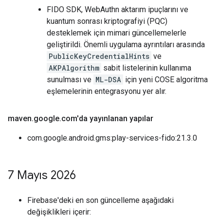
FIDO SDK, WebAuthn aktarım ipuçlarını ve
kuantum sonrası kriptografiyi (PQC)
desteklemek için mimari güncellemelerle
geliştirildi. Önemli uygulama ayrıntıları arasında
PublicKeyCredentialHints
ve
AKPAlgorithm
sabit listelerinin kullanıma
sunulması ve
ML-DSA
için yeni COSE algoritma
eşlemelerinin entegrasyonu yer alır.
maven
.
google
.
com'da yayınlanan yapılar
com.google.android.gms:play-services-fido:21.3.0
7 Mayıs 2026
Firebase'deki en son güncelleme aşağıdaki
değişiklikleri içerir: