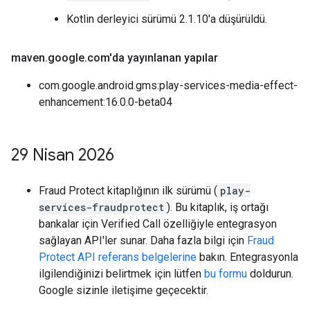
Kotlin derleyici sürümü 2.1.10'a düşürüldü.
maven
.
google
.
com'da yayınlanan yapılar
com.google.android.gms:play-services-media-effect-
enhancement:16.0.0-beta04
29 Nisan 2026
Fraud Protect kitaplığının ilk sürümü (
play-
services-fraudprotect
). Bu kitaplık, iş ortağı
bankalar için Verified Call özelliğiyle entegrasyon
sağlayan API'ler sunar. Daha fazla bilgi için
Fraud
Protect API referans belgelerine
bakın. Entegrasyonla
ilgilendiğinizi belirtmek için lütfen
bu formu
doldurun.
Google sizinle iletişime geçecektir.