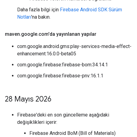
Daha fazla bilgi için
Firebase Android SDK Sürüm
Notları
'na bakın.
maven
.
google
.
com'da yayınlanan yapılar
com.google.android.gms:play-services-media-effect-
enhancement:16.0.0-beta05
com.google.firebase:firebase-bom:34.14.1
com.google.firebase:firebase-pnv:16.1.1
28 Mayıs 2026
Firebase'deki en son güncelleme aşağıdaki
değişiklikleri içerir:
Firebase Android BoM (Bill of Materials)