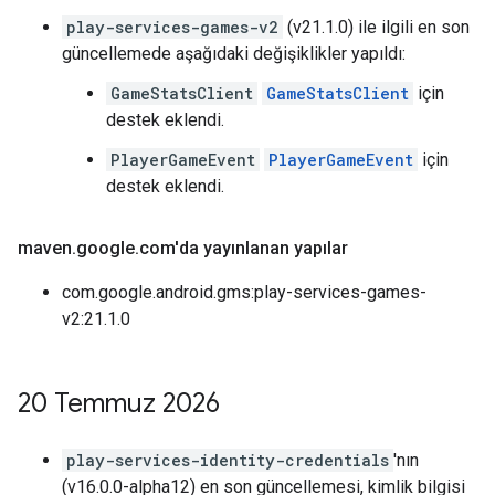
play-services-games-v2
(v21.1.0) ile ilgili en son
güncellemede aşağıdaki değişiklikler yapıldı:
GameStatsClient
GameStatsClient
için
destek eklendi.
PlayerGameEvent
PlayerGameEvent
için
destek eklendi.
maven
.
google
.
com'da yayınlanan yapılar
com.google.android.gms:play-services-games-
v2:21.1.0
20 Temmuz 2026
play-services-identity-credentials
'nın
(v16.0.0-alpha12) en son güncellemesi, kimlik bilgisi