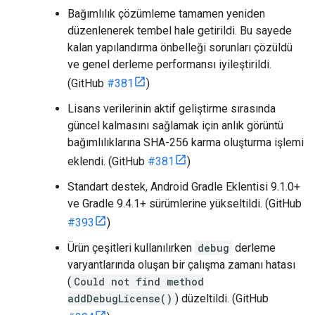
Bağımlılık çözümleme tamamen yeniden
düzenlenerek tembel hale getirildi. Bu sayede
kalan yapılandırma önbelleği sorunları çözüldü
ve genel derleme performansı iyileştirildi.
(GitHub
#381
)
Lisans verilerinin aktif geliştirme sırasında
güncel kalmasını sağlamak için anlık görüntü
bağımlılıklarına SHA-256 karma oluşturma işlemi
eklendi. (GitHub
#381
)
Standart destek, Android Gradle Eklentisi 9.1.0+
ve Gradle 9.4.1+ sürümlerine yükseltildi. (GitHub
#393
)
Ürün çeşitleri kullanılırken
debug
derleme
varyantlarında oluşan bir çalışma zamanı hatası
(
Could not find method
addDebugLicense()
) düzeltildi. (GitHub