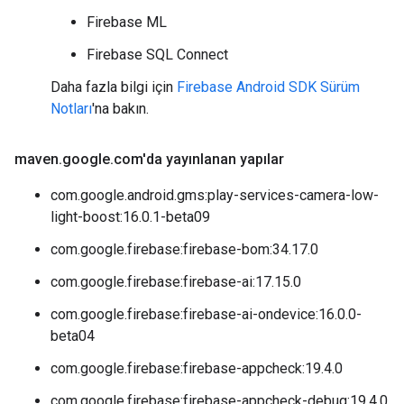
Firebase ML
Firebase SQL Connect
Daha fazla bilgi için
Firebase Android SDK Sürüm
Notları
'na bakın.
maven
.
google
.
com'da yayınlanan yapılar
com.google.android.gms:play-services-camera-low-
light-boost:16.0.1-beta09
com.google.firebase:firebase-bom:34.17.0
com.google.firebase:firebase-ai:17.15.0
com.google.firebase:firebase-ai-ondevice:16.0.0-
beta04
com.google.firebase:firebase-appcheck:19.4.0
com.google.firebase:firebase-appcheck-debug:19.4.0