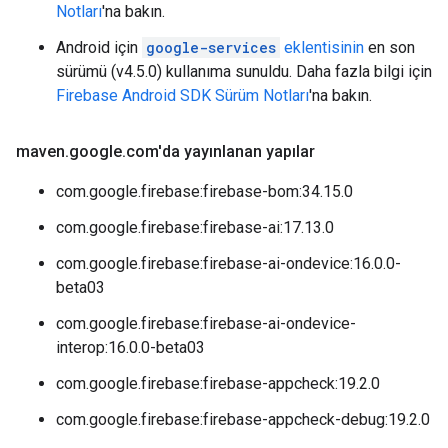
Notları
'na bakın.
Android için
google-services
eklentisinin
en son
sürümü (v4.5.0) kullanıma sunuldu. Daha fazla bilgi için
Firebase Android SDK Sürüm Notları
'na bakın.
maven
.
google
.
com'da yayınlanan yapılar
com.google.firebase:firebase-bom:34.15.0
com.google.firebase:firebase-ai:17.13.0
com.google.firebase:firebase-ai-ondevice:16.0.0-
beta03
com.google.firebase:firebase-ai-ondevice-
interop:16.0.0-beta03
com.google.firebase:firebase-appcheck:19.2.0
com.google.firebase:firebase-appcheck-debug:19.2.0