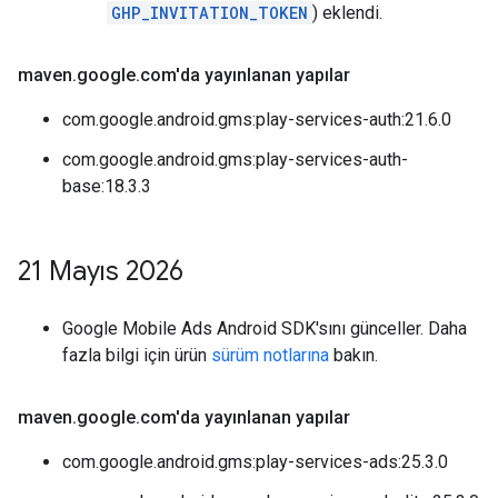
GHP_INVITATION_TOKEN
) eklendi.
maven
.
google
.
com'da yayınlanan yapılar
com.google.android.gms:play-services-auth:21.6.0
com.google.android.gms:play-services-auth-
base:18.3.3
21 Mayıs 2026
Google Mobile Ads Android SDK'sını günceller. Daha
fazla bilgi için ürün
sürüm notlarına
bakın.
maven
.
google
.
com'da yayınlanan yapılar
com.google.android.gms:play-services-ads:25.3.0