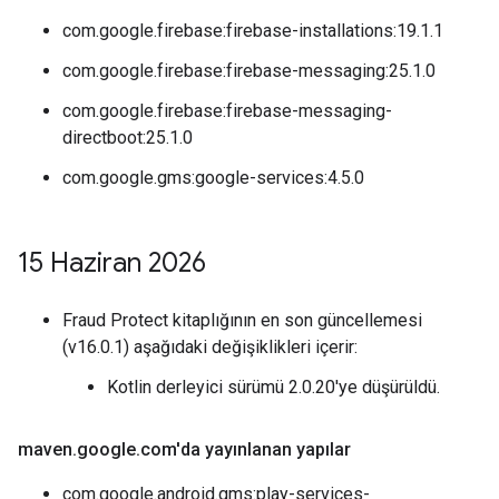
com.google.firebase:firebase-installations:19.1.1
com.google.firebase:firebase-messaging:25.1.0
com.google.firebase:firebase-messaging-
directboot:25.1.0
com.google.gms:google-services:4.5.0
15 Haziran 2026
Fraud Protect kitaplığının en son güncellemesi
(v16.0.1) aşağıdaki değişiklikleri içerir:
Kotlin derleyici sürümü 2.0.20'ye düşürüldü.
maven
.
google
.
com'da yayınlanan yapılar
com.google.android.gms:play-services-