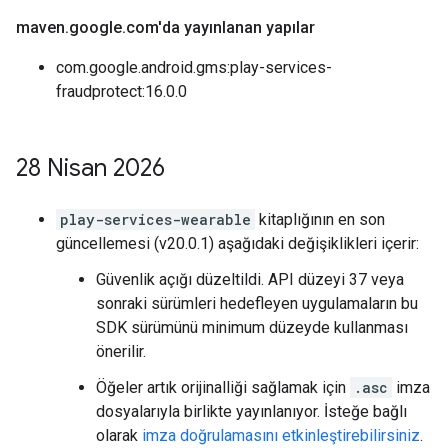
maven
.
google
.
com'da yayınlanan yapılar
com.google.android.gms:play-services-
fraudprotect:16.0.0
28 Nisan 2026
play-services-wearable
kitaplığının en son
güncellemesi (v20.0.1) aşağıdaki değişiklikleri içerir:
Güvenlik açığı düzeltildi. API düzeyi 37 veya
sonraki sürümleri hedefleyen uygulamaların bu
SDK sürümünü minimum düzeyde kullanması
önerilir.
Öğeler artık orijinalliği sağlamak için
.asc
imza
dosyalarıyla birlikte yayınlanıyor. İsteğe bağlı
olarak
imza doğrulamasını etkinleştirebilirsiniz
.