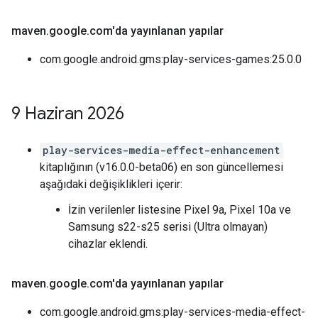
maven
.
google
.
com'da yayınlanan yapılar
com.google.android.gms:play-services-games:25.0.0
9 Haziran 2026
play-services-media-effect-enhancement
kitaplığının (v16.0.0-beta06) en son güncellemesi
aşağıdaki değişiklikleri içerir:
İzin verilenler listesine Pixel 9a, Pixel 10a ve
Samsung s22-s25 serisi (Ultra olmayan)
cihazlar eklendi.
maven
.
google
.
com'da yayınlanan yapılar
com.google.android.gms:play-services-media-effect-