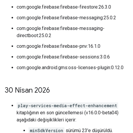
com.google.firebase:firebase-firestore:26.3.0
com.google.firebase:firebase-messaging:25.0.2
com.google.firebase:firebase-messaging-
directboot:25.0.2
com.google.firebase:firebase-pnv:16.1.0
com.google.firebase:firebase-sessions:3.0.6
com.google.android.gms:oss-licenses-plugin:0.12.0
30 Nisan 2026
play-services-media-effect-enhancement
kitaplığının en son güncellemesi (v16.0.0-beta04)
aşağıdaki değişiklikleri içerir:
minSdkVersion
sürümü 23'e düşürüldü.