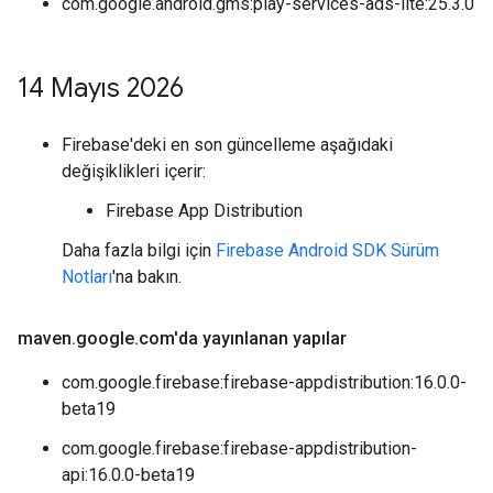
com.google.android.gms:play-services-ads-lite:25.3.0
14 Mayıs 2026
Firebase'deki en son güncelleme aşağıdaki
değişiklikleri içerir:
Firebase App Distribution
Daha fazla bilgi için
Firebase Android SDK Sürüm
Notları
'na bakın.
maven
.
google
.
com'da yayınlanan yapılar
com.google.firebase:firebase-appdistribution:16.0.0-
beta19
com.google.firebase:firebase-appdistribution-
api:16.0.0-beta19