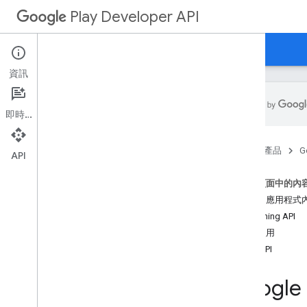
Play Developer API
指南
參考資料
範例
資訊
即時通訊
總覽
首頁
產品
G
開始使用
API
配額
這個頁面中的內
編輯
訂閱和應用程式
APK 和測試群組
Publishing API
下載系統產生的 APK
開始使用
Reply to Reviews API
其他 API
Voided Purchases API
API 使用說明
Google 
上傳檔案
並行考量