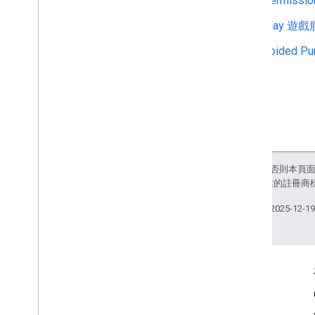
Permissio
Play 遊
Voided Pu
除非另有註明，否則本頁
和/或其關聯企業的註冊商
上次更新時間：2025-12-1
產品資訊
服務條款