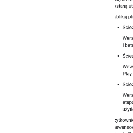
zostaną ut
Publikuj p
Ścież
Wers
i be
Ście
Wewn
Play.
Ście
Wers
etap
użyt
Użytkownic
zaawansow