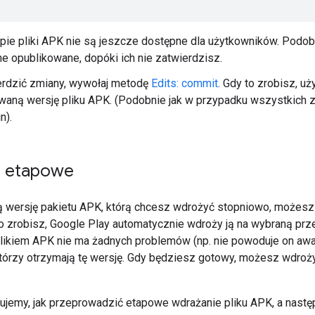
pie pliki APK nie są jeszcze dostępne dla użytkowników. Podobn
e opublikowane, dopóki ich nie zatwierdzisz.
erdzić zmiany, wywołaj metodę
Edits: commit
. Gdy to zrobisz, u
owaną wersję pliku APK. (Podobnie jak w przypadku wszystkich
n).
e etapowe
 wersję pakietu APK, którą chcesz wdrożyć stopniowo, możesz 
to zrobisz, Google Play automatycznie wdroży ją na wybraną prze
likiem APK nie ma żadnych problemów (np. nie powoduje on awa
tórzy otrzymają tę wersję. Gdy będziesz gotowy, możesz wdroży
sujemy, jak przeprowadzić etapowe wdrażanie pliku APK, a następ