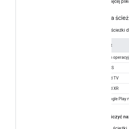
więcej pli
Nazwa ścieżk
Nazwa ścieżki dl
Format
System operacyj
Wear OS
Android TV
Android XR
Gry Google Play 
Jak obliczyć n
Typowe ścieżki,