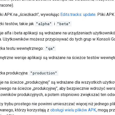
racone).
liki APK na „ścieżkach”, wywołując
Edits.tracks: update
. Pliki AP
ki testów, takie jak
"alpha"
i
"beta"
je alfa i beta aplikacji są wdrażane na urządzeniach użytkownik
ta. Użytkowników możesz przypisywać do tych grup w Konsoli Go
żka testu wewnętrznego:
"qa"
ętrzne wersje aplikacji są wdrażane na ścieżce testów wewnęt
żka produkcyjna:
"production"
je na ścieżce „produkcyjnej” są wdrażane dla wszystkich użyt
owego na ścieżce „produkcyjnej”, aby bezpiecznie wdrożyć wersj
kowników produkcyjnych, a potem stopniowo zwiększać ten odset
y trybu prostego nie powinni umieszczać więcej niż jednego pli
anego, którzy korzystają z
obsługi wielu plików APK
, mogą prz