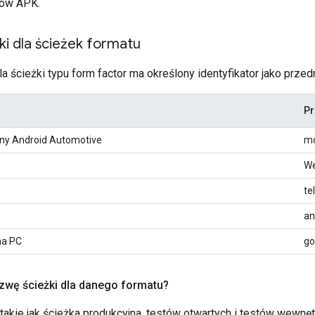
ków APK.
i dla ścieżek formatu
a ścieżki typu form factor ma określony identyfikator jako przed
Pr
ny Android Automotive
mo
W
te
an
na PC
go
azwę ścieżki dla danego formatu?
 takie jak ścieżka produkcyjna, testów otwartych i testów wewnę