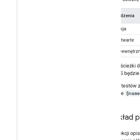
Typ śledzenia
Produkcja
Testy otwarte
Testy wewnętrz
Nazwę ścieżki d
Wear OS będzie 
Ścieżki testów 
o nazwie
$name
Przykład 
W tej sekcji op