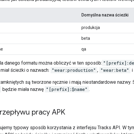
Domyślna nazwa ścieżki
produkcja
beta
ne
qa
la danego formatu można obliczyć w ten sposób:
"[prefix]:d
miał ścieżki o nazwach:
"wear:production"
,
"wear:beta"
i
zamkniętych są tworzone ręcznie i mają niestandardowe nazwy. 
będzie miała nazwę
"[prefix]:$name"
.
przepływu pracy APK
isujemy typowy sposób korzystania z interfejsu Tracks API. W t