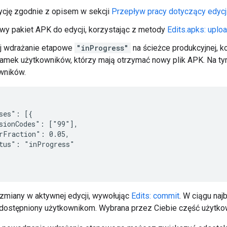
ycję zgodnie z opisem w sekcji
Przepływ pracy dotyczący edycj
owy pakiet APK do edycji, korzystając z metody
Edits.apks: uplo
j wdrażanie etapowe
"inProgress"
na ścieżce produkcyjnej, 
amek użytkowników, którzy mają otrzymać nowy plik APK. Na tym
wników.
ses": [{

sionCodes": ["99"],

rFraction": 0.05,

tus": "inProgress"

zmiany w aktywnej edycji, wywołując
Edits: commit
. W ciągu naj
udostępniony użytkownikom. Wybrana przez Ciebie część użytko