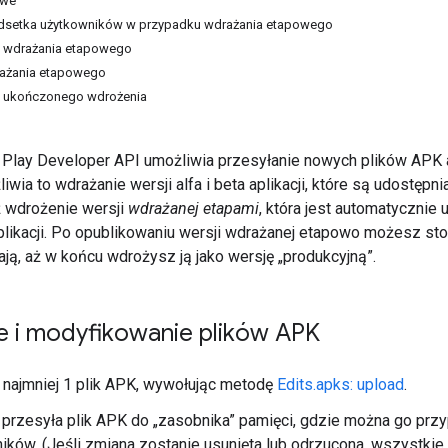
owe
dsetka użytkowników w przypadku wdrażania etapowego
 wdrażania etapowego
ażania etapowego
 ukończonego wdrożenia
 Play Developer API umożliwia przesyłanie nowych plików APK ap
liwia to wdrażanie wersji alfa i beta aplikacji, które są udostę
ż wdrożenie wersji
wdrażanej etapami
, która jest automatycznie 
likacji. Po opublikowaniu wersji wdrażanej etapowo możesz st
ają, aż w końcu wdrożysz ją jako wersję „produkcyjną”.
 i modyfikowanie plików APK
o najmniej 1 plik APK, wywołując metodę
Edits.apks: upload
.
przesyła plik APK do „zasobnika” pamięci, gdzie można go przy
ików. (Jeśli zmiana zostanie usunięta lub odrzucona, wszystkie