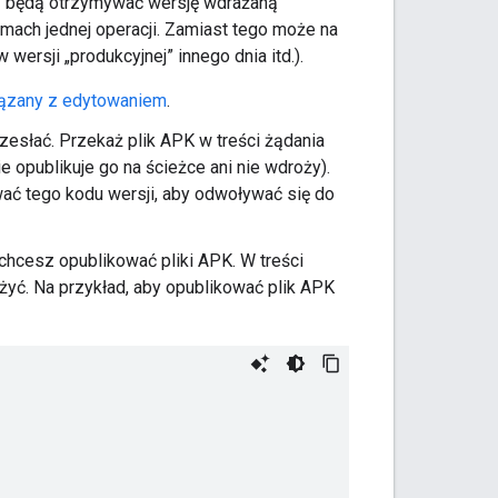
zy będą otrzymywać wersję wdrażaną
mach jednej operacji. Zamiast tego może na
ersji „produkcyjnej” innego dnia itd.).
iązany z edytowaniem
.
zesłać. Przekaż plik APK w treści żądania
 opublikuje go na ścieżce ani nie wdroży).
ać tego kodu wersji, aby odwoływać się do
 chcesz opublikować pliki APK. W treści
żyć. Na przykład, aby opublikować plik APK