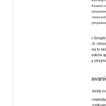
Wdrażanie etap
Na co zwrócić uwagę
Zwiększanie o
Wycofane interfejsy API
Zatrzymywanie
Kończenie wdr
Zatrzymywanie
Interfejs Google
ścieżkach
. Umoż
Umożliwia to te
użytkowników ap
którzy ją otrzym
Dodawanie
Prześlij c
Ta metoda 
u użytkown