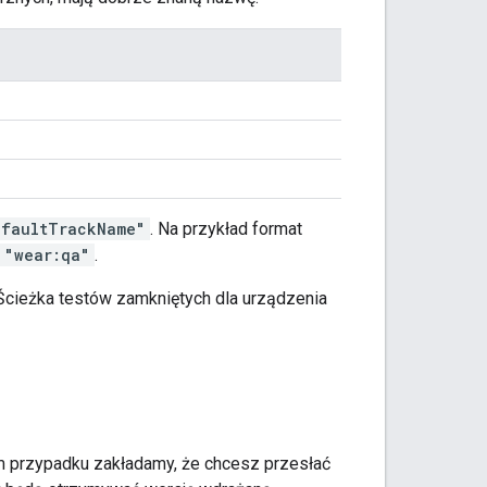
efaultTrackName"
. Na przykład format
"wear:qa"
.
Ścieżka testów zamkniętych dla urządzenia
ym przypadku zakładamy, że chcesz przesłać