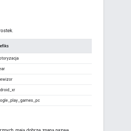
rostek.
efiks
toryzacja
ear
lewizor
droid_xr
ogle_play_games_pc
trznych, mają dobrze znaną nazwę.