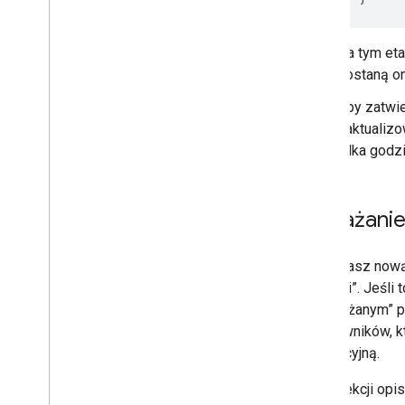
Na tym eta
zostaną on
Aby zatwi
zaktualiz
kilka godzi
Wdrażani
Jeśli masz nową
etapami”. Jeśli 
z „wdrażanym” p
użytkowników, k
produkcyjną.
W tej sekcji opi