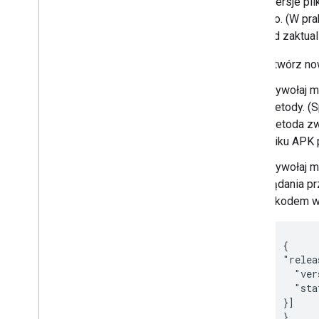
nowe wersje pli
etapowo. (W pra
przykład zaktual
Otwórz now
Wywołaj 
metody. (S
Metoda zwr
pliku APK 
Wywołaj 
żądania p
z kodem we
{

"relea
  "ver
  "sta
}]

}