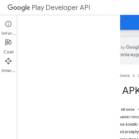
Play Developer API
Przewodniki
Materiały referencyjne
Sample
Informacje
Czat
Tłumaczenia wyge
Przegląd
Pierwsze kroki
Interfejs API
Strona główna
Limity
Zmiany
Pliki AP
Pliki APK i utwory
Pobieranie wygenerowanych plików
APK
Na tej stronie
Reply to Reviews API
Dodawanie i mod
Voided Purchases API
Nazwa ścieżki 
Instrukcje korzystania z interfejsu API
Przykład przepł
Przesyłanie plików