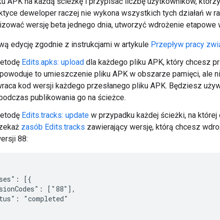
ku APK na każdą ścieżkę i przypisać liczbę użytkowników, któr
ktyce deweloper raczej nie wykona wszystkich tych działań w ra
izować wersję beta jednego dnia, utworzyć wdrożenie etapowe w w
ą edycję zgodnie z instrukcjami w artykule
Przepływ pracy zw
metodę
Edits.apks: upload
dla każdego pliku APK, który chcesz pr
powoduje to umieszczenie pliku APK w obszarze pamięci, ale nie
aca kod wersji każdego przesłanego pliku APK. Będziesz używ
podczas publikowania go na ścieżce.
metodę
Edits.tracks: update
w przypadku każdej ścieżki, na której
rzekaż
zasób Edits.tracks
zawierający wersję, którą chcesz wdro
rsji 88:
ses": [{

sionCodes": ["88"],

tus": "completed"
