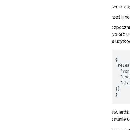
Utwórz ed
Prześlij n
Rozpoczni
Wybierz uł
dla użytko
{

"relea
  "ver
  "use
  "sta
}]

}
Zatwierdź 
zostanie 