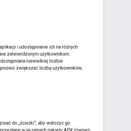
likacji i udostępnianie ich na różnych
pniane zatwierdzonym użytkownikom.
udostępniana niewielkiej liczbie
opniowo zwiększać liczbę użytkowników,
pisać do „ścieżki”, aby wdrożyć go
 przesłane w jej ramach pakiety APK również