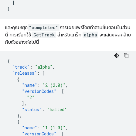
]
}
และคุณหยุด
"completed"
การเผยแพร่โดยทำตามขั้นตอนในส่วน
นี้ การเรียกใช้
GetTrack
สำหรับแทร็ก
alpha
จะแสดงผลคล้าย
กับตัวอย่างต่อไปนี้
{
"track"
:
"alpha"
,
"releases"
:
[
{
"name"
:
"2 (2.0)"
,
"versionCodes"
:
[
"2"
],
"status"
:
"halted"
},
{
"name"
:
"1 (1.0)"
,
"versionCodes"
:
[