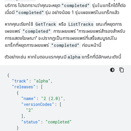
บริการ โปรดทราบว่าคุณจะหยุด
"completed"
รุ่นในแทร็กได้ก็ต่อ
เมื่อมี
"completed"
รุ่น อย่างน้อย 1 รุ่นเผยแพร่ในแทร็กแล้ว
หากคุณเรียกใช้
GetTrack
หรือ
ListTracks
ขณะที่หยุดการ
เผยแพร่
"completed"
การเผยแพร่ "การเผยแพร่สำรองสำหรับ
การแสดงโฆษณา" จะปรากฏเป็นการเผยแพร่ที่เสร็จสมบูรณ์ใน
แทร็กที่หยุดการเผยแพร่
"completed"
ก่อนหน้านี้
ตัวอย่างเช่น หากในตอนแรกคุณมี
alpha
แทร็กที่มีลักษณะดังนี้
{
"track"
:
"alpha"
,
"releases"
:
[
{
"name"
:
"2 (2.0)"
,
"versionCodes"
:
[
"2"
],
"status"
:
"completed"
}