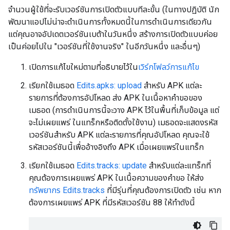
จำนวนผู้ใช้ที่จะรับเวอร์ชันการเปิดตัวแบบทีละขั้น (ในทางปฏิบัติ นัก
พัฒนาแอปไม่น่าจะดำเนินการทั้งหมดนี้ในการดำเนินการเดียวกัน
แต่คุณอาจอัปเดตเวอร์ชันเบต้าในวันหนึ่ง สร้างการเปิดตัวแบบค่อย
เป็นค่อยไปใน "เวอร์ชันที่ใช้งานจริง" ในอีกวันหนึ่ง และอื่นๆ)
เปิดการแก้ไขใหม่ตามที่อธิบายไว้ใน
เวิร์กโฟลว์การแก้ไข
เรียกใช้เมธอด
Edits.apks: upload
สำหรับ APK แต่ละ
รายการที่ต้องการอัปโหลด ส่ง APK ในเนื้อหาคำขอของ
เมธอด (การดำเนินการนี้จะวาง APK ไว้ในพื้นที่เก็บข้อมูล แต่
จะไม่เผยแพร่ ในแทร็กหรือติดตั้งใช้งาน) เมธอดจะแสดงรหัส
เวอร์ชันสำหรับ APK แต่ละรายการที่คุณอัปโหลด คุณจะใช้
รหัสเวอร์ชันนี้เพื่ออ้างอิงถึง APK เมื่อเผยแพร่ในแทร็ก
เรียกใช้เมธอด
Edits.tracks: update
สำหรับแต่ละแทร็กที่
คุณต้องการเผยแพร่ APK ในเนื้อความของคำขอ ให้ส่ง
ทรัพยากร Edits.tracks
ที่มีรุ่นที่คุณต้องการเปิดตัว เช่น หาก
ต้องการเผยแพร่ APK ที่มีรหัสเวอร์ชัน 88 ให้ทำดังนี้