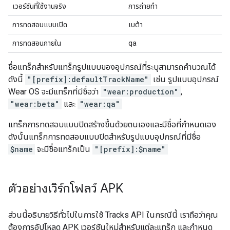
เวอร์ชันที่ใช้งานจริง
การถ่ายทำ
การทดสอบแบบเปิด
เบต้า
การทดสอบภายใน
qa
ชื่อแทร็กสำหรับแทร็กรูปแบบของอุปกรณ์ที่ระบุสามารถคำนวณได้
ดังนี้
"[prefix]:defaultTrackName"
เช่น รูปแบบอุปกรณ์
Wear OS จะมีแทร็กที่มีชื่อว่า
"wear:production"
,
"wear:beta"
และ
"wear:qa"
แทร็กการทดสอบแบบปิดสร้างขึ้นด้วยตนเองและมีชื่อที่กำหนดเอง
ดังนั้นแทร็กการทดสอบแบบปิดสำหรับรูปแบบอุปกรณ์ที่มีชื่อ
$name
จะมีชื่อแทร็กเป็น
"[prefix]:$name"
ตัวอย่างเวิร์กโฟลว์ APK
ส่วนนี้อธิบายวิธีทั่วไปในการใช้ Tracks API ในกรณีนี้ เราถือว่าคุณ
ต้องการอัปโหลด APK เวอร์ชันใหม่สำหรับแต่ละแทร็ก และกำหนด