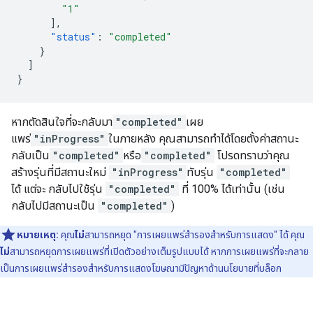
"1"
],
"status"
:
"completed"
}
]
}
หากตัดสินใจที่จะกลับมา
"completed"
เผย
แพร่
"inProgress"
ในภายหลัง คุณสามารถทำได้โดยตั้งค่าสถานะ
กลับเป็น
"completed"
หรือ
"completed"
โปรดทราบว่าคุณ
สร้างรุ่นที่มีสถานะใหม่
"inProgress"
ทับรุ่น
"completed"
ได้ แต่จะ กลับไปใช้รุ่น
"completed"
ที่ 100% ได้เท่านั้น (เช่น
กลับไปมีสถานะเป็น
"completed"
)
หมายเหตุ:
คุณ
ไม่
สามารถหยุด "การเผยแพร่สำรองสำหรับการแสดง" ได้ คุณ
ไม่
สามารถหยุดการเผยแพร่ที่เปิดตัวอย่างเต็มรูปแบบได้ หากการเผยแพร่ที่จะกลาย
เป็นการเผยแพร่สำรองสำหรับการแสดงโฆษณามีปัญหาด้านนโยบายที่บล็อก