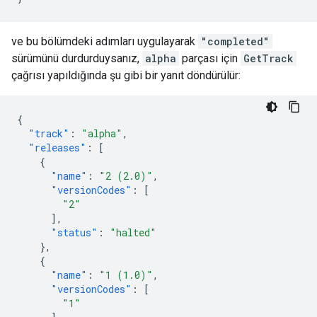
ve bu bölümdeki adımları uygulayarak
"completed"
sürümünü durdurduysanız,
alpha
parçası için
GetTrack
çağrısı yapıldığında şu gibi bir yanıt döndürülür:
{
"track"
:
"alpha"
,
"releases"
:
[
{
"name"
:
"2 (2.0)"
,
"versionCodes"
:
[
"2"
],
"status"
:
"halted"
},
{
"name"
:
"1 (1.0)"
,
"versionCodes"
:
[
"1"