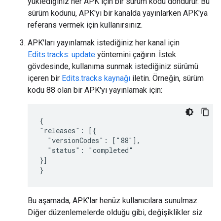
yüklediğiniz her APK için bir sürüm kodu döndürür. Bu
sürüm kodunu, APK'yı bir kanalda yayınlarken APK'ya
referans vermek için kullanırsınız.
APK'ları yayınlamak istediğiniz her kanal için
Edits.tracks: update
yöntemini çağırın. İstek
gövdesinde, kullanıma sunmak istediğiniz sürümü
içeren bir
Edits.tracks kaynağı
iletin. Örneğin, sürüm
kodu 88 olan bir APK'yı yayınlamak için:
{

"releases": [{

  "versionCodes": ["88"],

  "status": "completed"

}]

}
Bu aşamada, APK'lar henüz kullanıcılara sunulmaz.
Diğer düzenlemelerde olduğu gibi, değişiklikler siz