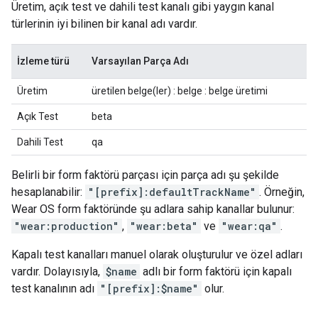
Üretim, açık test ve dahili test kanalı gibi yaygın kanal
türlerinin iyi bilinen bir kanal adı vardır.
İzleme türü
Varsayılan Parça Adı
Üretim
üretilen belge(ler) : belge : belge üretimi
Açık Test
beta
Dahili Test
qa
Belirli bir form faktörü parçası için parça adı şu şekilde
hesaplanabilir:
"[prefix]:defaultTrackName"
. Örneğin,
Wear OS form faktöründe şu adlara sahip kanallar bulunur:
"wear:production"
,
"wear:beta"
ve
"wear:qa"
.
Kapalı test kanalları manuel olarak oluşturulur ve özel adları
vardır. Dolayısıyla,
$name
adlı bir form faktörü için kapalı
test kanalının adı
"[prefix]:$name"
olur.