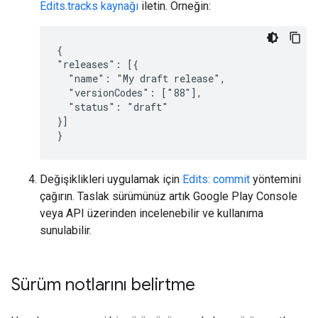
Edits.tracks kaynağı
iletin. Örneğin:
{

"releases": [{

  "name": "My draft release",

  "versionCodes": ["88"],

  "status": "draft"

}]

}
Değişiklikleri uygulamak için
Edits: commit
yöntemini
çağırın. Taslak sürümünüz artık Google Play Console
veya API üzerinden incelenebilir ve kullanıma
sunulabilir.
Sürüm notlarını belirtme