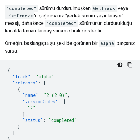
"completed"
sürümü durdurulmuşken
GetTrack
veya
ListTracks
'u çağırırsanız "yedek sürüm yayınlanıyor"
mesajı, daha önce
"completed"
sürümünün durdurulduğu
kanalda tamamlanmış sürüm olarak gösterilir.
Örneğin, başlangıçta şu şekilde görünen bir
alpha
parçanız
varsa:
{
"track"
:
"alpha"
,
"releases"
:
[
{
"name"
:
"2 (2.0)"
,
"versionCodes"
:
[
"2"
],
"status"
:
"completed"
}
]
}