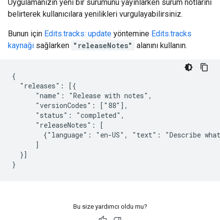
Uygulamanızın yeni bir sürümünü yayınlarken sürüm notlarını
belirterek kullanıcılara yenilikleri vurgulayabilirsiniz.
Bunun için
Edits.tracks: update
yöntemine
Edits.tracks
kaynağı
sağlarken
"releaseNotes"
alanını kullanın.
{

  "releases": [{

      "name": "Release with notes",

      "versionCodes": ["88"],

      "status": "completed",

      "releaseNotes": [

        {"language": "en-US", "text": "Describe what
      ]

  }]

}
Bu size yardımcı oldu mu?