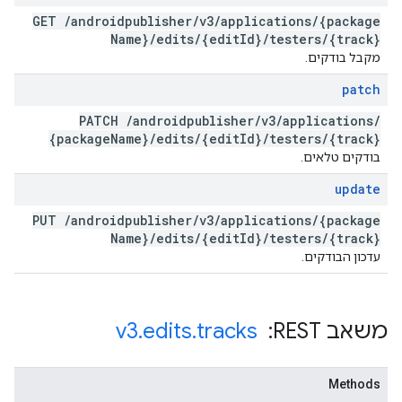
GET
/
androidpublisher
/
v3
/
applications
/
{package
Name}
/
edits
/
{edit
Id}
/
testers
/
{track}
מקבל בודקים.
patch
PATCH
/
androidpublisher
/
v3
/
applications
/
{package
Name}
/
edits
/
{edit
Id}
/
testers
/
{track}
בודקים טלאים.
update
PUT
/
androidpublisher
/
v3
/
applications
/
{package
Name}
/
edits
/
{edit
Id}
/
testers
/
{track}
עדכון הבודקים.
משאב REST: ‏
tracks
.
edits
.
v3
Methods