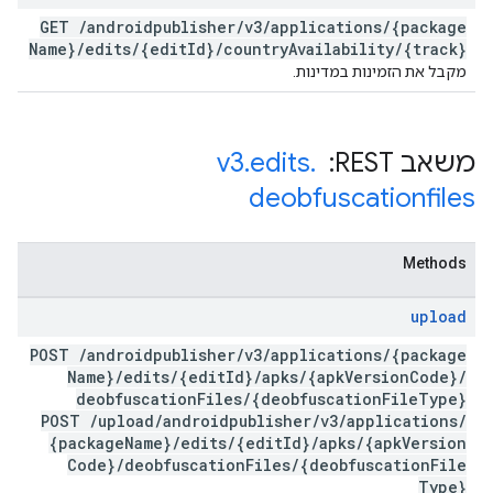
GET
/
androidpublisher
/
v3
/
applications
/
{package
Name}
/
edits
/
{edit
Id}
/
country
Availability
/
{track}
מקבל את הזמינות במדינות.
משאב REST: ‏
.
edits
.
v3
deobfuscationfiles
Methods
upload
POST
/
androidpublisher
/
v3
/
applications
/
{package
Name}
/
edits
/
{edit
Id}
/
apks
/
{apk
Version
Code}
/
deobfuscation
Files
/
{deobfuscation
File
Type}
POST
/
upload
/
androidpublisher
/
v3
/
applications
/
{package
Name}
/
edits
/
{edit
Id}
/
apks
/
{apk
Version
Code}
/
deobfuscation
Files
/
{deobfuscation
File
Type}