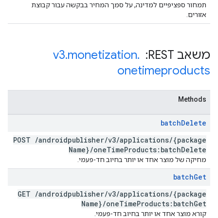
תמחור ספציפיים למדינה, על סמך המחיר בבקשה עבור קבוצת
אזורים.
משאב REST: ‏
.
monetization
.
v3
onetimeproducts
Methods
batch
Delete
POST
/
androidpublisher
/
v3
/
applications
/
{package
Name}
/
one
Time
Products:batch
Delete
מחיקה של מוצר אחד או יותר בחיוב חד-פעמי.
batch
Get
GET
/
androidpublisher
/
v3
/
applications
/
{package
Name}
/
one
Time
Products:batch
Get
קורא מוצר אחד או יותר בחיוב חד-פעמי.