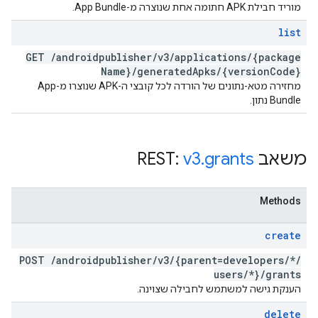
מוריד חבילת APK חתומה אחת שנוצרה מ-App Bundle.
list
GET
/
androidpublisher
/
v3
/
applications
/
{package
Name}
/
generated
Apks
/
{version
Code}
מחזירה מטא-נתונים של הורדה לכל קובצי ה-APK שנוצרו מ-App
Bundle נתון.
משאב REST:
grants
.
v3
Methods
create
POST
/
androidpublisher
/
v3
/
{parent=developers
/
*
/
users
/
*}
/
grants
הענקת גישה למשתמש לחבילה שצוינה.
delete