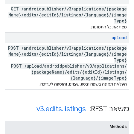
GET
/
androidpublisher
/
v3
/
applications
/
{package
Name}
/
edits
/
{edit
Id}
/
listings
/
{language}
/
{image
Type}
מציג את כל התמונות.
upload
POST
/
androidpublisher
/
v3
/
applications
/
{package
Name}
/
edits
/
{edit
Id}
/
listings
/
{language}
/
{image
Type}
POST
/
upload
/
androidpublisher
/
v3
/
applications
/
{package
Name}
/
edits
/
{edit
Id}
/
listings
/
{language}
/
{image
Type}
העלאת תמונה בשפה ובסוג שצוינו, והוספה לעריכה.
משאב REST: ‏
listings
.
edits
.
v3
Methods