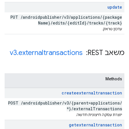
update
PUT
/
androidpublisher
/
v3
/
applications
/
{package
Name}
/
edits
/
{edit
Id}
/
tracks
/
{track}
עדכון טראק.
משאב REST: ‏
externaltransactions
.
v3
Methods
createexternaltransaction
POST
/
androidpublisher
/
v3
/
{parent=applications
/
*}
/
external
Transactions
יוצרת עסקה חיצונית חדשה.
getexternaltransaction