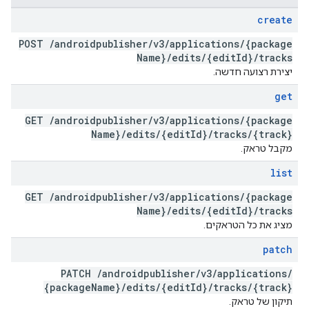
create
POST
/
androidpublisher
/
v3
/
applications
/
{package
Name}
/
edits
/
{edit
Id}
/
tracks
יצירת רצועה חדשה.
get
GET
/
androidpublisher
/
v3
/
applications
/
{package
Name}
/
edits
/
{edit
Id}
/
tracks
/
{track}
מקבל טראק.
list
GET
/
androidpublisher
/
v3
/
applications
/
{package
Name}
/
edits
/
{edit
Id}
/
tracks
מציג את כל הטראקים.
patch
PATCH
/
androidpublisher
/
v3
/
applications
/
{package
Name}
/
edits
/
{edit
Id}
/
tracks
/
{track}
תיקון של טראק.