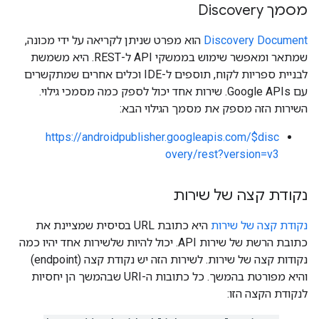
מסמך Discovery
Discovery Document
הוא מפרט שניתן לקריאה על ידי מכונה,
שמתאר ומאפשר שימוש בממשקי API ל-REST. היא משמשת
לבניית ספריות לקוח, תוספים ל-IDE וכלים אחרים שמתקשרים
עם Google APIs. שירות אחד יכול לספק כמה מסמכי גילוי.
השירות הזה מספק את מסמך הגילוי הבא:
https://androidpublisher.googleapis.com/$disc
overy/rest?version=v3
נקודת קצה של שירות
נקודת קצה של שירות
היא כתובת URL בסיסית שמציינת את
כתובת הרשת של שירות API. יכול להיות שלשירות אחד יהיו כמה
נקודות קצה של שירות. לשירות הזה יש נקודת קצה (endpoint)
והיא מפורטת בהמשך. כל כתובות ה-URI שבהמשך הן יחסיות
לנקודת הקצה הזו: