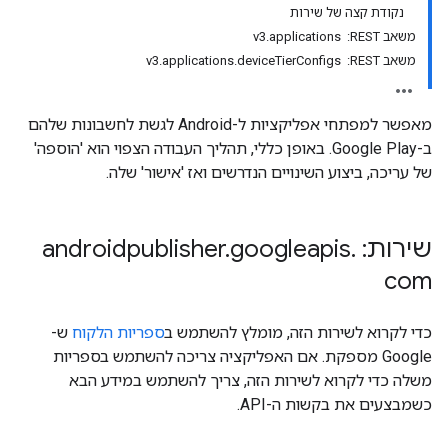
נקודת קצה של שירות
משאב REST: ‏ v3.applications
משאב REST: ‏ v3.applications.deviceTierConfigs
מאפשר למפתחי אפליקציות ל-Android לגשת לחשבונות שלהם
ב-Google Play. באופן כללי, תהליך העבודה הצפוי הוא 'הוספה'
של עריכה, ביצוע השינויים הנדרשים ואז 'אישור' שלה.
שירות: androidpublisher
.
googleapis
.
com
mon
monetizati
כדי לקרוא לשירות הזה, מומלץ להשתמש ב
ספריות הלקוח
ש-
Google מספקת. אם האפליקציה צריכה להשתמש בספריות
משלה כדי לקרוא לשירות הזה, צריך להשתמש במידע הבא
כשמבצעים את בקשות ה-API.