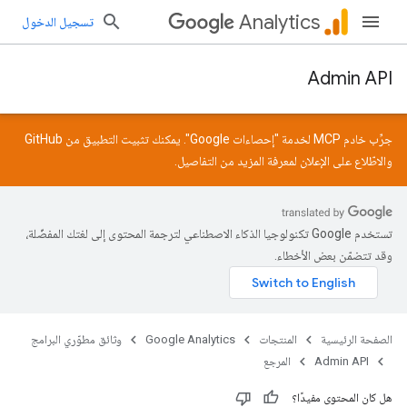
Analytics
تسجيل الدخول
Admin API
جرِّب خادم MCP لخدمة "إحصاءات Google". يمكنك تثبيت التطبيق من
GitHub
والاطّلاع على
الإعلان
لمعرفة المزيد من التفاصيل.
تستخدم Google تكنولوجيا الذكاء الاصطناعي لترجمة المحتوى إلى لغتك المفضّلة،
وقد تتضمّن بعض الأخطاء.
الصفحة الرئيسية
المنتجات
Google Analytics
وثائق مطوّري البرامج
Admin API
المرجع
هل كان المحتوى مفيدًا؟