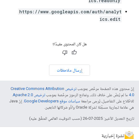
ics.readonly
https://www.googleapis.com/auth/analyt
ics.edit
هل كان المحتوى مفيدًا؟
إرسال ملاحظات
إنّ محتوى هذه الصفحة مرخّص بموجب
ترخيص Creative Commons Attribution
4.0‏
ما لم يُنصّ على خلاف ذلك، ونماذج الرموز مرخّصة بموجب
ترخيص Apache 2.0‏
.
للاطّلاع على التفاصيل، يُرجى مراجعة
سياسات موقع Google Developers‏
. إنّ Java
هي علامة تجارية مسجَّلة لشركة Oracle و/أو شركائها التابعين.
تاريخ التعديل الأخير: 2025-07-26 (حسب التوقيت العالمي المتفَّق عليه)
نشرة إخبارية