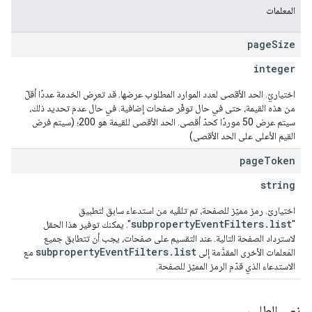
المعلمات
page
Size
integer
اختياريّ. الحد الأقصى لعدد الموارد المطلوب عرضها. قد تعرِض الخدمة عددًا أقلّ
من هذه القيمة، حتى في حال توفّر صفحات إضافية. في حال عدم تحديد ذلك،
سيتم عرض 50 موردًا كحدّ أقصى. الحد الأقصى للقيمة هو 200؛ (سيتم فرض
القيم الأعلى على الحد الأقصى)
page
Token
string
اختياريّ. رمز مميّز للصفحة، تم تلقّيه من استدعاء سابق لتطبيق
subpropertyEventFilters.list
"
". يمكنك توفير هذا الحقل
لاسترداد الصفحة التالية. عند التقسيم على صفحات، يجب أن تتطابق جميع
subpropertyEventFilters.list
المَعلمات الأخرى المقدَّمة إلى
مع
الاستدعاء الذي قدّم الرمز المميّز للصفحة.
نص الطلب