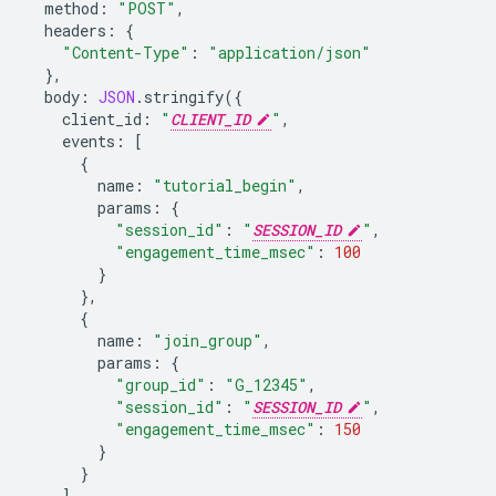
method
:
"POST"
,
headers
:
{
"Content-Type"
:
"application/json"
},
body
:
JSON
.
stringify
({
client_id
:
"
CLIENT_ID
"
,
events
:
[
{
name
:
"tutorial_begin"
,
params
:
{
"session_id"
:
"
SESSION_ID
"
,
"engagement_time_msec"
:
100
}
},
{
name
:
"join_group"
,
params
:
{
"group_id"
:
"G_12345"
,
"session_id"
:
"
SESSION_ID
"
,
"engagement_time_msec"
:
150
}
}
],