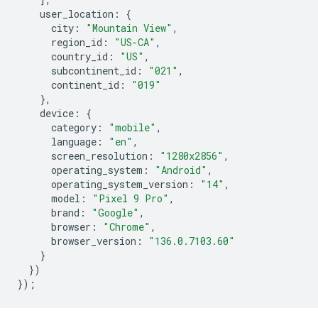
user_location
:
{
city
:
"Mountain View"
,
region_id
:
"US-CA"
,
country_id
:
"US"
,
subcontinent_id
:
"021"
,
continent_id
:
"019"
},
device
:
{
category
:
"mobile"
,
language
:
"en"
,
screen_resolution
:
"1280x2856"
,
operating_system
:
"Android"
,
operating_system_version
:
"14"
,
model
:
"Pixel 9 Pro"
,
brand
:
"Google"
,
browser
:
"Chrome"
,
browser_version
:
"136.0.7103.60"
}
})
});