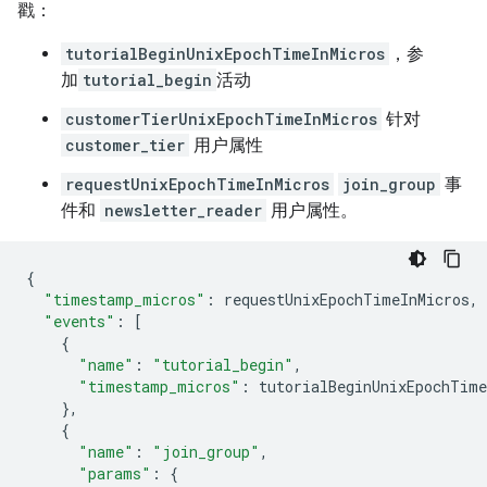
戳：
tutorialBeginUnixEpochTimeInMicros
，参
加
tutorial_begin
活动
customerTierUnixEpochTimeInMicros
针对
customer_tier
用户属性
requestUnixEpochTimeInMicros
join_group
事
件和
newsletter_reader
用户属性。
{
"timestamp_micros"
:
requestUnixEpochTimeInMicros
,
"events"
:
[
{
"name"
:
"tutorial_begin"
,
"timestamp_micros"
:
tutorialBeginUnixEpochTime
},
{
"name"
:
"join_group"
,
"params"
:
{