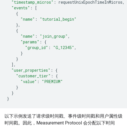
"timestamp_micros"
:
requestUnixEpochTimeInMicros
,
"events"
:
[
{
"name"
:
"tutorial_begin"
},
{
"name"
:
"join_group"
,
"params"
:
{
"group_id"
:
"G_12345"
,
}
}
],
"user_properties"
:
{
"customer_tier"
:
{
"value"
:
"PREMIUM"
}
}
}
以下示例发送了请求级时间戳、事件级时间戳和用户属性级
时间戳。因此，Measurement Protocol 会分配以下时间