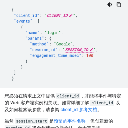
{
"client_id"
:
"
CLIENT_ID
"
,
"events"
:
[
{
"name"
:
"login"
,
"params"
:
{
"method"
:
"Google"
,
"session_id"
:
"
SESSION_ID
"
,
"engagement_time_msec"
:
100
}
}
]
}
您必须在请求正文中提供
client_id
，才能将事件与特定
的 Web 客户端实例相关联。如需详细了解
client_id
以
及如何检索该参数，请参阅
client_id 参考文档
。
虽然
session_start
是
预留的事件名称
，但创建新的
session_id
将会创建一个新会话，而无需发送