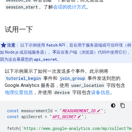
session_start
。了解
会话的统计方式
。
试用一下
注意
：
以下示例使用
fetch
API，旨在用于服务器端或可信环境（例
如 Node.js 或后端服务器）。
不
应在客户端（浏览器）代码中使用它们，
因为这会暴露您的
api_secret
。
以下示例展示了如何一次发送多个事件。此示例将
tutorial_begin
事件和
join_group
事件发送到您的
Google Analytics 服务器，使用
user_location
字段包含
地理位置信息
，并使用
device
字段包含
设备信息
。
const
measurementId
=
"
MEASUREMENT_ID
"
;
const
apiSecret
=
"
API_SECRET
"
;
fetch
(
`https://www.google-analytics.com/mp/collect?m