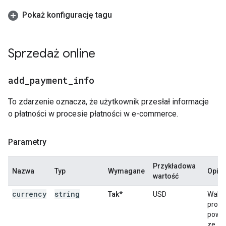
Pokaż konfigurację tagu
Sprzedaż online
add
_
payment
_
info
To zdarzenie oznacza, że użytkownik przesłał informacje
o płatności w procesie płatności w e-commerce.
Parametry
Przykładowa
Nazwa
Typ
Wymagane
Opis
wartość
currency
string
Tak*
USD
Walut
prod
powi
ze