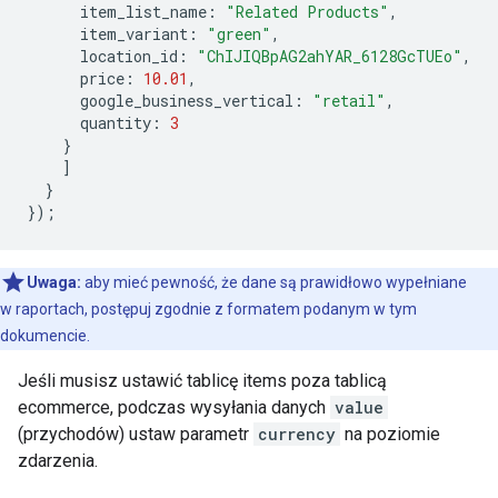
item_list_name
:
"Related Products"
,
item_variant
:
"green"
,
location_id
:
"ChIJIQBpAG2ahYAR_6128GcTUEo"
,
price
:
10.01
,
google_business_vertical
:
"retail"
,
quantity
:
3
}
]
}
});
Uwaga:
aby mieć pewność, że dane są prawidłowo wypełniane
w raportach, postępuj zgodnie z formatem podanym w tym
dokumencie.
Jeśli musisz ustawić tablicę items poza tablicą
ecommerce, podczas wysyłania danych
value
(przychodów) ustaw parametr
currency
na poziomie
zdarzenia.