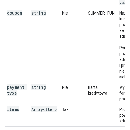
valu
coupon
string
Nie
SUMMER_FUN
Nazwa
kupo
powi
ze
zdarz
Param
pozio
zdarz
i pro
nieza
siebie
payment
_
string
Nie
Karta
Wybr
type
kredytowa
form
płatno
items
Array<Item>
Tak
Produ
powi
zdarz