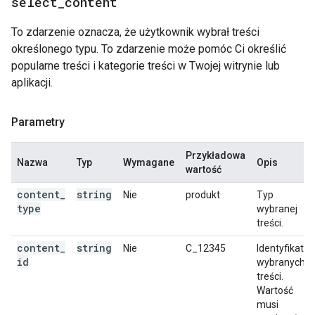
select
_
content
To zdarzenie oznacza, że użytkownik wybrał treści
określonego typu. To zdarzenie może pomóc Ci określić
popularne treści i kategorie treści w Twojej witrynie lub
aplikacji.
Parametry
Przykładowa
Nazwa
Typ
Wymagane
Opis
wartość
content
_
string
Nie
produkt
Typ
type
wybranej
treści.
content
_
string
Nie
C_12345
Identyfikator
id
wybranych
treści.
Wartość
musi