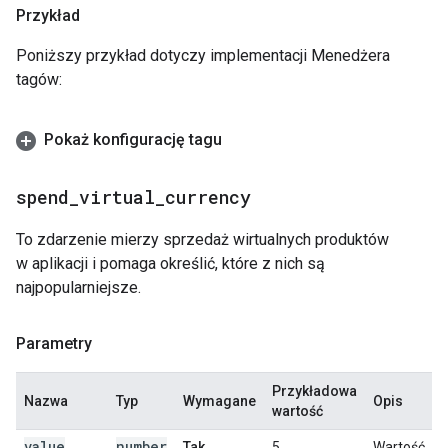
Przykład
Poniższy przykład dotyczy implementacji Menedżera
tagów:
Pokaż konfigurację tagu
spend
_
virtual
_
currency
To zdarzenie mierzy sprzedaż wirtualnych produktów
w aplikacji i pomaga określić, które z nich są
najpopularniejsze.
Parametry
Przykładowa
Nazwa
Typ
Wymagane
Opis
wartość
value
number
Tak
5
Wartość