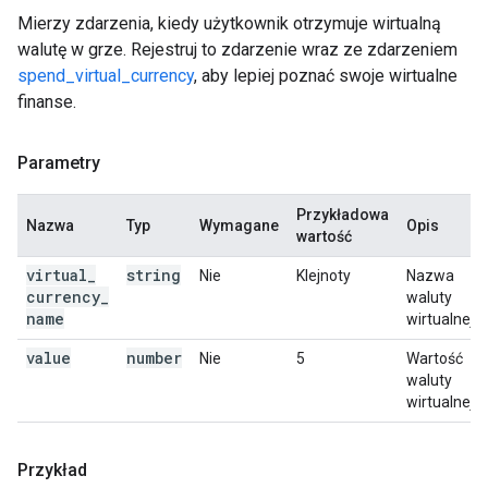
Mierzy zdarzenia, kiedy użytkownik otrzymuje wirtualną
walutę w grze. Rejestruj to zdarzenie wraz ze zdarzeniem
spend_virtual_currency
, aby lepiej poznać swoje wirtualne
finanse.
Parametry
Przykładowa
Nazwa
Typ
Wymagane
Opis
wartość
virtual
_
string
Nie
Klejnoty
Nazwa
currency
_
waluty
name
wirtualnej.
value
number
Nie
5
Wartość
waluty
wirtualnej.
Przykład