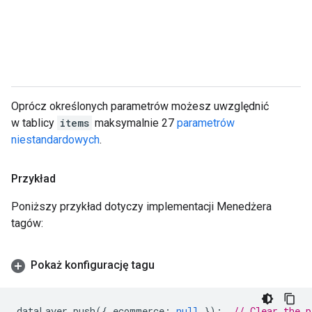
Oprócz określonych parametrów możesz uwzględnić
w tablicy
items
maksymalnie 27
parametrów
niestandardowych
.
Przykład
Poniższy przykład dotyczy implementacji Menedżera
tagów:
Pokaż konfigurację tagu
dataLayer
.
push
({
ecommerce
:
null
});
// Clear the 