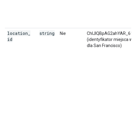
location
_
string
Nie
ChIJIQBpAG2ahYAR_612
id
(identyfikator miejsca w 
dla San Francisco)