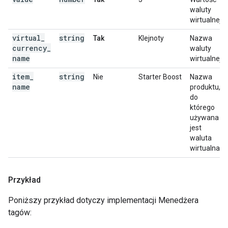
waluty
wirtualnej.
virtual
_
string
Tak
Klejnoty
Nazwa
currency
_
waluty
name
wirtualnej.
item
_
string
Nie
Starter Boost
Nazwa
name
produktu,
do
którego
używana
jest
waluta
wirtualna.
Przykład
Poniższy przykład dotyczy implementacji Menedżera
tagów: