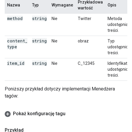
Przykładowa
Nazwa
Typ
Wymagane
Opis
wartość
method
string
Nie
Twitter
Metoda
udostępniani
treści.
content
_
string
Nie
obraz
Typ
type
udostępnion
treści.
item
_
id
string
Nie
C_12345
Identyfikator
udostępnion
treści.
Poniższy przykład dotyczy implementacji Menedżera
tagów:
Pokaż konfigurację tagu
Przykład