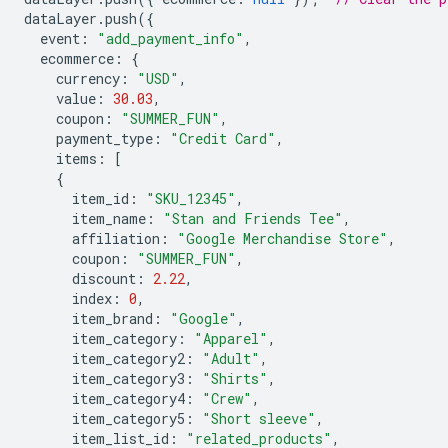
dataLayer
.
push
({
event
:
"add_payment_info"
,
ecommerce
:
{
currency
:
"USD"
,
value
:
30.03
,
coupon
:
"SUMMER_FUN"
,
payment_type
:
"Credit Card"
,
items
:
[
{
item_id
:
"SKU_12345"
,
item_name
:
"Stan and Friends Tee"
,
affiliation
:
"Google Merchandise Store"
,
coupon
:
"SUMMER_FUN"
,
discount
:
2.22
,
index
:
0
,
item_brand
:
"Google"
,
item_category
:
"Apparel"
,
item_category2
:
"Adult"
,
item_category3
:
"Shirts"
,
item_category4
:
"Crew"
,
item_category5
:
"Short sleeve"
,
item_list_id
:
"related_products"
,