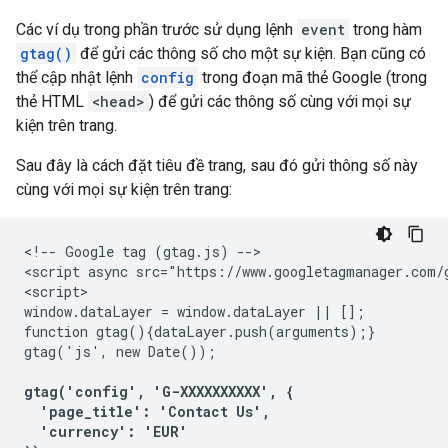
Các ví dụ trong phần trước sử dụng lệnh
event
trong hàm
gtag()
để gửi các thông số cho một sự kiện. Bạn cũng có
thể cập nhật lệnh
config
trong đoạn mã thẻ Google (trong
thẻ HTML
<head>
) để gửi các thông số cùng với mọi sự
kiện trên trang.
Sau đây là cách đặt tiêu đề trang, sau đó gửi thông số này
cùng với mọi sự kiện trên trang:
<!-- Google tag (gtag.js) -->

<script async src="https://www.googletagmanager.com/g
<script>

window.dataLayer = window.dataLayer || [];

function gtag(){dataLayer.push(arguments);}

gtag('js', new Date());

gtag('config', 'G-XXXXXXXXXX', {

  'page_title': 'Contact Us',

  'currency': 'EUR'
