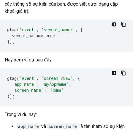
các thông số sự kiện của bạn, được viết dưới dạng cặp
khoá-giá trị:
gtag
(
'event'
,
'<event_name>'
,
{
<
event_parameters
});
Hãy xem ví dụ sau đây:
gtag
(
'event'
,
'screen_view'
,
{
'app_name'
:
'myAppName'
,
'screen_name'
:
'Home'
});
Trong ví dụ này:
app_name
và
screen_name
là tên tham số sự kiện