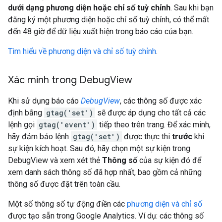
dưới dạng phương diện hoặc chỉ số tuỳ chỉnh
. Sau khi bạn
đăng ký một phương diện hoặc chỉ số tuỳ chỉnh, có thể mất
đến 48 giờ để dữ liệu xuất hiện trong báo cáo của bạn.
Tìm hiểu về phương diện và chỉ số tuỳ chỉnh
.
Xác minh trong Debug
View
Khi sử dụng báo cáo
DebugView
, các thông số được xác
định bằng
gtag('set')
sẽ được áp dụng cho tất cả các
lệnh gọi
gtag('event')
tiếp theo trên trang. Để xác minh,
hãy đảm bảo lệnh
gtag('set')
được thực thi
trước
khi
sự kiện kích hoạt. Sau đó, hãy chọn một sự kiện trong
DebugView và xem xét thẻ
Thông số
của sự kiện đó để
xem danh sách thông số đã hợp nhất, bao gồm cả những
thông số được đặt trên toàn cầu.
Một số thông số tự động điền các
phương diện và chỉ số
được tạo sẵn trong Google Analytics. Ví dụ: các thông số