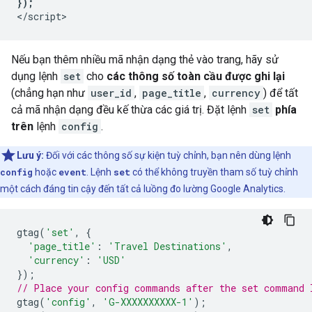
});
Nếu bạn thêm nhiều mã nhận dạng thẻ vào trang, hãy sử
dụng lệnh
set
cho
các thông số toàn cầu được ghi lại
(chẳng hạn như
user_id
,
page_title
,
currency
) để tất
cả mã nhận dạng đều kế thừa các giá trị. Đặt lệnh
set
phía
trên
lệnh
config
.
Lưu ý:
Đối với các thông số sự kiện tuỳ chỉnh, bạn nên dùng lệnh
config
hoặc
event
. Lệnh
set
có thể không truyền tham số tuỳ chỉnh
một cách đáng tin cậy đến tất cả luồng đo lường Google Analytics.
gtag
(
'set'
,
{
'page_title'
:
'Travel Destinations'
,
'currency'
:
'USD'
});
// Place your config commands after the set command 
gtag
(
'config'
,
'G-XXXXXXXXXX-1'
);