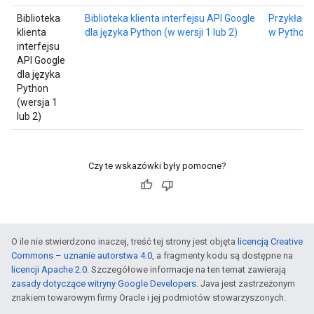
Biblioteka
Biblioteka klienta interfejsu API Google
Przykłady
klienta
dla języka Python (w wersji 1 lub 2)
w Pythoni
interfejsu
API Google
dla języka
Python
(wersja 1
lub 2)
Czy te wskazówki były pomocne?
O ile nie stwierdzono inaczej, treść tej strony jest objęta
licencją Creative
Commons – uznanie autorstwa 4.0
, a fragmenty kodu są dostępne na
licencji Apache 2.0
. Szczegółowe informacje na ten temat zawierają
zasady dotyczące witryny Google Developers
. Java jest zastrzeżonym
znakiem towarowym firmy Oracle i jej podmiotów stowarzyszonych.