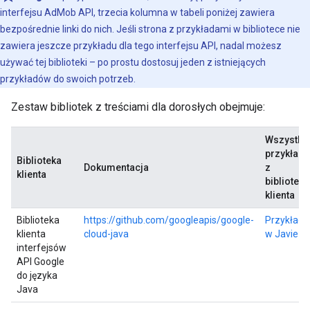
interfejsu AdMob API, trzecia kolumna w tabeli poniżej zawiera
bezpośrednie linki do nich. Jeśli strona z przykładami w bibliotece nie
zawiera jeszcze przykładu dla tego interfejsu API, nadal możesz
używać tej biblioteki – po prostu dostosuj jeden z istniejących
przykładów do swoich potrzeb.
Zestaw bibliotek z treściami dla dorosłych obejmuje:
Wszystki
przykłady
Biblioteka
Dokumentacja
z
klienta
biblioteki
klienta
Biblioteka
https://github.com/googleapis/google-
Przykłady
klienta
cloud-java
w Javie
interfejsów
API Google
do języka
Java