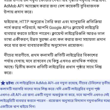
সহজ উপায় হল নমুনা কোডটি দেখা। এই পৃষ্ঠাটি নমুনার লিঙ্ক এবং
AdMob API অ্যাক্সেস করার জন্য বেশ কয়েকটি সুবিধাজনক
উপায় প্রদান করে।
যাইহোক, HTTP অনুরোধ তৈরি করা এবং ম্যানুয়ালি প্রতিক্রিয়া
পার্স করার পরিবর্তে, আপনি Google APIs ক্লায়েন্ট লাইব্রেরি
ব্যবহার করতে চাইতে পারেন। ক্লায়েন্ট লাইব্রেরিগুলি আরও ভাল
ভাষা একীকরণ, উন্নত সুরক্ষা এবং কল করার জন্য সহায়তা প্রদান
করে যার জন্য ব্যবহারকারীর অনুমোদন প্রয়োজন।
নীচের সারণীতে, প্রথম কলামটি প্রতিটি লাইব্রেরির বিকাশের
পর্যায় দেখায়; মনে রাখবেন যে কিছু এখনও প্রাথমিক পর্যায়ে
আছে। দ্বিতীয় কলাম প্রতিটি লাইব্রেরির প্রধান পৃষ্ঠার সাথে লিঙ্ক
করে।
দ্রষ্টব্য:
যে লাইব্রেরিতে AdMob API-এর নমুনা রয়েছে, নীচের টেবিলের তৃতীয়
কলামটি সরাসরি তাদের সাথে লিঙ্ক করে। যদি একটি লাইব্রেরির নমুনা পৃষ্ঠা
এখনও এই API-এর জন্য একটি নমুনা অন্তর্ভুক্ত না করে, তবে আপনি এখনও সেই
লাইব্রেরিটি ব্যবহার করতে পারেন - প্রয়োজন অনুসারে বিদ্যমান নমুনাগুলির মধ্যে
একটিকে খাপ খাইয়ে নিন৷