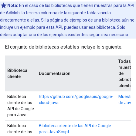
Nota:
En el caso de las bibliotecas que tienen muestras para la API
de AdMob, la tercera columna de la siguiente tabla vincula
directamente a ellas. Si la página de ejemplos de una biblioteca aún no
incluye un ejemplo para esta API, puedes usar esa biblioteca. Solo
debes adaptar uno de los ejemplos existentes según sea necesario.
El conjunto de bibliotecas estables incluye lo siguiente:
Todas la
muestra
Biblioteca
Documentación
de
cliente
bibliote
cliente
Biblioteca
https://github.com/googleapis/google-
Muestra
cliente de las
cloud-java
de Java
API de Google
para Java
Biblioteca
Biblioteca cliente de las API de Google
cliente de las
para JavaScript