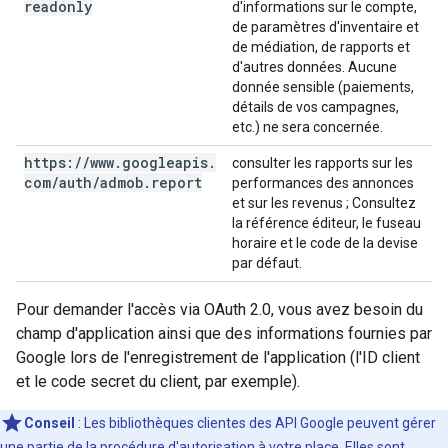
readonly
d'informations sur le compte,
de paramètres d'inventaire et
de médiation, de rapports et
d'autres données. Aucune
donnée sensible (paiements,
détails de vos campagnes,
etc.) ne sera concernée.
https:
/
/
www
.
googleapis
.
consulter les rapports sur les
com
/
auth
/
admob
.
report
performances des annonces
et sur les revenus ; Consultez
la référence éditeur, le fuseau
horaire et le code de la devise
par défaut.
Pour demander l'accès via OAuth 2.0, vous avez besoin du
champ d'application ainsi que des informations fournies par
Google lors de l'enregistrement de l'application (l'ID client
et le code secret du client, par exemple).
Conseil
: Les bibliothèques clientes des API Google peuvent gérer
une partie de la procédure d'autorisation à votre place. Elles sont