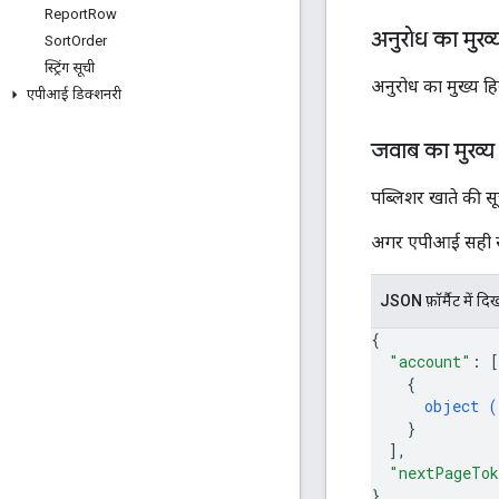
Report
Row
अनुरोध का मुख्
Sort
Order
स्ट्रिंग सूची
अनुरोध का मुख्य हि
एपीआई डिक्शनरी
जवाब का मुख्य
पब्लिशर खाते की स
अगर एपीआई सही से जु
JSON फ़ॉर्मैट में दि
{
"account"
: 
[
{
object (
}
]
,
"nextPageTo
}