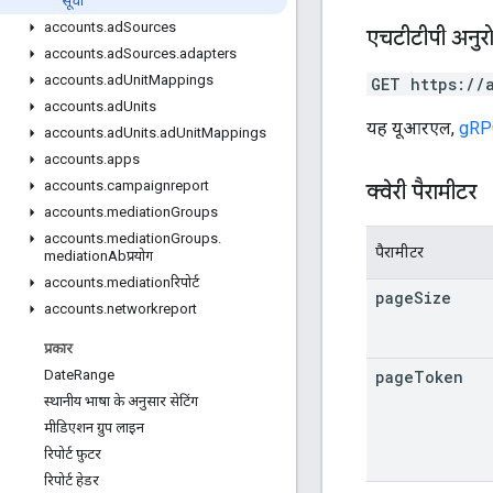
सूची
accounts
.
ad
Sources
एचटीटीपी अनुर
accounts
.
ad
Sources
.
adapters
accounts
.
ad
Unit
Mappings
GET https://
accounts
.
ad
Units
यह यूआरएल,
gRPC
accounts
.
ad
Units
.
ad
Unit
Mappings
accounts
.
apps
accounts
.
campaignreport
क्वेरी पैरामीटर
accounts
.
mediation
Groups
accounts
.
mediation
Groups
.
पैरामीटर
mediation
Abप्रयोग
accounts
.
mediationरिपोर्ट
page
Size
accounts
.
networkreport
प्रकार
page
Token
Date
Range
स्थानीय भाषा के अनुसार सेटिंग
मीडिएशन ग्रुप लाइन
रिपोर्ट फ़ुटर
रिपोर्ट हेडर