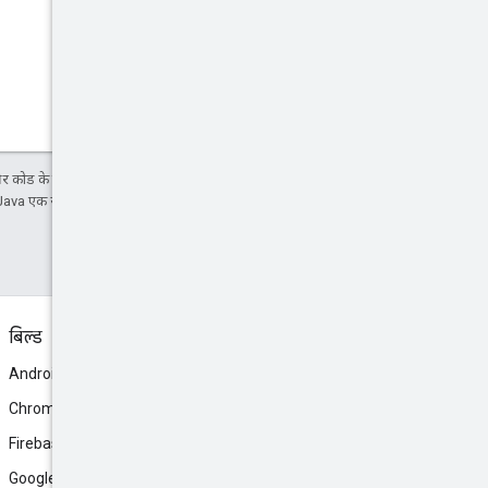
 कोड के नमूनों को
Apache 2.0 License
के तहत
Java एक रजिस्टर किया हुआ ट्रेडमार्क है.
बिल्ड
Android
Chrome
Firebase
Google AI Studio