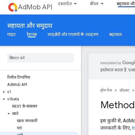
दस्तावेज़
सैंपल
सहायता और
AdMob API
सहायता और समुदाय
गाइड
रेफ़रंस
लाइब्रेरी और एएमपी के उदाहरण
सहायता
इस्तेमाल करता है. एआई 
रिलीज़ टिप्पणियां
Ad
Mob API
होम पेज
प्रॉडक्ट
v1
v1beta
Method:
REST के संसाधन
खाते
इस कुकी से, AdMob 
खास जानकारी
जानकारी के लिए,
h
पाएं