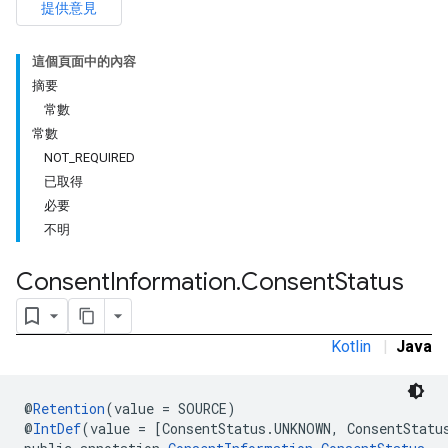
提供意見
這個頁面中的內容
摘要
常數
常數
NOT_REQUIRED
已取得
必要
不明
Consent
Information
.
Consent
Status
Kotlin
|
Java
@
Retention
(value = SOURCE)
@
IntDef
(value = [ConsentStatus.UNKNOWN, ConsentStatu