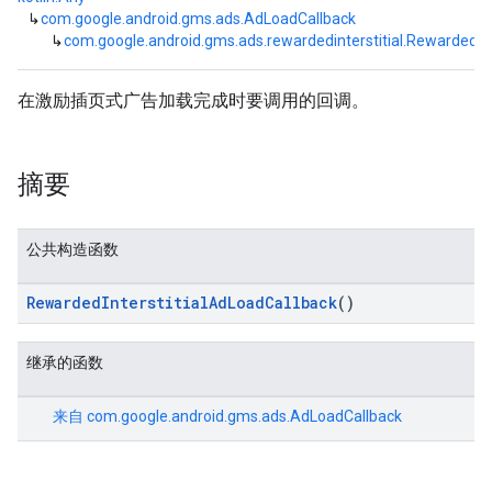
↳
com.google.android.gms.ads.AdLoadCallback
↳
com.google.android.gms.ads.rewardedinterstitial.RewardedInt
在激励插页式广告加载完成时要调用的回调。
摘要
公共构造函数
RewardedInterstitialAdLoadCallback
()
继承的函数
来自
com.google.android.gms.ads.AdLoadCallback