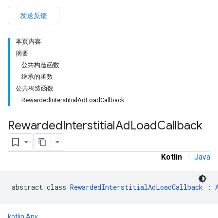
发送反馈
本页内容
摘要
公共构造函数
继承的函数
公共构造函数
RewardedInterstitialAdLoadCallback
Rewarded
Interstitial
Ad
Load
Callback
Kotlin
|
Java
abstract class 
RewardedInterstitialAdLoadCallback
 : 
kotlin.Any