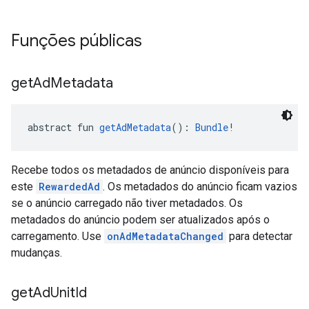
Funções públicas
get
Ad
Metadata
abstract fun 
getAdMetadata
(): 
Bundle
!
Recebe todos os metadados de anúncio disponíveis para
este
RewardedAd
. Os metadados do anúncio ficam vazios
se o anúncio carregado não tiver metadados. Os
metadados do anúncio podem ser atualizados após o
carregamento. Use
onAdMetadataChanged
para detectar
mudanças.
get
Ad
Unit
Id