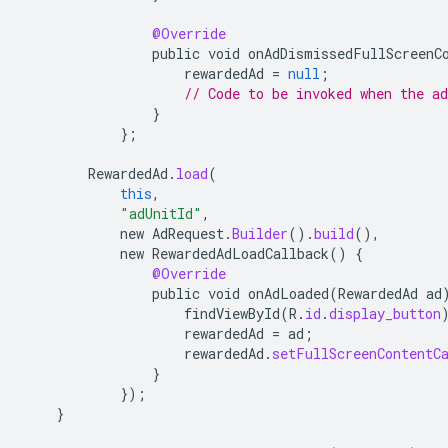
@Override
public
void
onAdDismissedFullScreenC
rewardedAd
=
null
;
// Code to be invoked when the a
}
};
RewardedAd
.
load
(
this
,
"adUnitId"
,
new
AdRequest
.
Builder
().
build
(),
new
RewardedAdLoadCallback
()
{
@Override
public
void
onAdLoaded
(
RewardedAd
ad
findViewById
(
R
.
id
.
display_button
rewardedAd
=
ad
;
rewardedAd
.
setFullScreenContentC
}
});
}