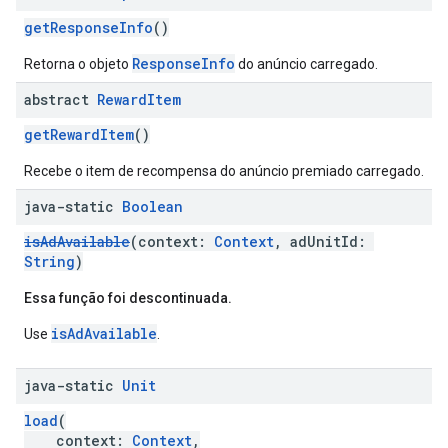
getResponseInfo
()
ResponseInfo
Retorna o objeto
do anúncio carregado.
abstract
Reward
Item
getRewardItem
()
Recebe o item de recompensa do anúncio premiado carregado.
java-static
Boolean
isAdAvailable
(context:
Context
, adUnitId:
String
)
Essa função foi descontinuada.
isAdAvailable
Use
.
java-static
Unit
load
(
context:
Context
,