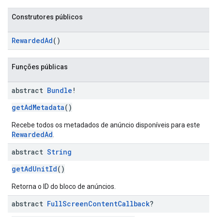
Construtores públicos
RewardedAd
()
Funções públicas
abstract
Bundle
!
getAdMetadata
()
Recebe todos os metadados de anúncio disponíveis para este
RewardedAd
.
abstract
String
getAdUnitId
()
Retorna o ID do bloco de anúncios.
abstract
Full
Screen
Content
Callback
?