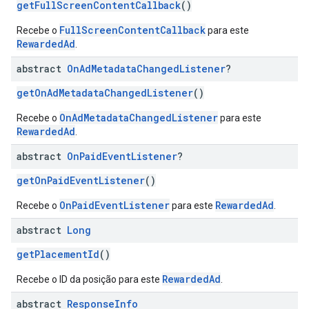
getFullScreenContentCallback
()
FullScreenContentCallback
Recebe o
para este
RewardedAd
.
abstract
On
Ad
Metadata
Changed
Listener
?
getOnAdMetadataChangedListener
()
OnAdMetadataChangedListener
Recebe o
para este
RewardedAd
.
abstract
On
Paid
Event
Listener
?
getOnPaidEventListener
()
OnPaidEventListener
RewardedAd
Recebe o
para este
.
abstract
Long
getPlacementId
()
RewardedAd
Recebe o ID da posição para este
.
abstract
Response
Info