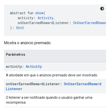
abstract fun 
show
(
    activity: 
Activity
,
    onUserEarnedRewardListener: 
OnUserEarnedReward
): 
Unit
Mostra o anúncio premiado.
Parâmetros
activity:
Activity
A atividade em que o anúncio premiado deve ser mostrado.
on
User
Earned
Reward
Listener:
On
User
Earned
Reward
Listener
O listener a ser notificado quando o usuário ganhar uma
recompensa.