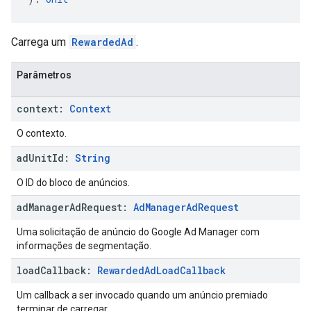
Carrega um
RewardedAd
.
Parâmetros
context:
Context
O contexto.
ad
Unit
Id:
String
O ID do bloco de anúncios.
ad
Manager
Ad
Request:
Ad
Manager
Ad
Request
Uma solicitação de anúncio do Google Ad Manager com
informações de segmentação.
load
Callback:
Rewarded
Ad
Load
Callback
Um callback a ser invocado quando um anúncio premiado
terminar de carregar.