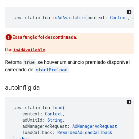
java-static fun 
isAdAvailable
(context: 
Context
, ad
Essa função foi descontinuada.
Use
isAdAvailable
.
Retorna
true
se houver um anúncio premiado disponível
carregado de
startPreload
.
autoinfligida
java-static fun 
load
(
    context: 
Context
,
    adUnitId: 
String
,
    adManagerAdRequest: 
AdManagerAdRequest
,
    loadCallback: 
RewardedAdLoadCallback
): 
Unit