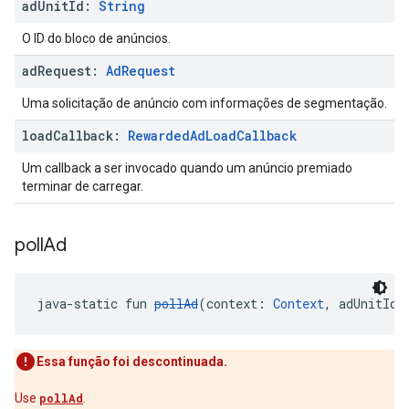
ad
Unit
Id:
String
O ID do bloco de anúncios.
ad
Request:
Ad
Request
Uma solicitação de anúncio com informações de segmentação.
load
Callback:
Rewarded
Ad
Load
Callback
Um callback a ser invocado quando um anúncio premiado
terminar de carregar.
poll
Ad
java-static fun 
pollAd
(context: 
Context
, adUnitId:
Essa função foi descontinuada.
Use
pollAd
.