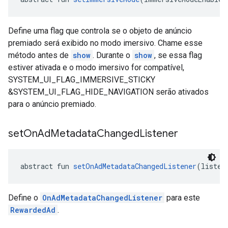
Define uma flag que controla se o objeto de anúncio
premiado será exibido no modo imersivo. Chame esse
método antes de
show
. Durante o
show
, se essa flag
estiver ativada e o modo imersivo for compatível,
SYSTEM_UI_FLAG_IMMERSIVE_STICKY
&SYSTEM_UI_FLAG_HIDE_NAVIGATION serão ativados
para o anúncio premiado.
set
On
Ad
Metadata
Changed
Listener
abstract fun 
setOnAdMetadataChangedListener
(listen
Define o
OnAdMetadataChangedListener
para este
RewardedAd
.