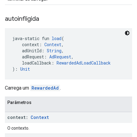
autoinfligida
java-static fun 
load
(
    context: 
Context
,
    adUnitId: 
String
,
    adRequest: 
AdRequest
,
    loadCallback: 
RewardedAdLoadCallback
): 
Unit
Carrega um
RewardedAd
.
Parâmetros
context:
Context
O contexto.