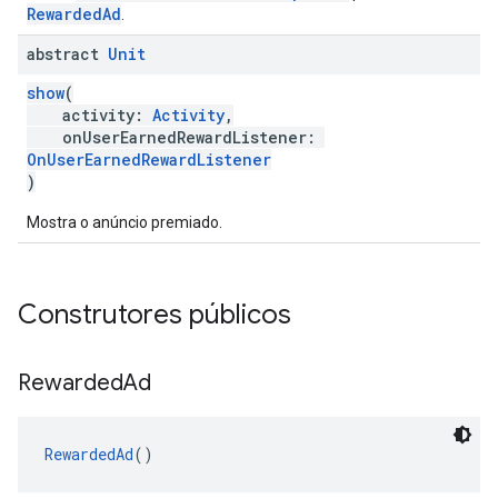
RewardedAd
.
abstract
Unit
show
(
activity:
Activity
,
onUserEarnedRewardListener:
OnUserEarnedRewardListener
)
Mostra o anúncio premiado.
Construtores públicos
Rewarded
Ad
RewardedAd
()