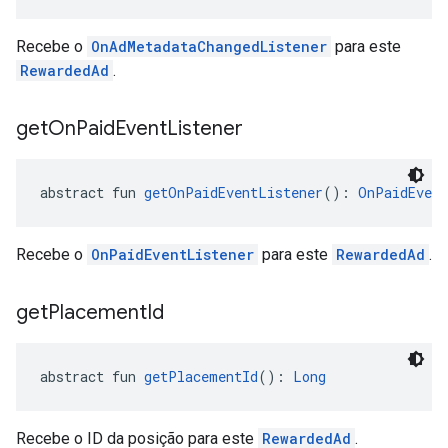
Recebe o
OnAdMetadataChangedListener
para este
RewardedAd
.
get
On
Paid
Event
Listener
abstract fun 
getOnPaidEventListener
(): 
OnPaidEvent
Recebe o
OnPaidEventListener
para este
RewardedAd
.
get
Placement
Id
abstract fun 
getPlacementId
(): 
Long
Recebe o ID da posição para este
RewardedAd
.