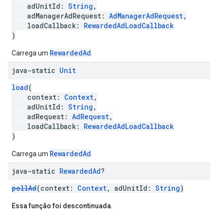
adUnitId:
String
,
adManagerAdRequest:
AdManagerAdRequest
,
loadCallback:
RewardedAdLoadCallback
)
RewardedAd
Carrega um
.
java-static
Unit
load
(
context:
Context
,
adUnitId:
String
,
adRequest:
AdRequest
,
loadCallback:
RewardedAdLoadCallback
)
RewardedAd
Carrega um
.
java-static
Rewarded
Ad
?
pollAd
(context:
Context
, adUnitId:
String
)
Essa função foi descontinuada.