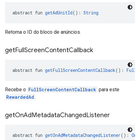
abstract fun 
getAdUnitId
(): 
String
Retorna o ID do bloco de anúncios.
get
Full
Screen
Content
Callback
abstract fun 
getFullScreenContentCallback
(): 
FullS
Recebe o
FullScreenContentCallback
para este
RewardedAd
.
get
On
Ad
Metadata
Changed
Listener
abstract fun 
getOnAdMetadataChangedListener
(): 
OnA