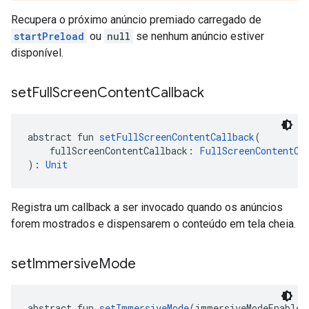
Recupera o próximo anúncio premiado carregado de
startPreload
ou
null
se nenhum anúncio estiver
disponível.
set
Full
Screen
Content
Callback
abstract fun 
setFullScreenContentCallback
(
    fullScreenContentCallback: 
FullScreenContentCa
): 
Unit
Registra um callback a ser invocado quando os anúncios
forem mostrados e dispensarem o conteúdo em tela cheia.
set
Immersive
Mode
abstract fun 
setImmersiveMode
(immersiveModeEnabled