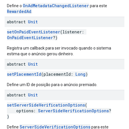
OnAdMetadataChangedListener
Define o
para este
RewardedAd
.
abstract
Unit
setOnPaidEventListener
(listener:
OnPaidEventListener
?)
Registra um callback para ser invocado quando o sistema
estima que o anúncio gerou dinheiro.
abstract
Unit
setPlacementId
(placementId:
Long
)
Define um ID de posição para o anúncio premiado.
abstract
Unit
setServerSideVerificationOptions
(
options:
ServerSideVerificationOptions
?
)
ServerSideVerificationOptions
Define
para este