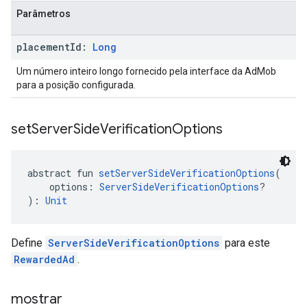
Parâmetros
placement
Id:
Long
Um número inteiro longo fornecido pela interface da AdMob
para a posição configurada.
set
Server
Side
Verification
Options
abstract fun 
setServerSideVerificationOptions
(
    options: 
ServerSideVerificationOptions
?
): 
Unit
Define
ServerSideVerificationOptions
para este
RewardedAd
.
mostrar