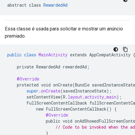
abstract class 
RewardedAd
Essa classe é usada para solicitar e mostrar um anúncio
premiado.
public
class
MainActivity
extends
AppCompatActivity
private
RewardedAd
rewardedAd
;
@Override
protected
void
onCreate
(
Bundle
savedInstanceStat
super
.
onCreate
(
savedInstanceState
);
setContentView
(
R
.
layout
.
activity_main
);
FullScreenContentCallback
fullScreenContentC
new
FullScreenContentCallback
()
{
@Override
public
void
onAdShowedFullScreenCont
// Code to be invoked when the ad
}