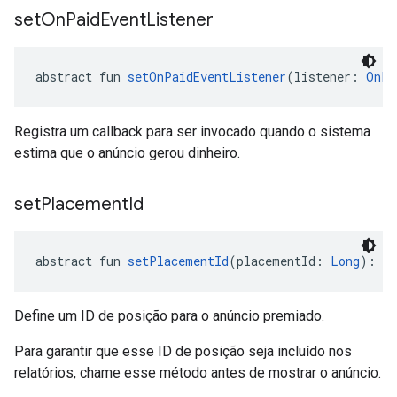
set
On
Paid
Event
Listener
abstract fun 
setOnPaidEventListener
(listener: 
OnPa
Registra um callback para ser invocado quando o sistema
estima que o anúncio gerou dinheiro.
set
Placement
Id
abstract fun 
setPlacementId
(placementId: 
Long
): 
Un
Define um ID de posição para o anúncio premiado.
Para garantir que esse ID de posição seja incluído nos
relatórios, chame esse método antes de mostrar o anúncio.