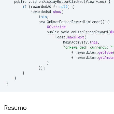
public
void
onDisplayButtonClicked
(
View
view
)
{
if
(
rewardedAd
!=
null
)
{
rewardedAd
.
show
(
this
,
new
OnUserEarnedRewardListener
()
{
@Override
public
void
onUserEarnedReward
(
@
Toast
.
makeText
(
MainActivity
.
this
,
"onRewarded! currency: "
+
rewardItem
.
getType
+
rewardItem
.
getAmou
}
});
}
}
}
Resumo