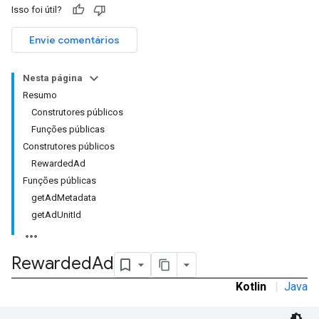
Isso foi útil?
Envie comentários
Nesta página
Resumo
Construtores públicos
Funções públicas
rstitial
Construtores públicos
RewardedAd
Funções públicas
getAdMetadata
getAdUnitId
Rewarded
Ad
Kotlin
|
Java