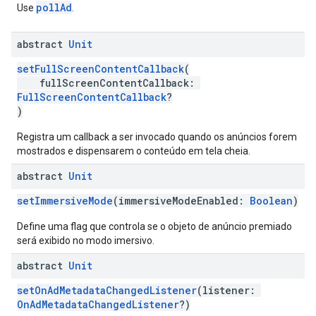
pollAd
Use
.
abstract
Unit
setFullScreenContentCallback
(
fullScreenContentCallback:
FullScreenContentCallback
?
)
Registra um callback a ser invocado quando os anúncios forem
mostrados e dispensarem o conteúdo em tela cheia.
abstract
Unit
setImmersiveMode
(immersiveModeEnabled:
Boolean
)
Define uma flag que controla se o objeto de anúncio premiado
será exibido no modo imersivo.
abstract
Unit
setOnAdMetadataChangedListener
(listener:
OnAdMetadataChangedListener
?)