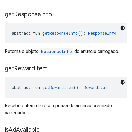
get
Response
Info
abstract fun 
getResponseInfo
(): 
ResponseInfo
Retorna o objeto
ResponseInfo
do anúncio carregado.
get
Reward
Item
abstract fun 
getRewardItem
(): 
RewardItem
Recebe o item de recompensa do anúncio premiado
carregado.
is
Ad
Available