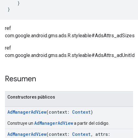
}
}
ref
com.google.android.gms.ads.R.styleable#AdsAttrs_adSizes
ref
com.google.android.gms.ads.R.styleable#AdsAttrs_adUnitId
Resumen
Constructores públicos
AdManagerAdView
(context:
Context
)
AdManagerAdView
Construye un
a partir del código.
AdManagerAdView
(context:
Context
, attrs: