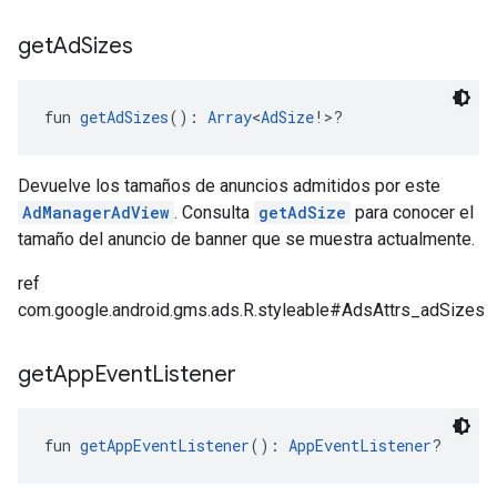
get
Ad
Sizes
fun 
getAdSizes
(): 
Array
<
AdSize
!>?
Devuelve los tamaños de anuncios admitidos por este
AdManagerAdView
. Consulta
getAdSize
para conocer el
tamaño del anuncio de banner que se muestra actualmente.
ref
com.google.android.gms.ads.R.styleable#AdsAttrs_adSizes
get
App
Event
Listener
fun 
getAppEventListener
(): 
AppEventListener
?