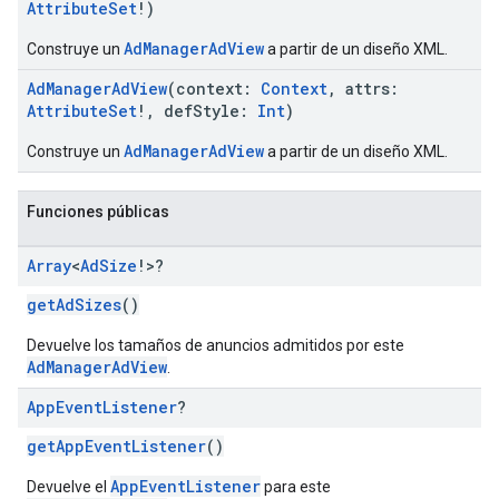
AttributeSet
!)
AdManagerAdView
Construye un
a partir de un diseño XML.
AdManagerAdView
(context:
Context
, attrs:
AttributeSet
!, defStyle:
Int
)
AdManagerAdView
Construye un
a partir de un diseño XML.
Funciones públicas
Array
<
Ad
Size
!>?
getAdSizes
()
Devuelve los tamaños de anuncios admitidos por este
AdManagerAdView
.
App
Event
Listener
?
getAppEventListener
()
AppEventListener
Devuelve el
para este