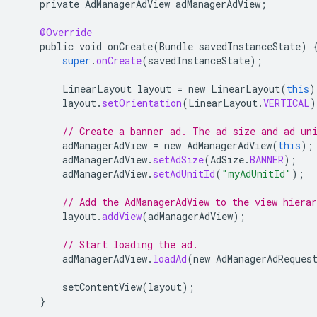
private
AdManagerAdView
adManagerAdView
;
@Override
public
void
onCreate
(
Bundle
savedInstanceState
)
super
.
onCreate
(
savedInstanceState
);
LinearLayout
layout
=
new
LinearLayout
(
this
)
layout
.
setOrientation
(
LinearLayout
.
VERTICAL
)
// Create a banner ad. The ad size and ad un
adManagerAdView
=
new
AdManagerAdView
(
this
);
adManagerAdView
.
setAdSize
(
AdSize
.
BANNER
);
adManagerAdView
.
setAdUnitId
(
"myAdUnitId"
);
// Add the AdManagerAdView to the view hierar
layout
.
addView
(
adManagerAdView
);
// Start loading the ad.
adManagerAdView
.
loadAd
(
new
AdManagerAdReques
setContentView
(
layout
);
}