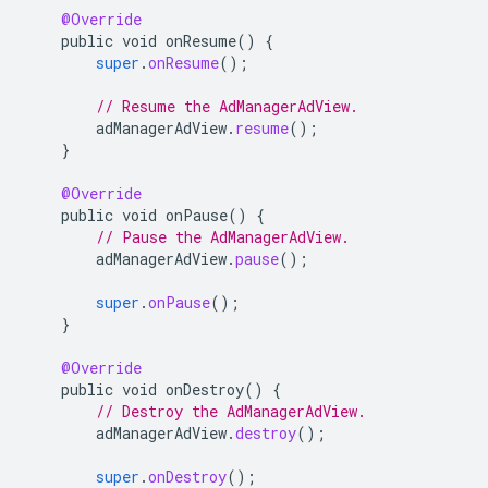
@Override
public
void
onResume
()
{
super
.
onResume
();
// Resume the AdManagerAdView.
adManagerAdView
.
resume
();
}
@Override
public
void
onPause
()
{
// Pause the AdManagerAdView.
adManagerAdView
.
pause
();
super
.
onPause
();
}
@Override
public
void
onDestroy
()
{
// Destroy the AdManagerAdView.
adManagerAdView
.
destroy
();
super
.
onDestroy
();