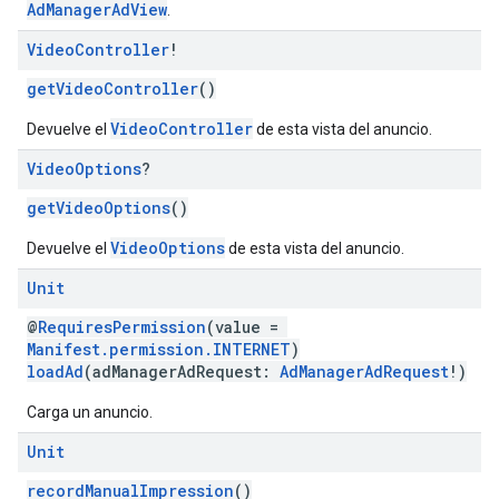
AdManagerAdView
.
Video
Controller
!
getVideoController
()
VideoController
Devuelve el
de esta vista del anuncio.
Video
Options
?
getVideoOptions
()
VideoOptions
Devuelve el
de esta vista del anuncio.
Unit
@
RequiresPermission
(value =
Manifest.permission.INTERNET
)
loadAd
(adManagerAdRequest:
AdManagerAdRequest
!)
Carga un anuncio.
Unit
recordManualImpression
()