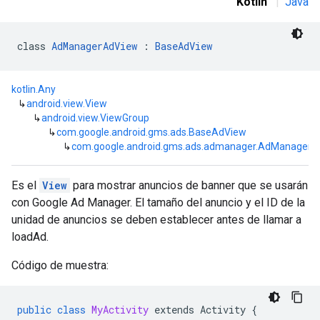
Kotlin
|
Java
class 
AdManagerAdView
 : 
BaseAdView
kotlin.Any
↳
android.view.View
↳
android.view.ViewGroup
↳
com.google.android.gms.ads.BaseAdView
↳
com.google.android.gms.ads.admanager.AdManagerA
Es el
View
para mostrar anuncios de banner que se usarán
con Google Ad Manager. El tamaño del anuncio y el ID de la
unidad de anuncios se deben establecer antes de llamar a
loadAd.
Código de muestra:
public
class
MyActivity
extends
Activity
{