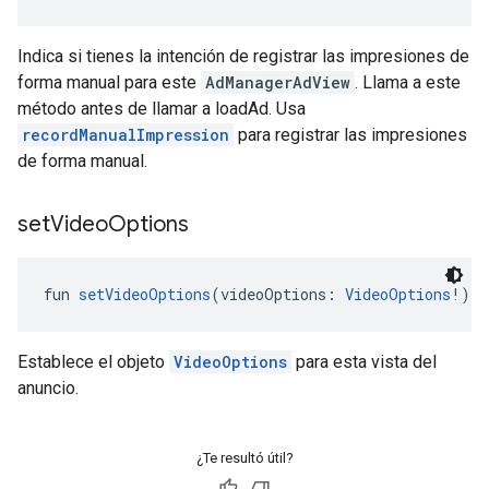
Indica si tienes la intención de registrar las impresiones de
forma manual para este
AdManagerAdView
. Llama a este
método antes de llamar a loadAd. Usa
recordManualImpression
para registrar las impresiones
de forma manual.
set
Video
Options
fun 
setVideoOptions
(videoOptions: 
VideoOptions
!): 
Establece el objeto
VideoOptions
para esta vista del
anuncio.
¿Te resultó útil?