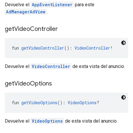
Devuelve el
AppEventListener
para este
AdManagerAdView
.
get
Video
Controller
fun 
getVideoController
(): 
VideoController
!
Devuelve el
VideoController
de esta vista del anuncio.
get
Video
Options
fun 
getVideoOptions
(): 
VideoOptions
?
Devuelve el
VideoOptions
de esta vista del anuncio.