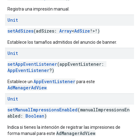
Registra una impresión manual.
Unit
setAdSizes
(adSizes:
Array
<
AdSize
!>!)
Establece los tamaños admitidos del anuncio de banner.
Unit
setAppEventListener
(appEventListener:
AppEventListener
?)
AppEventListener
Establece un
para este
AdManagerAdView
.
Unit
setManualImpressionsEnabled
(manualImpressionsEn
abled:
Boolean
)
Indica si tienes la intención de registrar las impresiones de
AdManagerAdView
forma manual para este
.