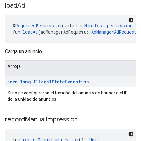
load
Ad
@
RequiresPermission
(value = 
Manifest.permission.IN
fun 
loadAd
(adManagerAdRequest: 
AdManagerAdRequest
!
Carga un anuncio.
Arroja
java
.
lang
.
Illegal
State
Exception
Si no se configuraron el tamaño del anuncio de banner o el ID
de la unidad de anuncios
record
Manual
Impression
fun 
recordManualImpression
(): 
Unit