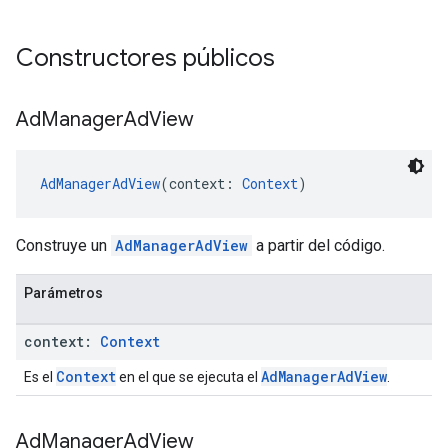
Constructores públicos
Ad
Manager
Ad
View
AdManagerAdView
(context: 
Context
)
Construye un
AdManagerAdView
a partir del código.
Parámetros
context:
Context
Context
AdManagerAdView
Es el
en el que se ejecuta el
.
Ad
Manager
Ad
View