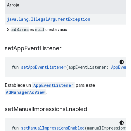
Arroja
java
.
lang
.
Illegal
Argument
Exception
adSizes
null
Si
es
o está vacío.
set
App
Event
Listener
fun 
setAppEventListener
(appEventListener: 
AppEvent
Establece un
AppEventListener
para este
AdManagerAdView
.
set
Manual
Impressions
Enabled
fun 
setManualImpressionsEnabled
(manualImpressionsE